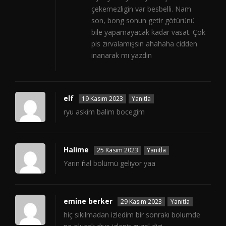
çekemezligin var besbelli. Nam
son, bong sonun getir götürünü
bile yapamayacak kadar vasat. Çok
pis zırvalamışsın ahahaha cidden
inanarak mı yazdın
elf
19 Kasım 2023
Yanıtla
ryu askim balim bocegim
Halime
25 Kasım 2023
Yanıtla
Yarın final bölümü geliyor yaa
emine berker
29 Kasım 2023
Yanıtla
hiç sıkılmadan izledim bir sonrakı bolumde