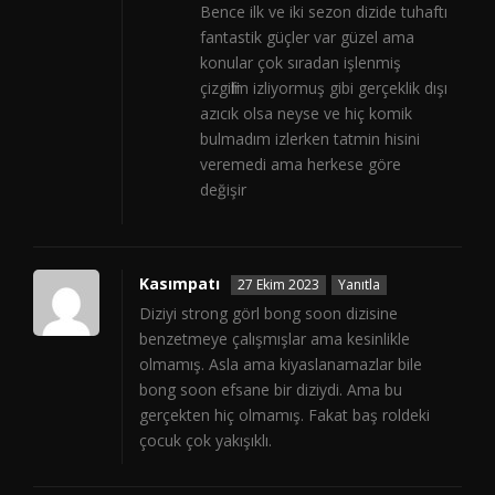
Bence ilk ve iki sezon dizide tuhaftı
fantastik güçler var güzel ama
konular çok sıradan işlenmiş
çizgifilm izliyormuş gibi gerçeklik dışı
azıcık olsa neyse ve hiç komik
bulmadım izlerken tatmin hisini
veremedi ama herkese göre
değişir
Kasımpatı
27 Ekim 2023
Yanıtla
Diziyi strong görl bong soon dizisine
benzetmeye çalışmışlar ama kesinlikle
olmamış. Asla ama kiyaslanamazlar bile
bong soon efsane bir diziydi. Ama bu
gerçekten hiç olmamış. Fakat baş roldeki
çocuk çok yakışıklı.