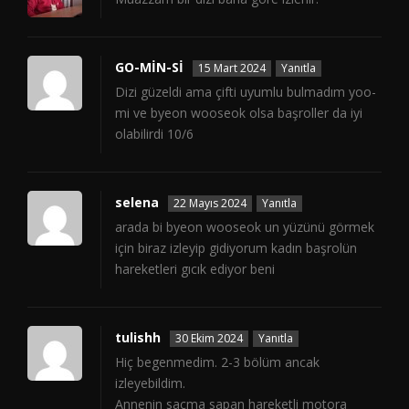
GO-MİN-Sİ
15 Mart 2024
Yanıtla
Dizi güzeldi ama çifti uyumlu bulmadım yoo-
mi ve byeon wooseok olsa başroller da iyi
olabilirdi 10/6
selena
22 Mayıs 2024
Yanıtla
arada bi byeon wooseok un yüzünü görmek
için biraz izleyip gidiyorum kadın başrolün
hareketleri gıcık ediyor beni
tulishh
30 Ekim 2024
Yanıtla
Hiç begenmedim. 2-3 bölüm ancak
izleyebildim.
Annenin saçma sapan hareketli motora