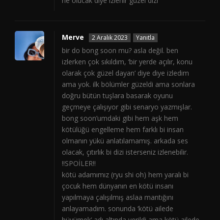
ne olucak dıye izlenir guzel dizi
Merve
2 Aralık 2023
Yanıtla
bir do bong soon mu? asla değil. ben
izlerken çok sıkıldım, ‘bir yerde açılır, konu
olarak çok güzel dayan’ diye diye izledim
ama yok. ilk bölümler güzeldi ama sonlara
doğru bütün tuşlara basarak oyunu
geçmeye çalışıyor gibi senaryo yazmışlar.
bong soon’umdaki gibi hem aşk hem
kötülüğü engelleme hem farklı bi insan
olmanın yükü anlatılamamış. arkada ses
olacak, çıtırlık bi dizi isterseniz izlenebilir.
!!SPOİLER!!
kötü adamımız (ryu shi oh) hem yaralı bi
çocuk hem dünyanın en kötü insanı
yapılmaya çalışılmış aslaa mantığını
anlayamadım. sonunda ‘kötü ailede
büyümek’ adı altında verildi ama kötü ailede