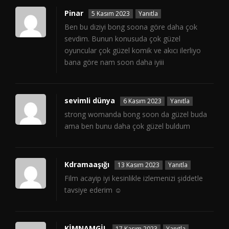
Pinar
5 Kasım 2023
Yanıtla
Ben bu diziyi bong soona göre daha çok
sevdim. Bunun konusuda çok güzel
oyuncular çok güzel komik ve akıcı ilerliyo
bana göre nam soon daha iyiii
sevimli dünya
6 Kasım 2023
Yanıtla
strong womanda bong soon da güzel buda
ama ben bunu daha çok güzel buldum
Kdramaaşığı
13 Kasım 2023
Yanıtla
Film acayip iyi kesinlikle izlemenizi şiddetle
tavsiye ederim ☺️
KİMNAMGİL
17 Kasım 2023
Yanıtla