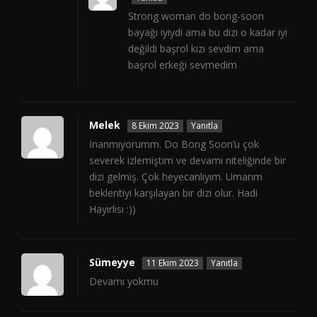
Strong woman do bong-soon
bayağı iyiydi ama bu dizi o kadar iyi
değildi başrol kızı sevdim ama
başrol erkeği sevmedim
Melek
8 Ekim 2023
Yanıtla
İnanmıyorumm. Do Bong Soon’u çok
severek izlemiştim ve devamı niteliğinde bir
dizi gelmiş. Çok heyecanlıyım. Umarım
beklentiyi karşılayan bir dizi olur. Hadi
Hayırlısı :))
Sümeyye
11 Ekim 2023
Yanıtla
Devamı yokmu