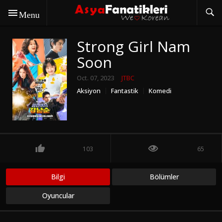
Menu
Strong Girl Nam
Soon
Oct. 07, 2023
JTBC
Aksiyon
Fantastik
Komedi
Romantik
103
65
Bilgi
Bölümler
Oyuncular