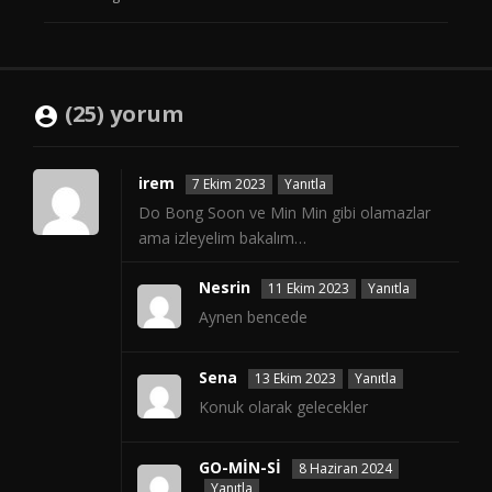
(25) yorum
irem
7 Ekim 2023
Yanıtla
Do Bong Soon ve Min Min gibi olamazlar
ama izleyelim bakalım…
Nesrin
11 Ekim 2023
Yanıtla
Aynen bencede
Sena
13 Ekim 2023
Yanıtla
Konuk olarak gelecekler
GO-MİN-Sİ
8 Haziran 2024
Yanıtla