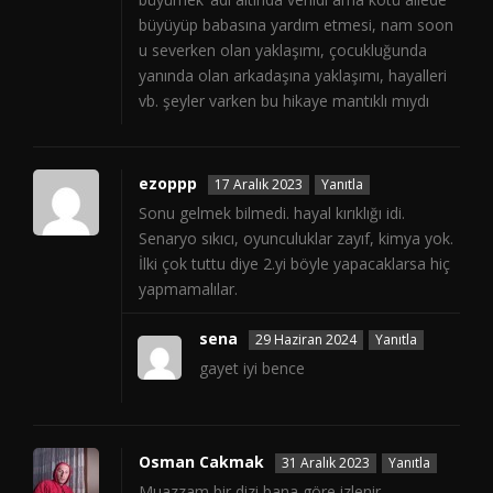
büyüyüp babasına yardım etmesi, nam soon
u severken olan yaklaşımı, çocukluğunda
yanında olan arkadaşına yaklaşımı, hayalleri
vb. şeyler varken bu hikaye mantıklı mıydı
ezoppp
17 Aralık 2023
Yanıtla
Sonu gelmek bilmedi. hayal kırıklığı idi.
Senaryo sıkıcı, oyunculuklar zayıf, kimya yok.
İlki çok tuttu diye 2.yi böyle yapacaklarsa hiç
yapmamalılar.
sena
29 Haziran 2024
Yanıtla
gayet iyi bence
Osman Cakmak
31 Aralık 2023
Yanıtla
Muazzam bir dizi bana göre izlenir.