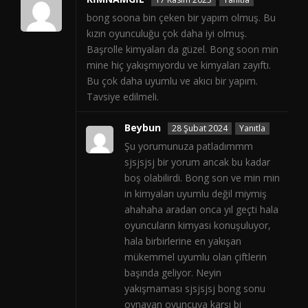
bong soona bin çeken bir yapım olmuş. Bu
kızın oyunculuğu çok daha iyi olmuş.
Başrolle kimyaları da güzel. Bong soon min
mine hiç yakışmıyordu ve kimyaları zayıftı.
Bu çok daha uyumlu ve akıcı bir yapım.
Tavsiye edilmeli.
Beybun
28 Şubat 2024
Yanıtla
Şu yorumunuza patladımmm
sjsjsjsj bir yorum ancak bu kadar
boş olabilirdi. Bong son ve min min
in kimyaları uyumlu değil miymiş
ahahaha aradan onca yıl geçti hala
oyuncuların kimyası konuşuluyor,
hala birbirlerine en yakışan
mükemmel uyumlu olan çiftlerin
başında geliyor. Neyin
yakışmaması sjsjsjsj bong sonu
oynayan oyuncuya karşı bi