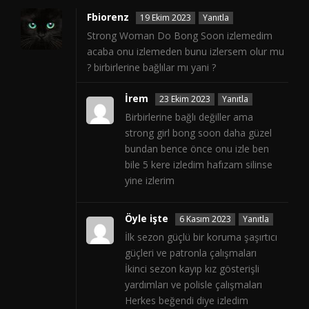
Fbiorenz
19 Ekim 2023
Yanıtla
Strong Woman Do Bong Soon izlemedim
acaba onu izlemeden bunu izlersem olur mu
? birbirlerine bağlılar mı yani ?
İrem
23 Ekim 2023
Yanıtla
Birbirlerine bağlı değiller ama
strong girl bong soon daha güzel
bundan bence önce onu izle ben
bile 5 kere izledim hafızam silinse
yine izlerim
Öyle işte
6 Kasım 2023
Yanıtla
İlk sezon güçlü bir koruma şaşırtıcı
güçleri ve patronla çalışmaları
İkinci sezon kayıp kız gösterişli
yardımları ve polisle çalışmaları
Herkes beğendi diye izledim