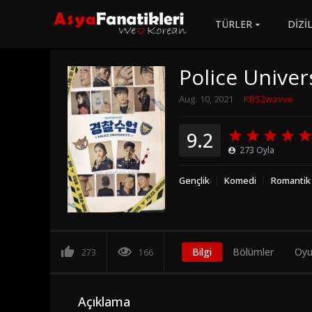
TÜRLER
DİZİ
Police Univer
Aug. 10, 2021
KBS2wavve
9.2
273
Oyla
Gençlik
Komedi
Romantik
Bilgi
Bölümler
Oyu
273
166
Açıklama