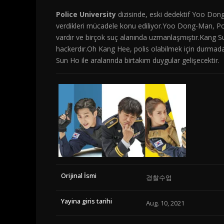
Police University
dizisinde, eski dedektif Yoo Don
verdikleri mücadele konu ediliyor.Yoo Dong-Man, Pol
vardır ve birçok suç alanında uzmanlaşmıştır.Kang Sun
hackerdır.Oh Kang Hee, polis olabilmek için durmadan
Sun Ho ile aralarında birtakım duygular gelişecektir.
Orijinal İsmi
경찰수업
Yayina giris tarihi
Aug. 10, 2021