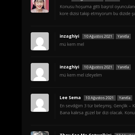
Konusu hoşuma gitti başrol oyuncularıd
kore dizisi takip etmiyorum bu dizide şu
inzaghiyi
10 Ağustos 2021
Yanıtla
mü kem mel
inzaghiyi
10 Ağustos 2021
Yanıtla
mü kem mel izleyelim
Lee Sema
10 Ağustos 2021
Yanıtla
En sevdiğim 3 tür birleşmiş; Gençlik 
Bana kalırsa güzel bir dizi olacak. Kon