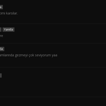
la
imi karsilar.
Yanıtla
re
tla
yorumlarında gezmeyi çok seviyorum yaa
a