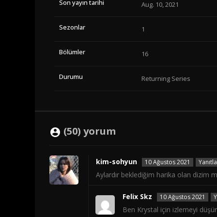
Son yayın tarihi
Aug. 10, 2021
Sezonlar
1
Bölümler
16
Durumu
Returning Series
(50) yorum
kim-sohyun
10 Ağustos 2021
Yanıtla
Aylardır beklediğim harika olan dizim 
Felix Skz
10 Ağustos 2021
Y
Ben Krystal için izlemeyi düş