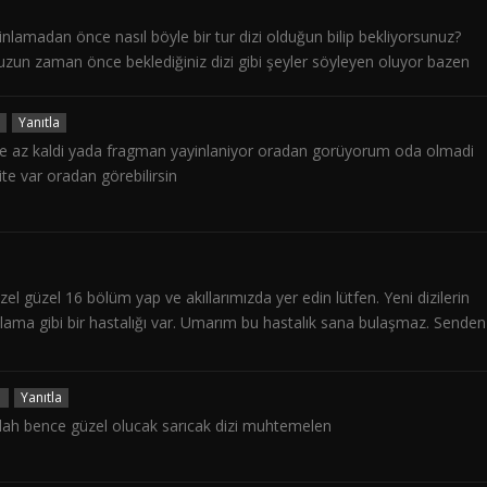
inlamadan önce nasıl böyle bir tur dizi olduğun bilip bekliyorsunuz?
zun zaman önce beklediğiniz dizi gibi şeyler söyleyen oluyor bazen
Yanıtla
te az kaldi yada fragman yayinlaniyor oradan gorüyorum oda olmadi
te var oradan görebilirsin
el güzel 16 bölüm yap ve akıllarımızda yer edin lütfen. Yeni dizilerin
ma gibi bir hastalığı var. Umarım bu hastalık sana bulaşmaz. Senden
1
Yanıtla
llah bence güzel olucak sarıcak dizi muhtemelen