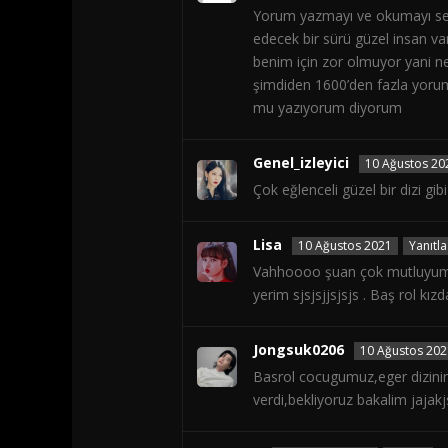
Yorum yazmayı ve okumayı sev
edecek bir sürü güzel insan va
benim için zor olmuyor yani n
şimdiden 1600’den fazla yor
mu yazıyorum diyorum
Genel_izleyici
10 Ağustos 20
Çok eğlenceli güzel bir dizi g
Lisa
10 Ağustos 2021
Yanıtla
Vahhoooo şuan çok mutluyum. Po
yerim sjsjsjjsjsjs . Baş rol kı
Jongsuk0206
10 Ağustos 202
Basrol cocugumuz,eger dizinin
verdi,bekliyoruz bakalim jajakj