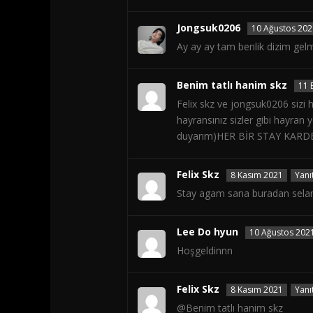
Jongsuk0206
10 Ağustos 202
Ay ay ay tam benlik dizim gelmi
Benim tatlı hanim skz
11 
Felix skz ve jongsuk0206 sizi 
hayransınız sizler gibi hayran
duyarım)HER BİR STAY KAR
Felix Skz
8 Kasım 2021
Yanı
Stay agam sana buradan sela
Lee Do hyun
10 Ağustos 202
Hoşgeldinnn
Felix Skz
8 Kasım 2021
Yanı
@Benim tatlı hanim skz