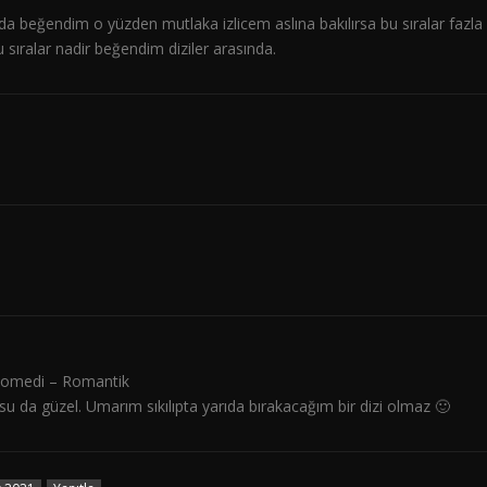
a beğendim o yüzden mutlaka izlicem aslına bakılırsa bu sıralar fazla
 sıralar nadir beğendim diziler arasında.
– Komedi – Romantik
usu da güzel. Umarım sıkılıpta yarıda bırakacağım bir dizi olmaz 🙂