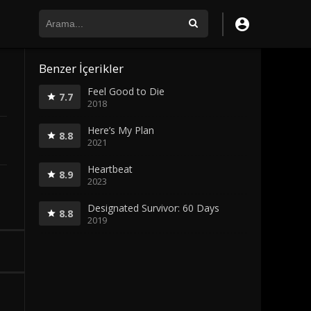
Benzer İçerikler
Feel Good to Die
7.7
2018
Here’s My Plan
8.8
2021
Heartbeat
8.9
2023
Designated Survivor: 60 Days
8.8
2019