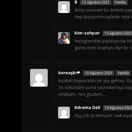
B
12 Ağustos 2021
Yanıtla
Bisey soracam bu dizilerin yay
Hep duyuyorum aylardir veya u
kim-sohyun
13 Ağustos 2021
İnstagramdan paylasiyorlar is
güney kore sinamasi diye bir si
koreaşkı❤
10 Ağustos 2021
Yanıtla
İnşallah başına kötü bir şey gelmez. Güz
10. bölümden sonra saçmalamaya başla
ümitliyim. Yeni gözdem….
Kdrama Deli
10 Ağustos 202
Ayy çok iyi demişsin Hadi inşa