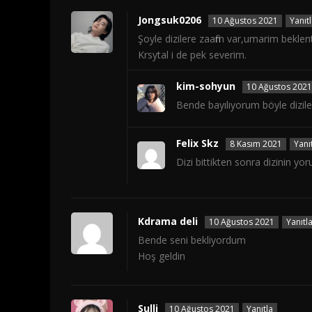
Jongsuk0206
10 Ağustos 2021
Yanıt
Şoyle dizilere zaafim var,umarim beklent
Krsytal i de pek severim.
kim-sohyun
10 Ağustos 2021
Bende bayılıyorum böyle dizile
Felix Skz
8 Kasım 2021
Yanı
Dizi bittikten sonra dizinin 
Kdrama deli
10 Ağustos 2021
Yanıtl
Bende seni bekliyordum
Hoş geldin
Sulli
10 Ağustos 2021
Yanıtla