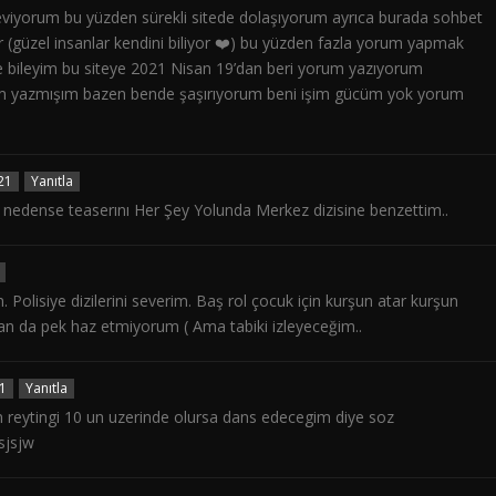
iyorum bu yüzden sürekli sitede dolaşıyorum ayrıca burada sohbet
r (güzel insanlar kendini biliyor ❤️) bu yüzden fazla yorum yapmak
e bileyim bu siteye 2021 Nisan 19’dan beri yorum yazıyorum
um yazmışım bazen bende şaşırıyorum beni işim gücüm yok yorum
21
Yanıtla
ibi nedense teaserını Her Şey Yolunda Merkez dizisine benzettim..
lisiye dizilerini severim. Baş rol çocuk için kurşun atar kurşun
zdan da pek haz etmiyorum ( Ama tabiki izleyeceğim..
1
Yanıtla
 reytingi 10 un uzerinde olursa dans edecegim diye soz
sjsjw