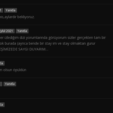
1
Yanıtla
s,aylardir bekliyoruz.
Eylül 2021
Yanıtla
her izlediğim dizi yorumlarında görüyorum sizler gerçekten tam bir
 yok burada (ayrıca bende bir stay im ve stay olmaktan gurur
DEŞİMİZEDE SAYGI DUYARIM…
tla
m olsun öpüldün
1
Yanıtla
tla