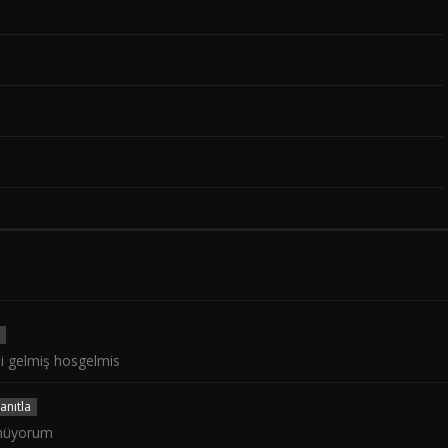
mi gelmiş hosgelmis
anıtla
ünüyorum