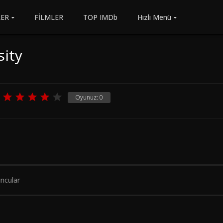
LER
FİLMLER
TOP IMDb
Hızlı Menü
sity
Oyunuz:
0
ncular