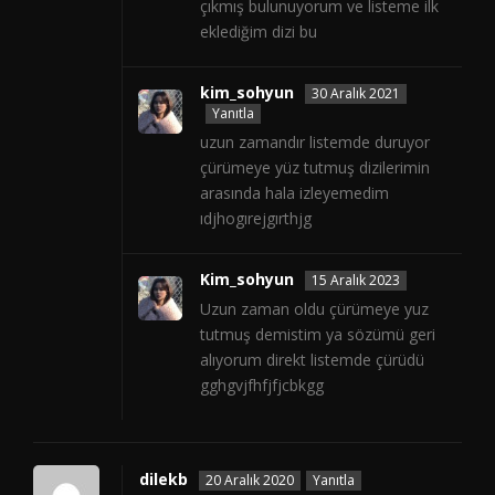
çıkmış bulunuyorum ve listeme ilk
eklediğim dizi bu
kim_sohyun
30 Aralık 2021
Yanıtla
uzun zamandır listemde duruyor
çürümeye yüz tutmuş dizilerimin
arasında hala izleyemedim
ıdjhogırejgırthjg
Kim_sohyun
15 Aralık 2023
Uzun zaman oldu çürümeye yuz
tutmuş demistim ya sözümü geri
alıyorum direkt listemde çürüdü
gghgvjfhfjfjcbkgg
dilekb
20 Aralık 2020
Yanıtla