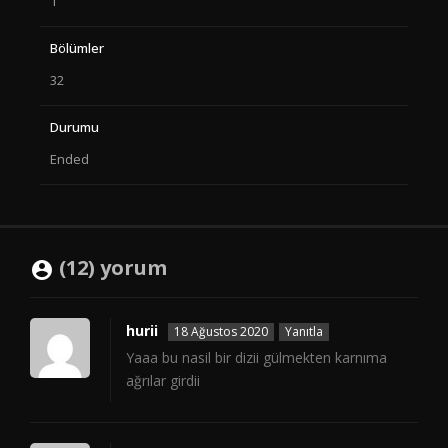
1
Bölümler
32
Durumu
Ended
(12) yorum
hurii
18 Ağustos 2020
Yanıtla
Yaaa bu nasil bir dizii gülmekten karnıma
ağrılar girdii