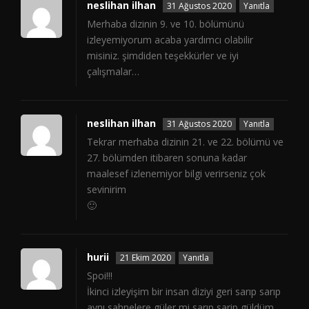
neslihan ilhan
31 Ağustos 2020
Yanıtla
Merhaba dizinin 9. ve 10. bölümünü
izleyemiyorum acaba yardımcı olabilir
misiniz. şimdiden teşekkürler ve iyi
çalışmalar…
neslihan ilhan
31 Ağustos 2020
Yanıtla
Tekrar merhaba dizinin 21. ve 22. bölümü ve
27. bölümden itibaren sonuna kadar
maalesef izlenemiyor bilgi verirseniz çok
sevinirim
🙂
hurii
21 Ekim 2020
Yanıtla
Spoi!!!
İkinci izleyişim bir insan diziyi geri sarıp sarıp
aynı sahnelere güler mi sarıp sarip güldüm