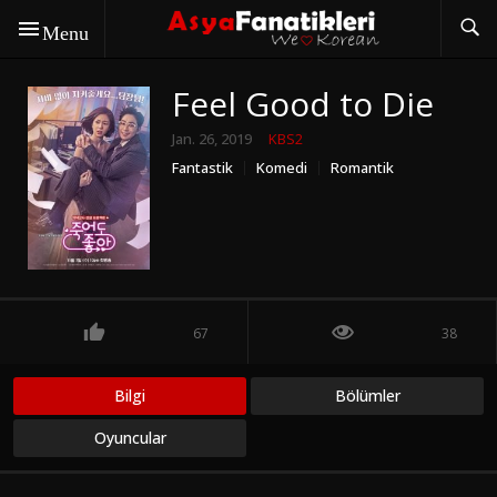
Menu
Feel Good to Die
Jan. 26, 2019
KBS2
Fantastik
Komedi
Romantik
67
38
Bilgi
Bölümler
Oyuncular