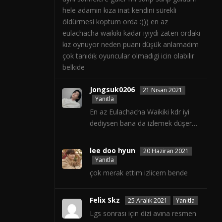
hele adamın kıza inat kendini sürekli
öldürmesi koptum orda :))) en az
eulachacha waikiki kadar iyiydi zaten ordaki
kız oynuyor neden puanı düşük anlamadım
çok tanıdıķ oyuncular olmadıgi icin olabilir
belkide
Jongsuk0206
21 Nisan 2021
Yanıtla
En az Eulachacha Waikiki kdr iyi
dediysen bana da izlemek düşer…
lee doo hyun
20 Haziran 2021
Yanıtla
çok merak ettim izlicem bende
Felix Skz
25 Aralık 2021
Yanıtla
Lgs sonrası için dizi avına resmen