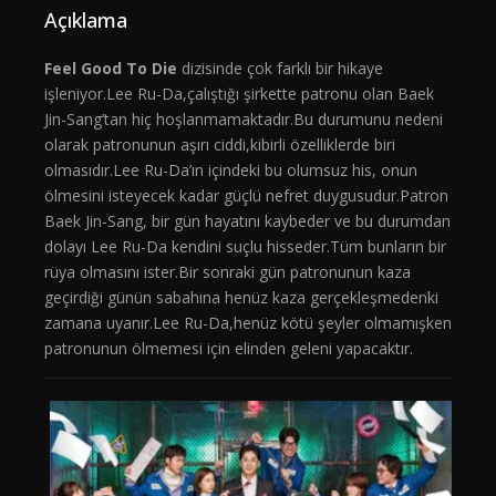
Açıklama
Feel Good To Die
dizisinde çok farklı bir hikaye
işleniyor.Lee Ru-Da,çalıştığı şirkette patronu olan Baek
Jin-Sang’tan hiç hoşlanmamaktadır.Bu durumunu nedeni
olarak patronunun aşırı ciddi,kibirli özelliklerde biri
olmasıdır.Lee Ru-Da’ın içindeki bu olumsuz his, onun
ölmesini isteyecek kadar güçlü nefret duygusudur.Patron
Baek Jin-Sang, bir gün hayatını kaybeder ve bu durumdan
dolayı Lee Ru-Da kendini suçlu hisseder.Tüm bunların bir
rüya olmasını ister.Bir sonraki gün patronunun kaza
geçirdiği günün sabahına henüz kaza gerçekleşmedenki
zamana uyanır.Lee Ru-Da,henüz kötü şeyler olmamışken
patronunun ölmemesi için elinden geleni yapacaktır.