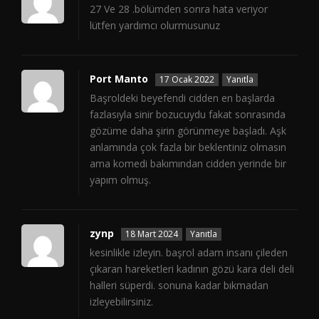
27 Ve 28 .bölümden sonra hata veriyor
lütfen yardımcı olurmusunuz
Port Manto
17 Ocak 2022
Yanıtla
Başroldeki beyefendi cidden en başlarda
fazlasıyla sinir bozucuydu fakat sonrasında
gözüme daha şirin görünmeye başladı. Aşk
anlamında çok fazla bir beklentiniz olmasın
ama komedi bakımından cidden yerinde bir
yapım olmuş.
zynp
18 Mart 2024
Yanıtla
kesinlikle izleyin. başrol adam insanı çileden
çıkaran hareketleri kadının gözü kara deli deli
halleri süperdi. sonuna kadar bıkmadan
izleyebilirsiniz.