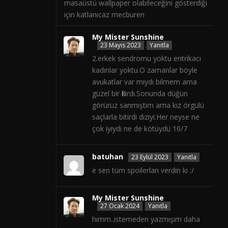
masaüstü wallpaper olabileceğini gösterdiği
için katlanıcaz mecburen
My Mister Sunshine
23 Mayıs 2023
Yanıtla
2.erkek sendromu yoktu entrikacı
kadınlar yoktu.O zamanlar böyle
avukatlar var mıydı bilmem ama
güzel bir fikirdi.Sonunda düğün
görürüz sanmıştım ama kız örgülü
saçlarla bitirdi diziyi.Her neyse ne
çok iyiydi ne de kötüydü 10/7
batuhan
23 Eylül 2023
Yanıtla
e sen tüm spoilerları verdin ki :/
My Mister Sunshine
27 Ocak 2024
Yanıtla
hımm..istemeden yazmışım daha