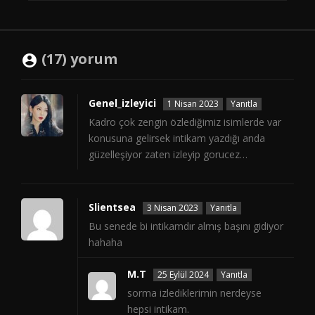
(17) yorum
Genel_izleyici
1 Nisan 2023
Yanıtla
Kadro çok zengin özlediğimiz isimlerde var
konusuna gelirsek intikam yazdığı anda
güzelleşiyor zaten izleyip gorucez…
Slientsea
3 Nisan 2023
Yanıtla
Bu senede bi intikamdır almış başını gidiyor
hahaha
M.T
25 Eylül 2024
Yanıtla
sorma izlediklerimin nerdeyse
hepsi intikam.