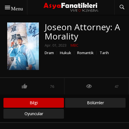
Menu
Joseon Attorney: A
Morality
Apr. 01, 2023
MBC
Dram
Hukuk
Romantik
Tarih
76
47
Bilgi
Bölümler
Oyuncular