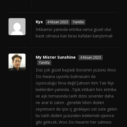
Kyx
4 Nisan 2023
Yanıtla
İntikamın yanında entrika varsa güzel olur
basit olmasa bari biraz kafaları karıştırmalı
My Mister Sunshine
4 Nisan 2023
Yanıtla
Dizi çok güzel başladı Bona’nın yüzünü Woo
Do-hwana uyumlu bulmasam da
oyunculuğu fena değil.Şahsen Kim Tae Riyi
beklerdim yanında…Tipik intikam hırs entrika
ve aşk temasında tarih dizisi sevenler daha
ne arar ki zaten ..genelde biten dizileri
seyretsem de işte iç gıcıklayıcı üst üste gelen
bu tarih dizileri yüzünden beklemek işkence
gibi gelecek..Woo Do-hwan’ın her sahnesi