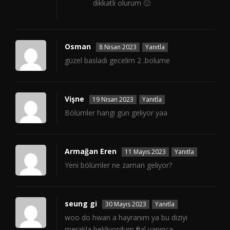
dikkatli olurum 🙁
Osman
8 Nisan 2023
Yanıtla
güzel basladı gecelim 2 .bolume
Vişne
19 Nisan 2023
Yanıtla
Bölümler hangi gün geliyor yaa
Armağan Eren
11 Mayıs 2023
Yanıtla
Yeni bölümler ne zaman geliyor?
seung gi
30 Mayıs 2023
Yanıtla
woo do hwan a hayranım ya bu diziyi
merakla bekliyordum final yapınca