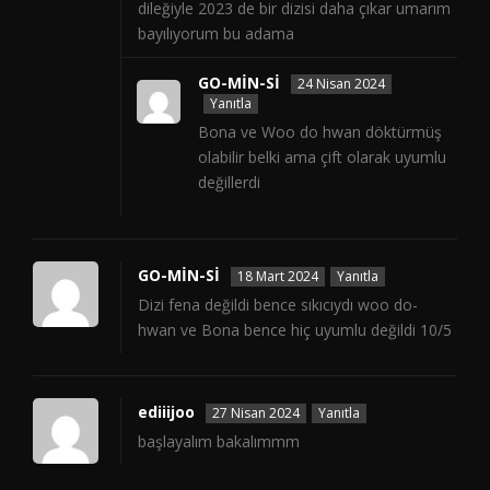
dileğiyle 2023 de bir dizisi daha çıkar umarım
bayılıyorum bu adama
GO-MİN-Sİ
24 Nisan 2024
Yanıtla
Bona ve Woo do hwan döktürmüş
olabilir belki ama çift olarak uyumlu
değillerdi
GO-MİN-Sİ
18 Mart 2024
Yanıtla
Dizi fena değildi bence sıkıcıydı woo do-
hwan ve Bona bence hiç uyumlu değildi 10/5
ediiijoo
27 Nisan 2024
Yanıtla
başlayalım bakalımmm