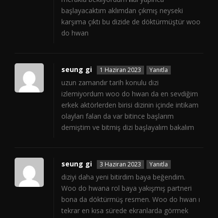
başlayacaktım aklımdan çıkmış neyseki
karşıma çıktı bu dizide de döktürmüştür woo
do hwan
seung gi
1 Haziran 2023
Yanıtla
uzun zamandır tarih konulu dizi
izlemiyordum woo do hwan da en sevdiğim
erkek aktörlerden birisi dizinin içinde intikam
olayları falan da var bitince başlarım
demiştim ve bitmiş dizi başlayalım bakalım
seung gi
3 Haziran 2023
Yanıtla
diziyi daha yeni bitirdim baya beğendim.
Woo do hwana rol baya yakışmış partneri
bona da döktürmüş resmen. Woo do hwan ı
tekrar en kısa sürede ekranlarda görmek