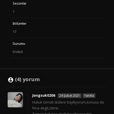
Sezonlar
1
Bölümler
17
Durumu
Ended
(4) yorum
Jongsuk0206
24 Şubat 2021
Yanıtla
Hukuk temali dizilere bayiliyorum,konusu da
fena degil,izlenir.
Zaman bulunca mutlaka izleyecegim.