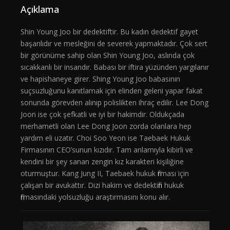
Açıklama
Shin Young Joo bir dedektiftir. Bu kadın dedektif gayet
başarılıdır ve mesleğini de severek yapmaktadır. Çok sert
bir görünüme sahip olan Shin Young Joo, aslında çok
sıcakkanlı bir insandır. Babası bir iftira yüzünden yargılanır
ve hapishaneye girer. Shing Young Joo babasının
suçsuzluğunu kanıtlamak için elinden geleni yapar fakat
sonunda görevden alınıp polislikten ihraç edilir. Lee Dong
Joon ise çok şefkatli ve iyi bir hakimdir. Oldukçada
merhametli olan Lee Dong Joon zorda olanlara hep
yardım eli uzatır. Choi Soo Yeon ise Taebaek Hukuk
Firmasının CEO’sunun kızıdır. Tam anlamıyla kibirli ve
kendini bir şey sanan zengin kız karakteri kişiliğine
oturmuştur. Kang Jung II, Taebaek hukuk firması için
çalışan bir avukattır. Dizi hakim ve dedektifin hukuk
firmasındaki yolsuzluğu araştırmasını konu alır.