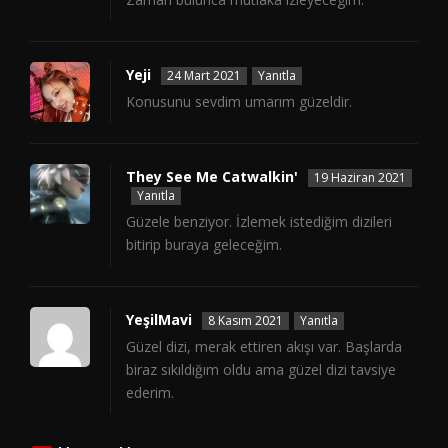
Yeji
24 Mart 2021
Yanıtla
Konusunu sevdim umarım güzeldir.
They See Me Catwalkin'
19 Haziran 2021
Yanıtla
Güzele benziyor. İzlemek istediğim dizileri
bitirip buraya geleceğim.
YeşilMavi
8 Kasım 2021
Yanıtla
Güzel dizi, merak ettiren akışı var. Başlarda
biraz sıkıldığım oldu ama güzel dizi tavsiye
ederim.