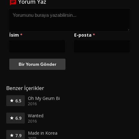
Yorum Yaz
İsim
E-posta
*
*
Benzer İçerikler
Oh My Geum Bi
6.5
2016
Wanted
6.9
2016
Made in Korea
7.9
2025