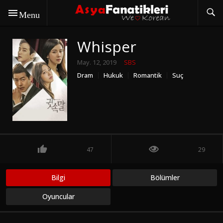
Menu
Whisper
May. 12, 2019
SBS
Dram
Hukuk
Romantik
Suç
47
29
Bilgi
Bölümler
Oyuncular