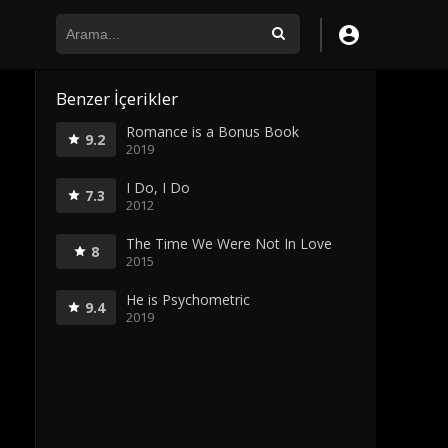
Benzer İçerikler
Romance is a Bonus Book
9.2
2019
I Do, I Do
7.3
2012
The Time We Were Not In Love
8
2015
He is Psychometric
9.4
2019