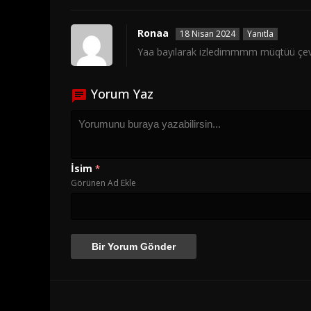
Ronaa
18 Nisan 2024
Yanıtla
Yaa bayılarak izledimmmm müqtüü çevir
Yorum Yaz
İsim
*
Görünen Ad Ekle