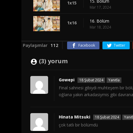
15. Bölüm
1x15
Mar 17, 2024
16. Bölüm
1x16
Mar 18, 2024
Paylaşımlar
112
Facebook
Twitter
(3) yorum
Gowepi
18 Şubat 2024
Yanıtla
Final sahnesi gibiydi muhteşem bir bö
oğlana yakın arkadasiymis gibi davrana
Hinata Mitsuki
18 Şubat 2024
Yanıt
çok tatlı bir bölümdü