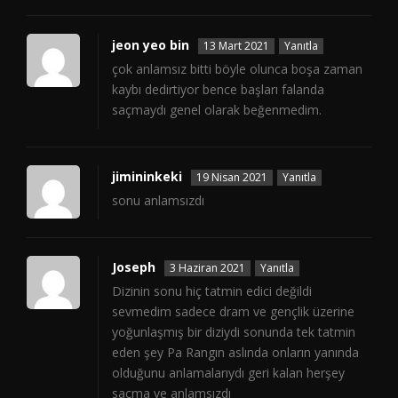
jeon yeo bin
13 Mart 2021
Yanıtla
çok anlamsız bitti böyle olunca boşa zaman
kaybı dedirtiyor bence başları falanda
saçmaydı genel olarak beğenmedim.
jimininkeki
19 Nisan 2021
Yanıtla
sonu anlamsızdı
Joseph
3 Haziran 2021
Yanıtla
Dizinin sonu hiç tatmin edici değildi
sevmedim sadece dram ve gençlik üzerine
yoğunlaşmış bir diziydi sonunda tek tatmin
eden şey Pa Rangın aslında onların yanında
olduğunu anlamalarıydı geri kalan herşey
saçma ve anlamsızdı