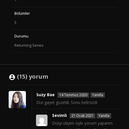
Bölümler
5
Durumu
Returning Series
(15) yorum
Suzy Bae
14 Temmuz 2020
Yanıtla
Dizi gayet guzeldi. Sonu belirsizdi
Sevimli
21 Ocak 2021
Yanıtla
Diziyi izliyim öyle yorum yaparım