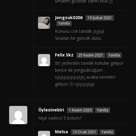
umarım güzeldir zaten kısa ;))
Jongsuk0206
19 Şubat 2021
Yanıtla
Konusu cok tanidik jsjjsjs
Siradan bir genclik dizisi.
Felix Skz
25 Kasım 2021
Yanıtla
Bir yerlerden tanıdık kokular geliyor
bence de Jongsukcuğum
sjsjsjsjsjsjsjsjsj acaba nereden
geliyor 🙂 sjsjsjsjsjjs
Öylesinebiri
1 Kasım 2020
Yanıtla
Niye sadece 5 bölüm?
Melsa
10 Ocak 2021
Yanıtla