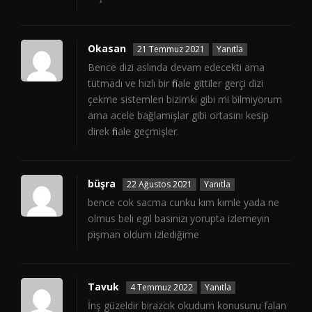
Okasan
21 Temmuz 2021
Yanıtla
Bence dizi aslında devam edecekti ama
tutmadı ve hızlı bir finale gittiler gerçi dizi
çekme sistemleri bizimki gibi mi bilmiyorum
ama acele bağlamışlar gibi ortasını kesip
direk finale geçmişler.
büşra
22 Ağustos 2021
Yanıtla
bence cok sacma cunku kım kımle yada ne
olmus belı egıl basınızı yorupta izlemeyın
pişman oldum izlediğime
Tavuk
4 Temmuz 2022
Yanıtla
İnş güzeldir birazcık okudum konusunu falan