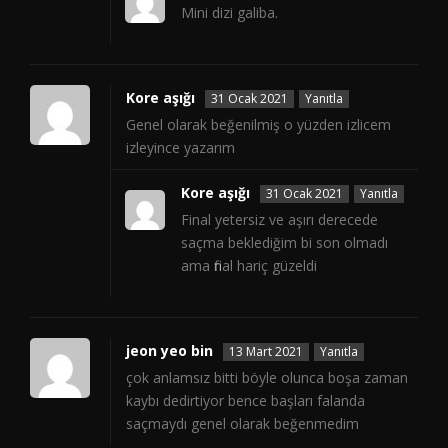
Mini dizi galiba.
Kore aşığı
31 Ocak 2021
Yanıtla
Genel olarak beğenilmiş o yüzden izlicem
izleyince yazarım
Kore aşığı
31 Ocak 2021
Yanıtla
Final yetersiz ve aşırı derecede
saçma beklediğim bi son olmadı
ama final hariç güzeldi
jeon yeo bin
13 Mart 2021
Yanıtla
çok anlamsız bitti böyle olunca boşa zaman
kaybı dedirtiyor bence başları falanda
saçmaydı genel olarak beğenmedim