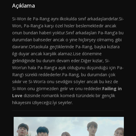
Açıklama
Si-Won ile Pa-Rang aynı ilkokulda sınıf arkadaşlarıdırlar.Si-
Won, Pa-Rang’a karşı özel hisler beslemektedir ancak
onun bundan haberi yoktur.Sınıf arkadaşları Pa-Rang’a bu
durumdan bahseder ancak o yine hiçbirşey olmamış gibi
davranır.Ortaokula geçtiklerinde Pa-Rang, başka kızlara
ilgi duyar ancak karşılık alamaz.Lise dönemine
gelindiğinde bu durum devam eder.Diğer kızlar, Si-
Won’un hala Pa-Rang’a aşık olduğunu düşündüğü için Pa-
Rang’ı sürekli reddederler.Pa-Rang, bu durumdan çok
sıkılır ve Si-Won’a onu sevdiğini söyler ancak bu kez de
Si-Won onu görmezden gelir ve onu reddeder.
Failing in
Love
dizisinde romantik komedi türündeki bir gençlik
hikayesini izliyeceğiz.İyi seyirler.