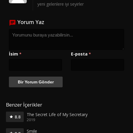
yeni gelenlere iyi seyirler
Yorum Yaz
İsim
E-posta
*
*
Benzer İçerikler
The Secret Life of My Secretary
8.8
2019
Smile