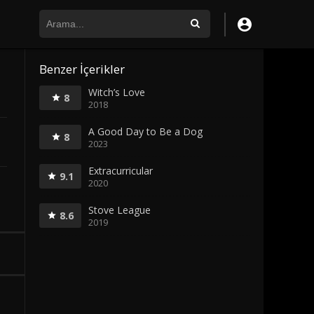
Benzer İçerikler
Witch’s Love
8
2018
A Good Day to Be a Dog
8
2023
Extracurricular
9.1
2020
Stove League
8.6
2019