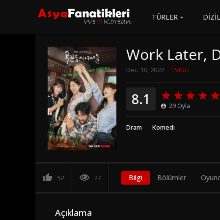
TÜRLER
DİZİ
Work Later, 
Dec. 10, 2022
TVING
8.1
29
Oyla
Dram
Komedi
Bilgi
Bölümler
Oyunc
52
27
Açıklama