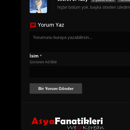
hiçbir bölüm yok. başka siteden izled
Yorum Yaz
İsim
*
Görünen Ad Ekle