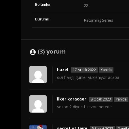
Bölümler
22
Durumu
Returning Series
(3) yorum
hazel
17 Aralık 2022
Yanıtla
dizi hangi gunler yukleniyor acaba
ilker karacaer
8 Ocak 2023
Yanıtla
sezon 2 diyor 1.sezon nerede
secret of fairy
5 Şubat 2023
Yanıtla