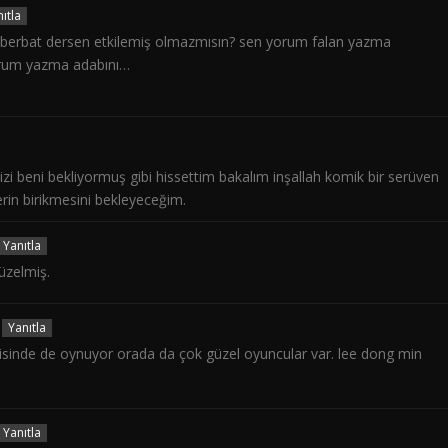
ıtla
? berbat dersen etkilemiş olmazmısın? sen yorum falan yazma
orum yazma adabını…
izi beni bekliyormuş gibi hissettim bakalım inşallah komik bir serüven
rin birikmesini bekleyeceğim.
Yanıtla
üzelmiş.
Yanıtla
isinde de oynuyor orada da çok güzel oyuncular var. lee dong min
Yanıtla