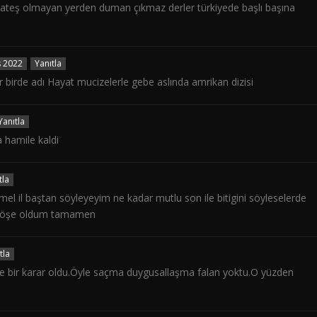
ır ateş olmayan yerden duman çıkmaz derler türkiyede başlı başına
s 2022
Yanıtla
 birde adı Hayat mucizelerle gebe aslında amrikan dizisi
Yanıtla
a hamile kaldi
tla
l il baştan söyleyeyim ne kadar mutlu son ile bitigini söyleselerde
rs köşe oldum tamamen
tla
de bir karar oldu.Öyle saçma duygusallaşma falan yoktu.O yüzden