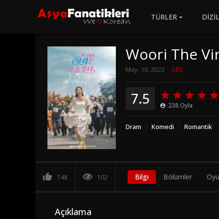
TÜRLER
DİZİ
Woori The Vi
May. 10, 2022
SBS
7.5
238
Oyla
Dram
Komedi
Romantik
Bilgi
Bölümler
Oyu
148
102
Açıklama