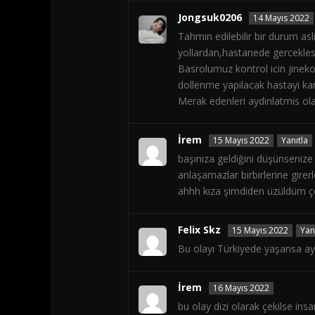
Jongsuk0206
14 Mayıs 2022
Tahmin edilebilir bir durum as
yollardan,hastanede gerceklesti
Basrolumuz kontrol icin jineko
dollenme yapilacak hastayi kari
Merak edenleri aydinlatmis o
İrem
15 Mayıs 2022
Yanıtla
başınıza geldiğini düşünsenize 
anlaşamazlar birbirlerine gire
ahhh kıza şimdiden üzüldüm ço
Felix Skz
15 Mayıs 2022
Yan
Bu olayı Türkiyede yaşansa a
İrem
16 Mayıs 2022
bu olay dizi olarak çekilse ins