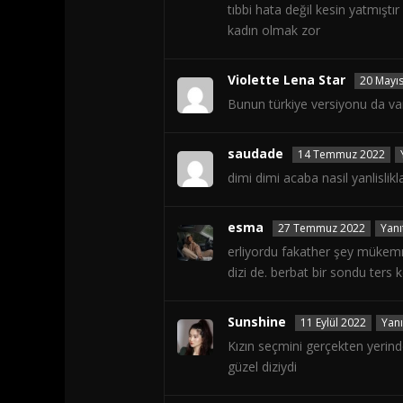
tıbbi hata değil kesin yatmışt
kadın olmak zor
Violette Lena Star
20 Mayı
Bunun türkiye versiyonu da var
saudade
14 Temmuz 2022
dimi dimi acaba nasil yanlislikl
esma
27 Temmuz 2022
Yanı
erliyordu fakather şey mükemme
dizi de. berbat bir sondu te
Sunshine
11 Eylül 2022
Yanı
Kızın seçmini gerçekten yerin
güzel diziydi