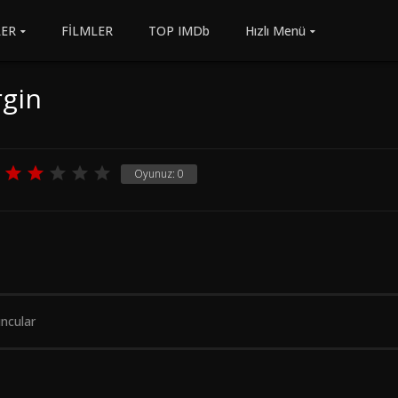
LER
FİLMLER
TOP IMDb
Hızlı Menü
rgin
Oyunuz:
0
ncular