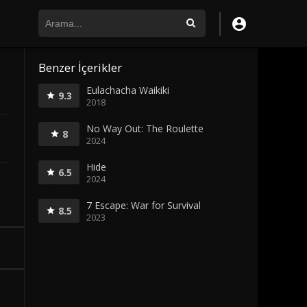
Benzer İçerikler
Eulachacha Waikiki
9.3
2018
No Way Out: The Roulette
8
2024
Hide
6.5
2024
7 Escape: War for Survival
8.5
2023