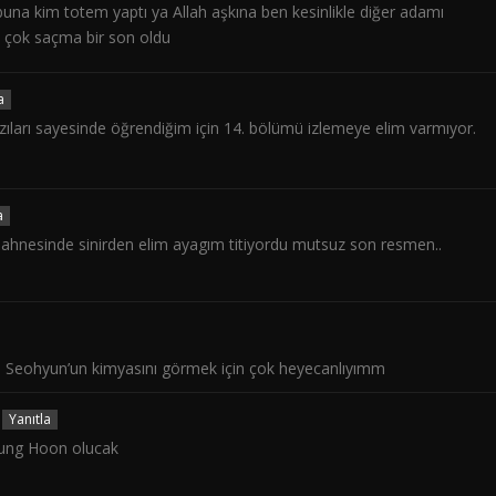
 buna kim totem yaptı ya Allah aşkına ben kesinlikle diğer adamı
 çok saçma bir son oldu
a
azıları sayesinde öğrendiğim için 14. bölümü izlemeye elim varmıyor.
a
al sahnesinde sinirden elim ayagım titiyordu mutsuz son resmen..
ve Seohyun’un kimyasını görmek için çok heyecanlıyımm
Yanıtla
Sung Hoon olucak