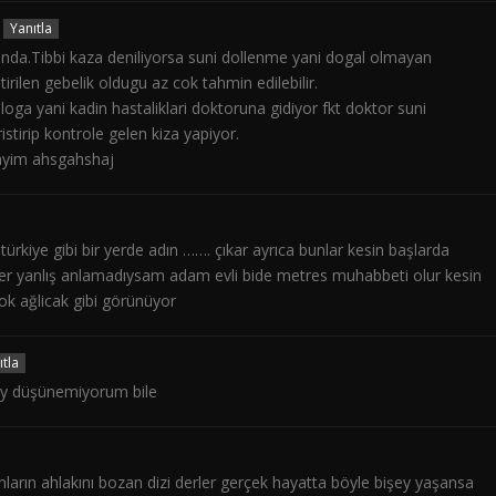
Yanıtla
linda.Tibbi kaza deniliyorsa suni dollenme yani dogal olmayan
rilen gebelik oldugu az cok tahmin edilebilir.
loga yani kadin hastaliklari doktoruna gidiyor fkt doktor suni
stirip kontrole gelen kiza yapiyor.
layim ahsgahshaj
türkiye gibi bir yerde adın ……. çıkar ayrıca bunlar kesin başlarda
rler yanlış anlamadıysam adam evli bide metres muhabbeti olur kesin
k ağlicak gibi görünüyor
ıtla
yy düşünemiyorum bile
anların ahlakını bozan dizi derler gerçek hayatta böyle bişey yaşansa