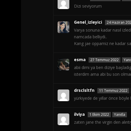
Dizi seviyorum
Genel_izleyici
24 Haziran 20
Varya sonuna kadar nasıl izl
namcada belliydi..
Kang jae oppamiz ne kadar saf
esma
27 Temmuz 2022
Yanı
abii dimi ya ben diziye başladı
isterdim ama abi bu son olmam
drsclsltfn
11 Temmuz 2022
yürkiyede de yıllar önce böyle b
ilviya
1 Ekim 2022
Yanıtla
zaten jane the virgin den alınt