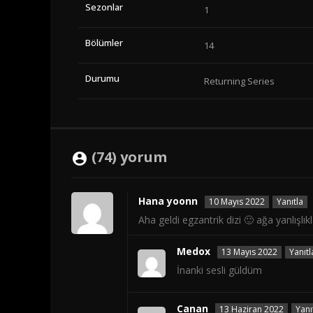
Sezonlar
1
Bölümler
14
Durumu
Returning Series
(74) yorum
Hana yoonn
10 Mayıs 2022
Yanıtla
Aha geldi egzantrik dizi 🙂 ağa yanlışlık
Medox
13 Mayıs 2022
Yanıtl
İnanki sesli güldüm
Canan
13 Haziran 2022
Yanı