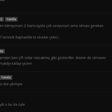
22
Yanıtla
edim bilmiyorum 2 Namcayida çok seviyorum ama olması gereken
 temizdi Raphaelde bi okadar çekici..
tla
gımdan beri çift onlar olacakmış gibi gösterdler. ikisinin de olmasını
alıdyı kafayı yicem
Yanıtla
i dizi çıkmıştıı
ıydı o bu da öyle