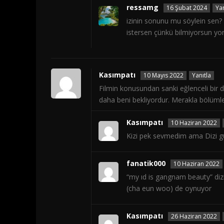
ressamg
16 Şubat 2024
Yan
izinin sonunu mu söylein sen
istersen çünkü bilmiyorsun y
Kasımpatı
10 Mayıs 2022
Yanıtla
Filmin konusundan sanki eğlenceli bir d
daha beni bekliyordur. Merakla bölümle
Kasımpatı
10 Haziran 2022
Kizi pek sevmedim ama Dizi g
fanatik000
10 Haziran 2022
“my ıd is gangnam beauty” diz
(cha eun woo) de oynuyor
Kasımpatı
26 Haziran 2022