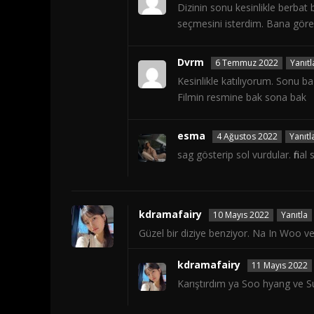
Dizinin sonu kesinlikle berbat
seçmesini isterdim. Bana göre
Dvrm
6 Temmuz 2022
Yanıtl
Kesinlikle katılıyorum. Sonu b
Filmin resmine bak sona bak
esma
4 Ağustos 2022
Yanıtl
sag gösterip sol vurdular. fin
kdramafairy
10 Mayıs 2022
Yanıtla
Güzel bir diziye benziyor. Na In Woo 
kdramafairy
11 Mayıs 2022
Karıştırdım ya Soo hyang ve 