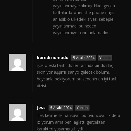
yayınlanmayacakmış. Hadi geçen
haftalarda when the phone rings i
anladık o ülkedeki siyasi sebeple
yayınlanmadı bu neden
yayınlanmıyor onu anlamadım.
korediziumudu
5 Aralık 2024
Yanıtla
işte o eski tarihi diziler tadında bir dizi hiç
sıkmıyor aşşırrııı sarıyo gelecek bölümü
heycanla bekliyorum bu senenin en iyi tarihi
dizisi
Jess
5 Aralık 2024
Yanıtla
Tek kelime ile harikaydı bu oyuncuyu ilk defa
izliyorum ama beni ağlattı gerçekten
karakteri yaşamış gibiydi