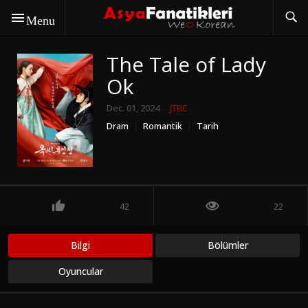
Menu
The Tale of Lady
Ok
Dec. 01, 2024
JTBC
Dram
Romantik
Tarih
42
22
Bilgi
Bölümler
Oyuncular