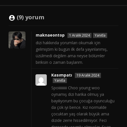
(9) yorum
maknaeontop
1 Aralık 2024
Yanıtla
dizi hakkında yorumları okumak için
gelmiştim ki bugün ilk defa yayınlanmış,
üzülmedi değilim ama neyse bölümler
biriksin o zaman başlarım.
Kasımpatı
19 Aralık 2024
Yanıtla
Spoiiiiiiiiii Choo young woo
oynamış dizi harika olmuş ya
bayılıyorum bu çocuğa oyunculuğu
da çok iyi bence. Kız normalde
çocuktan yaş olarak büyük ama
dizide zerre hissedilmiyor. Feci
derecede uyumlu olmuşlar. Şuan