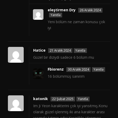
eleştirmen Dry
26 Aralık 2024
Yanıtla
Yeni bölüm ne zaman konusu çok
iyi
Hatice
21 Aralık 2024
Yanıtla
Güzel bir diziydi sadece 6 bölüm mu
Fbiorenz
30 Aralık 2024
Yanıtla
16 bölümmüş sanırım
katonik
22 Şubat 2025
Yanıtla
Im Ji Yeon karakterini çok iyi yansıtmış.Konu
olarak güzel işlenmiş iki ana karakter arası
uyumda tatmin edici.Kesinlikle izlenmesi