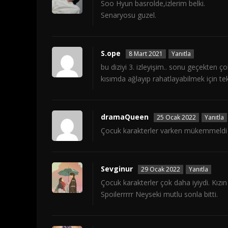
Soo Hyun basrolde,izlerim belki.
Senaryosu guzel.
S.ope
8 Mart 2021
Yanıtla
bu diziyi 3. izleyişim.. sonu geçekten
kısımda ağlayıp rahatlayabilmek için t
dramaQueen
25 Ocak 2022
Yanıtla
Çocuk karakterler varken mükemmeldi b
Sevginur
29 Ocak 2022
Yanıtla
Çocuk karakterler çok daha iyiydi. Kı
Spoilerrrrr Neyseki mutlu sonla bitti.