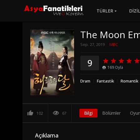
TÜRLER
DİZİ
The Moon Em
Sep. 27, 2019
MBC
9
169
Oyla
Dram
Fantastik
Romantik
Bilgi
Bölümler
Oyun
102
67
Açıklama