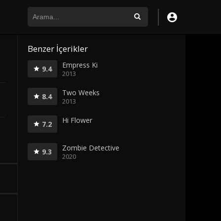
Benzer İçerikler
Empress Ki
9.4
2013
Two Weeks
8.4
2013
Hi Flower
7.2
Zombie Detective
9.3
2020