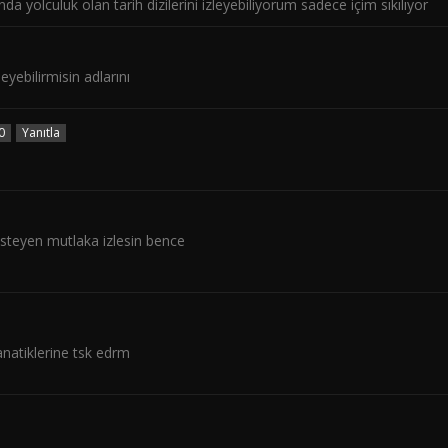
da yolculuk olan tarih dizilerini izleyebiliyorum sadece içim sıkılıyor
eyebilirmisin adlarını
0
Yanıtla
isteyen mutlaka izlesin bence
fanatiklerine tsk edrm