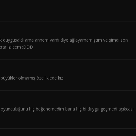
 çok duygusaldı ama annem vardı diye ağlayamamıştım ve şimdi son
ekrar izlicem :DDD
üyükler olmamış özelliklede kız
zın oyunculuğunu hiç beğenemedim bana hiç bi duygu geçmedi açıkcası.