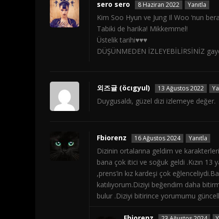
sero sero
8 Haziran 2022
Yanıtla
Kim Soo Hyun ve Jung Il Woo ‘nun berab
Tabiki de harika! Mikkemmel!
Üstelik tarihi♥♥♥
DÜŞÜNMEDEN İZLEYEBİLİRSİNİZ gayet
외즈귤 (öcıgyul)
13 Ağustos 2022
Ya
Duygusaldı, güzel dizi izlemeye değer.
Fbiorenz
16 Ağustos 2024
Yanıtla
Dizinin ortalarına geldim ve karakterler
bana çok itici ve soğuk geldi .Kızın 13 
,prens’in kız kardeşi çok eğlenceliydi
katılıyorum.Diziyi beğendim daha bitir
bulur .Diziyi bitirince yorumumu güncel
Fbiorenz
23 Ağustos 2024
Y