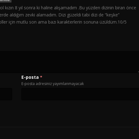
l kızın 8 yıl sonra ki haline alışamadım .Bu yüzden dizinin biran önce
erde aldığım zevki alamadım. Dizi güzeldi tabi dizi de “keşke”
oller için mutlu son ama bazı karakterlerin sonuna üzüldüm.10/5
E-posta
*
E-posta adresiniz yayımlanmayacak