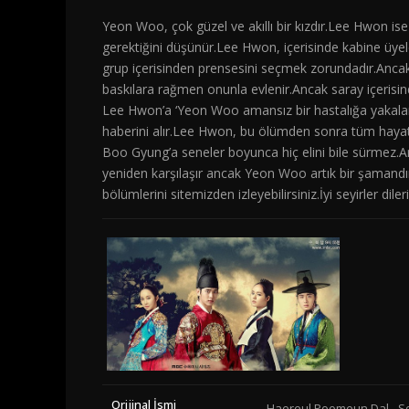
Yeon Woo, çok güzel ve akıllı bir kızdır.Lee Hwon ise 
gerektiğini düşünür.Lee Hwon, içerisinde kabine üyel
grup içerisinden prensesini seçmek zorundadır.Ancak
baskılara rağmen onunla evlenir.Ancak saray içerisi
Lee Hwon’a ‘Yeon Woo amansız bir hastalığa yakalandı
haberini alır.Lee Hwon, bu ölümden sonra tüm hayat 
Boo Gyung’a seneler boyunca hiç elini bile sürmez
yeniden karşılaşır ancak Yeon Woo artık bir şamandır
bölümlerini sitemizden izleyebilirsiniz.İyi seyirler dileri
Orijinal İsmi
Haereul Poomeun Dal - 