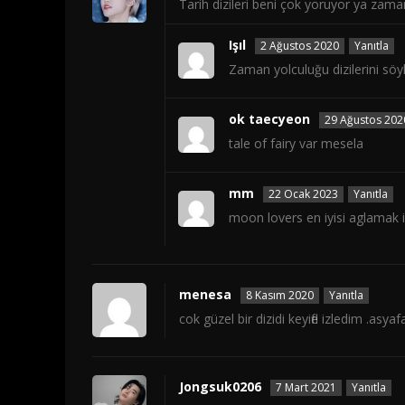
Tarih dizileri beni çok yoruyor ya zaman
Işıl
2 Ağustos 2020
Yanıtla
Zaman yolculuğu dizilerini söyl
ok taecyeon
29 Ağustos 202
tale of fairy var mesela
mm
22 Ocak 2023
Yanıtla
moon lovers en iyisi aglamak 
menesa
8 Kasım 2020
Yanıtla
cok güzel bir dizidi keyifle izledim .asya
Jongsuk0206
7 Mart 2021
Yanıtla