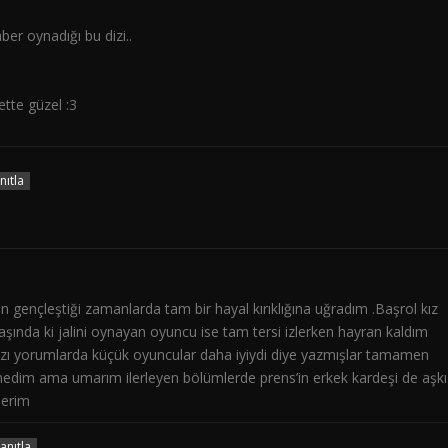
er oynadığı bu dizi..
te güzel :3
nıtla
in gençleştiği zamanlarda tam bir hayal kırıklığına uğradım .Başrol kız
yaşında ki jalini oynayan oyuncu ise tam tersi izlerken hayran kaldım
.Bazı yorumlarda küçük oyuncular daha iyiydi diye yazmışlar tamamen
medim ama umarım ilerleyen bölümlerde prens’in erkek kardeşi de aşkı
lerim
anıtla