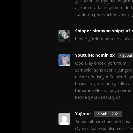
gibi suratı. Makyajdan değil d
aşıktım orada bir gördüm dedim
fondoten parasını ben veri
Shipper olmayan shipçi nfj
bende gördüm ama ne alakası
Youtube: nomin xx
7 Şubat
Ooo 6 ay önceki yorumum. Hiç
zamanlar şans eseri Hyungsik 
nelere dönüşüyor ünlüler 6 ayd
başına koy moduna geldim ada
tamamen Henry Lauyu övme oda
bende ŞPKFSDOKFŞSDF
Yağmur
19 Şubat 2021
Bende bitirdim bunu dizi baya
Oyuncu kadrosu olsun dizi ičeri