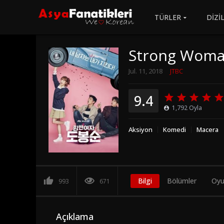
TÜRLER
DİZİ
Strong Woma
Jul. 11, 2018
JTBC
9.4
1,792
Oyla
Aksiyon
Komedi
Macera
Bilgi
Bölümler
Oyu
993
671
Açıklama