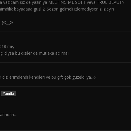
ltına yazıcam siz de yazın ya MELTİNG ME SOFT veya TRUE BEAUTY
ilik bayaaaaa guzl 2. Sezon gelmeli izlemediyseniz izleyin
▽╹ )ʘ‿ʘ
018 miş
çıldıysa bu diziler de mutlaka acilmali
 dizilerimdendi kendileri ve bu çift çok güzeldi ya..♡
Yanıtla
larindan…