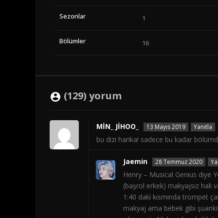
Sezonlar
1
Bölümler
16
(129) yorum
MİN_ JİHOO_
13 Mayıs 2019
Yanıtla
bu dizi harika! sadece bu kadar bölüm
Jaemin
28 Temmuz 2020
Ya
Henry – Musical Genius diye Y
(başrol erkek) makyajsız hali 
1:40 daki kısmında trompet çal
makyaj ama bebek gibi şuanki h