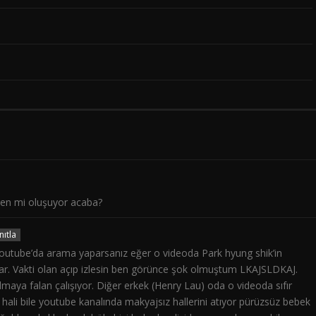
den mi oluşuyor acaba?
nıtla
outube’da arama yaparsanız eğer o videoda Park hyung shik’in
var. Vakti olan açıp izlesin ben görünce şok olmuştum LKAJSLDKAJ.
maya falan çalışıyor. Diğer erkek (Henry Lau) oda o videoda sıfır
ali bile youtube kanalında makyajsız hallerini atıyor pürüzsüz bebek