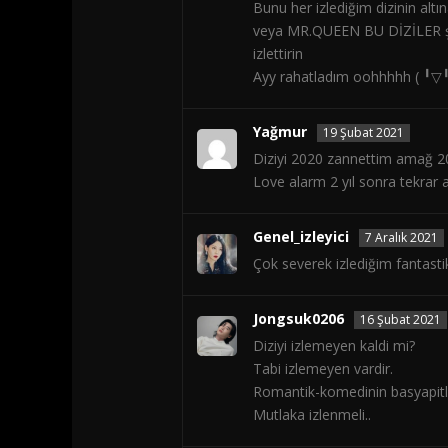
Bunu her izlediğim dizinin a
veya MR.QUEEN BU DİZİLER şimd
izlettirin
Ayy rahatladım oohhhhh ( ╹
Yağmur
19 Şubat 2021
Diziyi 2020 zannettim amağ 2
Love alarm 2 yıl sonra tekrar a
Genel_izleyici
7 Aralık 2021
Çok severek izlediğim fantastik
Jongsuk0206
16 Şubat 2021
Diziyi izlemeyen kaldi mi?
Tabi izlemeyen vardir.
Romantik-komedinin basyapit
Mutlaka izlenmeli..