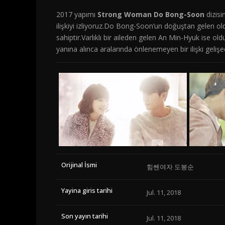
2017 yapımı
Strong Woman Do Bong-Soon
dizisi
ilişkiyi izliyoruz.Do Bong-Soon’un doğuştan gelen olduk
sahiptir.Varlıklı bir aileden gelen An Min-Hyuk ise o
yanına alınca aralarında önlenemeyen bir ilişki gelişec
Orijinal İsmi
힘쎈여자 도봉순
Yayina giris tarihi
Jul. 11, 2018
Son yayın tarihi
Jul. 11, 2018