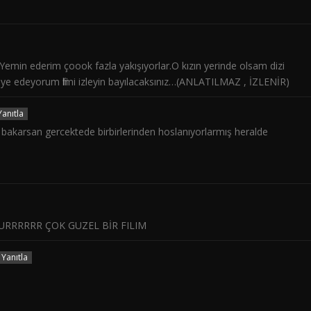
 . Yemin ederim çoook fazla yakışıyorlar.O kızın yerinde olsam dizi
ye edeyorum filmi izleyin bayılacaksınız…(ANLATILMAZ , İZLENİR)
Yanıtla
akarsan gercektede birbirlerinden hoslanıyorlarmış heralde
URRRRRR ÇOK GUZEL BİR FILIM
Yanıtla