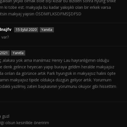
oğaldan ykşklı olmak böle bişi kızlar bu diziden sonra hyung shike
 ki töbe est. makyajla bu kadar yakışıklı olan bir erkek varsa
m gitsin makyaj yapsın ÖSDMFLKSDFMSŞDFSD
dnsjfv
15 Eylül 2020
Yanıtla
 var?
 2021
Yanıtla
 alakası yok ama inanılmaz Henry Lau hayranlığımın olduğu
e denk gelince heyecan yapıp buraya geldim heralde makyajsız
a onları da görünce artık Park hyungsik in makyajsız halini öpte
mın makyajsız tipide oldukça düzgün geliyor artık. Yorumum
klı yazılmış zaten başkasının yorumunu okuyor gibi hissettim
a guzl
ği olsun kesinlikle öneririm