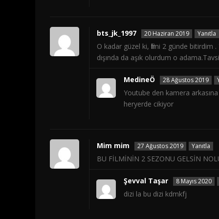
bts_jk_1997
20 Haziran 2019
Yanıtla
O kadar güzel ki, filmi 2 günde bitirdim
dışında da aşık olurdum o adama.Tavsi
MedineÖ
28 Ağustos 2019
Youtube den kamera arkasına b
heryerde cikiyor
Mim mim
27 Ağustos 2019
Yanıtla
BU FİLMİNİN 2 SEZONU GELSİN NOL
Şevval Taşar
8 Mayıs 2020
dizi la bu dizi kdmkfj