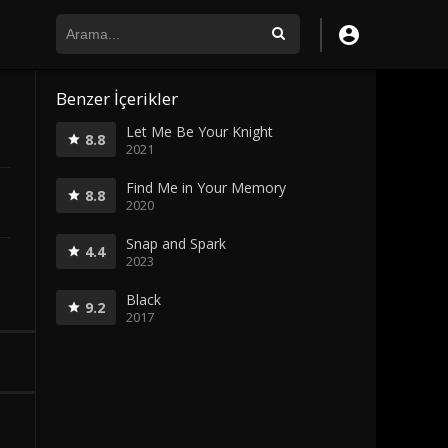
Benzer İçerikler
Let Me Be Your Knight
8.8
2021
Find Me in Your Memory
8.8
2020
Snap and Spark
4.4
2023
Black
9.2
2017