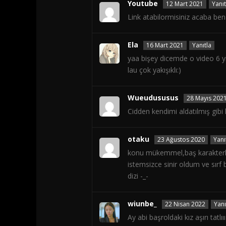
Youtube
12 Mart 2021
Yanıt
Link atabilormisiniz acaba b
Ela
16 Mart 2021
Yanıtla
yaa bişey dicemde o video 6 y
lau çok yakışıklı:)
Wueudususus
28 Mayıs 202
Cidden kendimi aldatılmış gibi
otaku
23 Ağustos 2020
Yanı
konu mükemmel,baş karakterler
istemsizce sinir oldum ve sırf 
dizi -_-
wiunbe_
22 Nisan 2022
Yanı
Ay abi başroldaki kız aşırı tatlıı