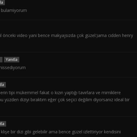
la
en bulamiyorum
ıl önceki video yani bence makyajsızda çok güzel:)ama cidden henry
1
Yanıtla
 hissediyorum
tla
in tipi mükemmel fakat o kızın yaptığı tavırlara ve mimiklere
bu yüzden diziyi bıraktım eğer çok seçici değilim diyorsanız ideal bir
tla
ı klişe bir dizi gibi gelebilir ama bence güzel izlettiriyor kendisini