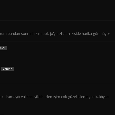
rum bundan sonrada kim bok jo’yu izlicem ikiside harika görünüyor
2021
Yanıtla
 k-dramaydı vallaha iyikide izlemişim çok güzel izlemeyen kaldıysa