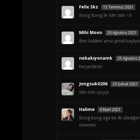
Felix Skz
15 Temmuz 2021
Bong Bong ile Min Min <3
Mihi Moon
20 Ağustos 2021
Ben kaldıım ama şimdi başlıyo
nebakıyonamk
25 Ağustos 
heryerdesın
Jongsuk0206
20 Şubat 2021
Min min sjsjsjs
Halime
6 Mart 2021
Bong bong aga be ilk izlediğim
öneririm