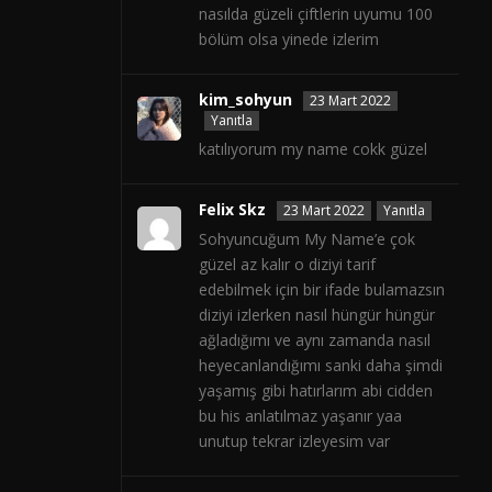
nasılda güzeli çiftlerin uyumu 100
bölüm olsa yinede izlerim
kim_sohyun
23 Mart 2022
Yanıtla
katılıyorum my name cokk güzel
Felix Skz
23 Mart 2022
Yanıtla
Sohyuncuğum My Name’e çok
güzel az kalır o diziyi tarif
edebilmek için bir ifade bulamazsın
diziyi izlerken nasıl hüngür hüngür
ağladığımı ve aynı zamanda nasıl
heyecanlandığımı sanki daha şimdi
yaşamış gibi hatırlarım abi cidden
bu his anlatılmaz yaşanır yaa
unutup tekrar izleyesim var