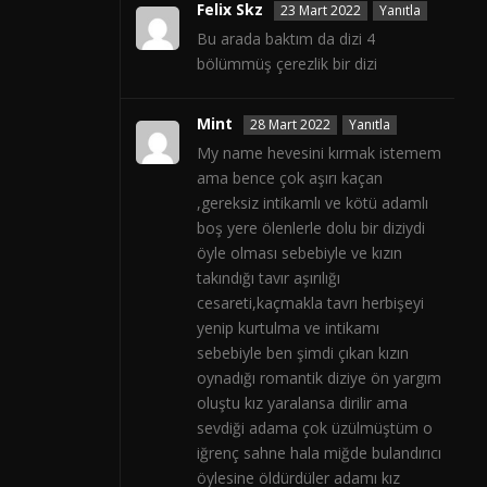
Felix Skz
23 Mart 2022
Yanıtla
Bu arada baktım da dizi 4
bölümmüş çerezlik bir dizi
Mint
28 Mart 2022
Yanıtla
My name hevesini kırmak istemem
ama bence çok aşırı kaçan
,gereksiz intikamlı ve kötü adamlı
boş yere ölenlerle dolu bir diziydi
öyle olması sebebiyle ve kızın
takındığı tavır aşırılığı
cesareti,kaçmakla tavrı herbişeyi
yenip kurtulma ve intikamı
sebebiyle ben şimdi çıkan kızın
oynadığı romantik diziye ön yargım
oluştu kız yaralansa dirilir ama
sevdiği adama çok üzülmüştüm o
iğrenç sahne hala miğde bulandırıcı
öylesine öldürdüler adamı kız