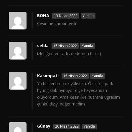
BONA
13 Nisan 2022
Yanıtla
Çeviri ne zaman gelir
selda
15 Nisan 2022
Yanıtla
izlediğim en tatlış dizilerden biri ..:)
Kasımpatı
15 Nisan 2022
Yanıtla
Ya beklentim çok yüksekti. Özellikle park
hyung shik oynuyor diye heyecandan
ölüyordum. Ama kesinlikle hüsrana uğradım
çünkü diziyi beğenmedim.
Günay
20 Nisan 2022
Yanıtla