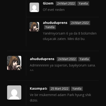
Gizem
24 Mart 2022
Yanıtla
Of evet neden
ahududuprens
24 Mart 2022
Yanıtla
Yanılmıyorsam 6 ya da 8 bölümden
oluşacak zaten. Mini dizi bu.
ahududuprens
24 Mart 2022
Yanıtla
Adminnnnnn ya süpersin, bayılıyorum sana.
^^
Kasımpatı
25 Mart 2022
Yanıtla
Ve bir mükemmel adam Park hyung shik
dizisi.