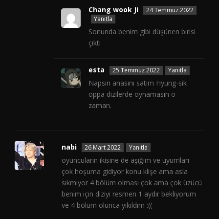
Chang wook Ji
24 Temmuz 2022
Yanıtla
Sonunda benim gibi düşünen birisi
çıktı
esta
25 Temmuz 2022
Yanıtla
Napsın anasını satim Hyung-sik
oppa dizilerde oynamasın o
zaman.
nabi
26 Mart 2022
Yanıtla
oyuncuların ikisine de aşığım ve uyumları
çok hoşuma gidiyor konu klişe ama asla
sıkmıyor 4 bölüm olması çok ama çok üzücü
benim için diziyi resmen 1 aydır bekliyorum
ve 4 bölüm olunca yıkıldım :((