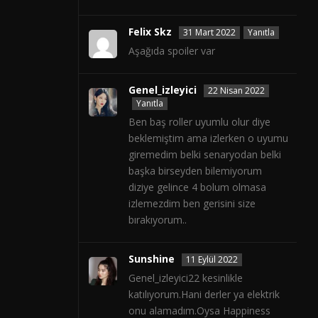
Felix Skz
31 Mart 2022
Yanıtla
Aşağıda spoiler var
Genel_izleyici
22 Nisan 2022
Yanıtla
Ben baş roller uyumlu olur diye
beklemiştim ama izlerken o uyumu
giremedim belki senaryodan belki
başka birseyden bilemiyorum
diziye gelince 4 bolum olmasa
izlemezdim ben gerisini size
bırakıyorum..
Sunshine
11 Eylül 2022
Genel_izleyici22 kesinlikle
katılıyorum.Hani derler ya elektrik
onu alamadım.Oysa Happiness