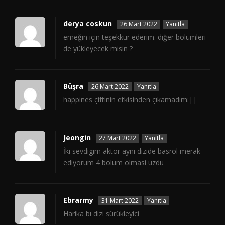
derya coskun
26 Mart 2022
Yanıtla
emeğin için teşekkür ederim. diğer bölümleri
de yükleyecek misin ?
Büşra
26 Mart 2022
Yanıtla
happines çiftinin etkisinden çıkamadım:||
Jeongin
27 Mart 2022
Yanıtla
İki sevdigim aktor ayni dizide basrol merak
ediyorum 4 bolum olmasi uzdu
Ebrarmy
31 Mart 2022
Yanıtla
Harika bı dizi sürükleyici