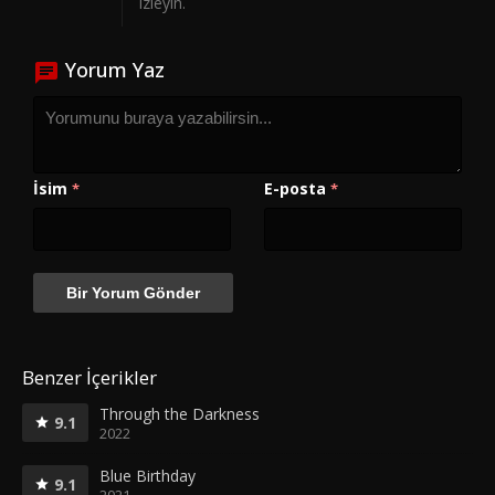
izleyin.
Yorum Yaz
İsim
E-posta
*
*
Benzer İçerikler
Through the Darkness
9.1
2022
Blue Birthday
9.1