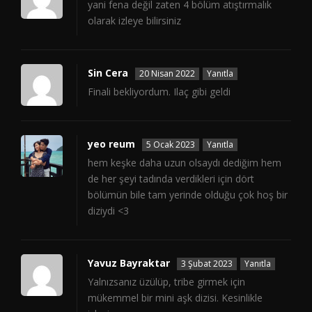
yani fena değil zaten 4 bölüm atıştırmalık
olarak izleye bilirsiniz
Sin Cera
20 Nisan 2022
Yanıtla
Finali bekliyordum. Ilaç gibi geldi
yeo reum
5 Ocak 2023
Yanıtla
hem keşke daha uzun olsaydı dediğim hem
de her şeyi tadında verdikleri için dört
bölümün bile tam yerinde olduğu çok hoş bir
diziydi <3
Yavuz Bayraktar
3 Şubat 2023
Yanıtla
Yalnızsanız üzülüp, tribe girmek için
mükemmel bir mini aşk dizisi. Kesinlikle