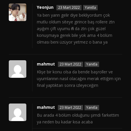
Yeonjun
23 Mart 2022
Yanıtla
Ya ben yarın gelir diye bekliyordum çok
mutlu oldum siteye girince baş rollere ztn
aşığım çift uyumu fln da ztn çok güzel
konuşmaya gerek bile yok ama 4 bölüm
olması beni üzüyor yetmez o bana ya
mahmut
23 Mart 2022
Yanıtla
Klişe bir konu olsa da bende başroller ve
uyumlarının nasıl olacağını merak ettiğim için
final yaptıktan sonra izleyeceğim
mahmut
23 Mart 2022
Yanıtla
Bu arada 4 bölüm olduğunu şimdi farkettim
ya neden bu kadar kısa acaba