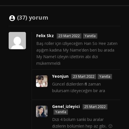
(37) yorum
Felix Skz
23 Mart 2022
Yanıtla
Baş roller için izliyeceğim Han So Hee zaten
aşığım kadına My Name’den beri bu arada
My Name’i izleyin izlettirin abi dizi
mükemmeldi
Yeonjun
23 Mart 2022
Yanıtla
Güncel dizilerden fln zaman
bulursam izleyeceğim bir ara
Genel_izleyici
25 Mart 2022
Yanıtla
Dizi 4 bolum sanki bu aralar
dizilerin bölümleri hep az gibi.. 🙁