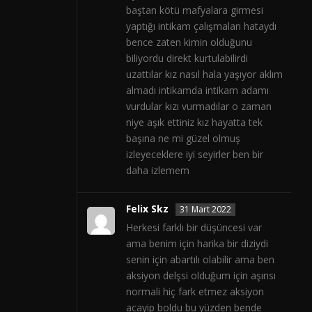
baştan kötü mafyalara girmesi
yaptığı intikam çalışmaları hataydı
bence zaten kimin olduğunu
biliyordu direkt kurtulabilirdi
uzattılar kız nasıl hala yaşıyor aklım
almadı intikamda intikam adamı
vurdular kızı vurmadılar o zaman
niye aşık ettiniz kız hayatta tek
başına ne mi güzel olmuş
izleyeceklere iyi seyirler ben bir
daha izlemem
Felix Skz
31 Mart 2022
Herkesi farklı bir düşüncesi var
ama benim için harika bir diziydi
senin için abartılı olabilir ama ben
aksiyon delşsi olduğum için aşırısı
normali hiç fark etmez aksiyon
acayip boldu bu yüzden bende