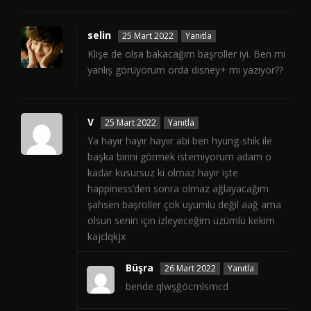
selin
25 Mart 2022
Yanıtla
Klişe de olsa bakacağım başroller iyi. Ben mi
yanlış görüyorum orda disney+ mı yazıyor??
V
25 Mart 2022
Yanıtla
Ya hayır hayır hayıır abi ben hyung-shik ile
başka birini görmek istemiyorum adam o
kadar kusursuz ki olmaz hayır işte
happiness’den sonra olmaz ağlayacağım
şahsen başroller çok uyumlu değil aağ ama
olsun senin için izleyeceğim üzümlü kekim
kajclqkjx
Büşra
26 Mart 2022
Yanıtla
bende qlwşğöcmlsmcd