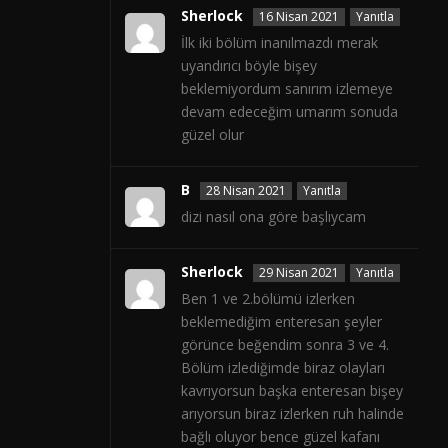
Sherlock
16 Nisan 2021
Yanıtla
İlk iki bölüm inanılmazdı merak
uyandırıcı böyle bişey
beklemiyordum sanırım izlemeye
devam edeceğim umarım sonuda
güzel olur
B
28 Nisan 2021
Yanıtla
dizi nasıl ona göre başlıycam
Sherlock
29 Nisan 2021
Yanıtla
Ben 1 ve 2.bölümü izlerken
beklemediğim enteresan şeyler
görünce beğendim sonra 3 ve 4.
Bölüm izlediğimde biraz olayları
kavrıyorsun başka enteresan bişey
arıyorsun biraz izlerken ruh halinde
bağlı oluyor bence güzel kafanı