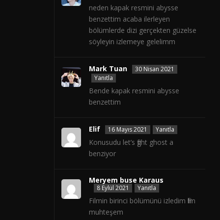
neden kapak resmini abysse
benzettim acaba ilerleyen
bölümlerde dizi gerçekten güzelse
söyleyin izlemeye gelelimm
Mark Tuan
30 Nisan 2021
Yanıtla
Bende kapak resmini abysse
benzettim
Elif
16 Mayıs 2021
Yanıtla
Konusudu let’s fight ghost a
benziyor
Meryem buse Karaus
8 Eylül 2021
Yanıtla
Filmin birinci bölümünü izledim film
muhteşem