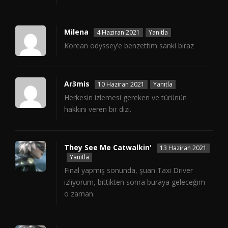
Milena
4 Haziran 2021
Yanıtla
Korean odyssey’e benzettim sanki biraz
Ar3mis
10 Haziran 2021
Yanıtla
Herkesin izlemesi gereken ve türünün
hakkını veren bir dizi.
They See Me Catwalkin'
13 Haziran 2021
Yanıtla
Final yapmış sonunda, şuan Taxi Driver
izliyorum, bittikten sonra buraya geleceğim
o zaman.