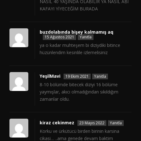
NASIL 40 YAŞINDA OLABİLİR YA NASIL ABİ
KAFAYI YİYECEĞİM BURADA
buzdolabında bişey kalmamış aq
15 Ağustos 2021
Yanıtla
ya o kadar muhteşem bi diziydiki bitince
hüzünlendim kesinlile izlemelisiniz
YeşilMavi
19 Ekim 2021
Yanıtla
8-10 bölümde bitecek diziyi 16 bölüme
yaymışlar, akıcı olmadığından sıkıldığım
zamanlar oldu.
kiraz cekinmez
23 Mayıs 2022
Yanıtla
Korku ve ürkütücü birden birinin karsina
cikasi… ..ama genede devam baktim