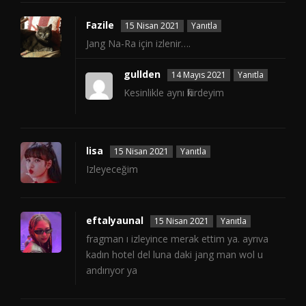
Fazile
15 Nisan 2021
Yanıtla
Jang Na-Ra için izlenir….
gullden
14 Mayıs 2021
Yanıtla
Kesinlikle aynı fikirdeyim
lisa
15 Nisan 2021
Yanıtla
Izleyeceğim
eftalyaunal
15 Nisan 2021
Yanıtla
fragman ı izleyince merak ettim ya. ayrıva
kadın hotel del luna daki jang man wol u
andırıyor ya