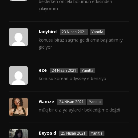
beklerken önceki bölümün etkisinden
çıkıyorum
ladybird
23 Nisan 2021
Yanıtla
konusu biraz saçma geldi ama başladım iyi
gidiyor
ece
24 Nisan 2021
Yanıtla
konusu korean odyssey e benziyo
Gamze
24 Nisan 2021
Yanıtla
müq bir dizi ya aylardır beklediğime değdi
Beyza d
25 Nisan 2021
Yanıtla