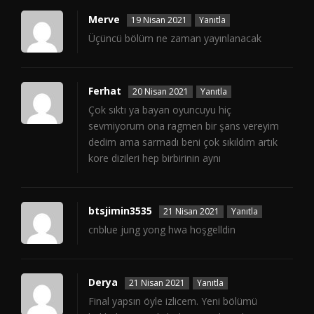
Merve
19 Nisan 2021
Yanıtla
Üçüncü bölüm ne zaman yayınlanacak
Ferhat
20 Nisan 2021
Yanıtla
Çok sıktı ya bayan oyuncuyu hiç
sevmiyorum ona ragmen bir şans vereyim
dedim ama sarmadı beni çok sıkıldım artık
kore dizileri hep birbirinin aynı
btsjimin3535
21 Nisan 2021
Yanıtla
cnblue jung yong hwa hoşgelldin
Derya
21 Nisan 2021
Yanıtla
Final yapsın öyle izlicem. Yeni bölümü