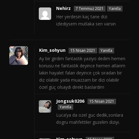
Nehirz
7 Temmuz 2021
Yanıtla
Her yerdesin kaç tane dizi
izlediysem mutlaka sen varsın
Kim_sohyun
15 Nisan 2021
Yanıtla
Ay bir girdim fantastik yaziyo dedim hemen
konusu ne fantastik deyince hemen atlarım
lakin hayalet falan deyince çok sıradan bir
diz olabilir yada muazzam bir dizi olabilir
özel güç olsaydı direkt baslardim
Jongsuk0206
15 Nisan 2021
Yanıtla
Luca’ya da ozel guc dedik,sonlara
dogru mahfettiler guzelim diziyi.