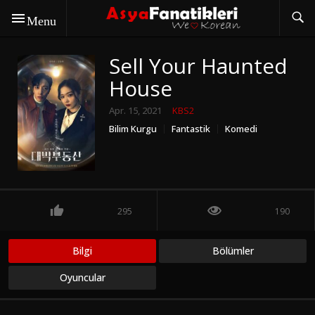
Menu
Sell Your Haunted
House
Apr. 15, 2021
KBS2
Bilim Kurgu
Fantastik
Komedi
295
190
Bilgi
Bölümler
Oyuncular