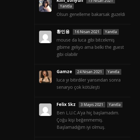
Kim_sohyun
15 Nisan 2021
Yanıtla
Olsun genelleme bakarsak guzeldi
황민용
16 Nisan 2021
Yanıtla
mouse da luca gibi bitcekmiş
gibime geliyo ama belki the guest
gibi olabilir
Gamze
24 Nisan 2021
Yanıtla
luca yı bitirdiler yarısından sonra
senaryo çok kötüleşti
Felix Skz
3 Mayıs 2021
Yanıtla
Ben L.U.C.A’ya hiç başlamadım.
Çoğu kişi beğenmemiş.
Başlamadığım iyi olmuş.