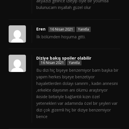
altyazızı gelince izleyip öyle bir youmda
bulunucam inşallah güzel olur
Eren
16 Nisan 2021
Yanıtla
İlk bölümden hoşuma gitti.
Diziye bakış spoiler olabilir
16 Nisan 2021
Yanıtla
Bu dizi hiç bişeye benzemiyor bam başka bir
yapım herkes bişeye benzetiyor
hayaletlerden dolayı sanırım , kadın annesini
,erkekte dayısının ani ölümü araştırıyor
ikiside birbiriyle bağlantılı kızın özel
yetenekleri var adamında özel bir şeyleri var
dizi çok gizemli hiç bir diziye benzemiyor
bence