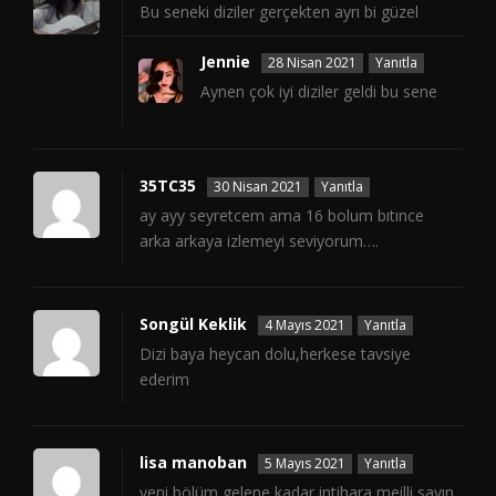
Bu seneki diziler gerçekten ayrı bi güzel
Jennie
28 Nisan 2021
Yanıtla
Aynen çok iyi diziler geldi bu sene
35TC35
30 Nisan 2021
Yanıtla
ay ayy seyretcem ama 16 bolum bıtınce
arka arkaya izlemeyi seviyorum….
Songül Keklik
4 Mayıs 2021
Yanıtla
Dizi baya heycan dolu,herkese tavsiye
ederim
lisa manoban
5 Mayıs 2021
Yanıtla
yeni bölüm gelene kadar intihara meilli sayın