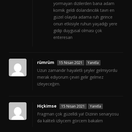
yormayan dizilerden bana adam
komik geldi dolandırıcılık tavrı en
güzel olayda adama ruh girince
onun etkisiyle ruhun yaşadığı yere
gidip duygusal olması çok
enteresan
rümrüm
15 Nisan 2021
Yanıtla
Uzun zamandır hayaletli şeyler gelmiyordu
merak ediyorum çeviri gelir gelmez
izleyeceğim.
Hiçkimse
15 Nisan 2021
Yanıtla
Fragman çok güzelldi ya! Dizinin senaryosu
da kaliteli izliycem görcem bakalım