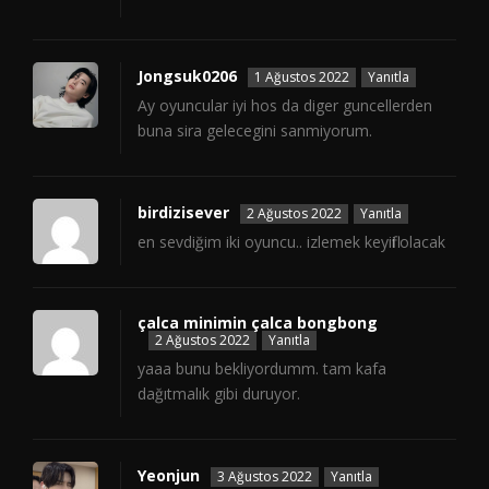
Jongsuk0206
1 Ağustos 2022
Yanıtla
Ay oyuncular iyi hos da diger guncellerden
buna sira gelecegini sanmiyorum.
birdizisever
2 Ağustos 2022
Yanıtla
en sevdiğim iki oyuncu.. izlemek keyifli olacak
çalca minimin çalca bongbong
2 Ağustos 2022
Yanıtla
yaaa bunu bekliyordumm. tam kafa
dağıtmalık gibi duruyor.
Yeonjun
3 Ağustos 2022
Yanıtla