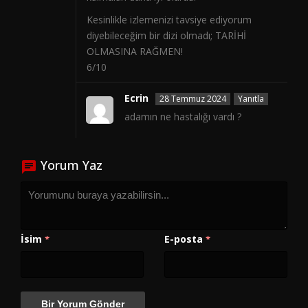
Kesinlikle izlemenizi tavsiye ediyorum
diyebileceğim bir dizi olmadı; TARİHİ
OLMASINA RAĞMEN!
6/10
Ecrin
28 Temmuz 2024
Yanıtla
adamın ne hastalığı vardı ?
Yorum Yaz
İsim
E-posta
*
*