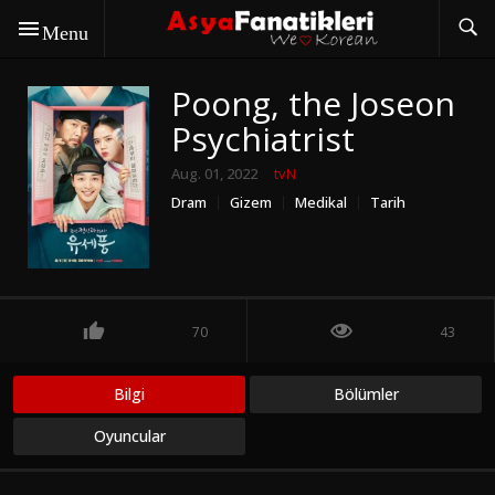
Menu
Poong, the Joseon
Psychiatrist
Aug. 01, 2022
tvN
Dram
Gizem
Medikal
Tarih
70
43
Bilgi
Bölümler
Oyuncular