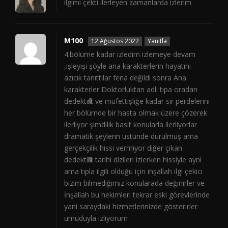
ilgimi çekti ilerleyen zamanlarda izlerim
M100
12 Ağustos 2022
Yanıtla
4.bölüme kadar izledim izlemeye devam
,işleyişi şöyle ana karakterlerin hayatını
azıcık tanıttılar fena değildi sonra Ana
karakterler Doktorluktan adli tıpa oradan
dedektiflik ve müfettişliğe kadar sır perdelerini
her bölümde bir hasta olmak üzere çözerek
ilerliyor şimdilik basit konularla ilerliyorlar
dramatik şeylerin üstünde durulmuş ama
gerçekçilik hissi vermiyor diğer çıkan
dedektiflik tarihi dizileri izlerken hissiyle ayni
ama tıpla ilgili olduğu için inşallah ilgi çekici
bizim bilmediğimiz konularada değinirler ve
İnşallah bu hekimleri tekrar eski görevlerinde
yani saraydaki hizmetlerinizde gösterirler
umuduyla izliyorum