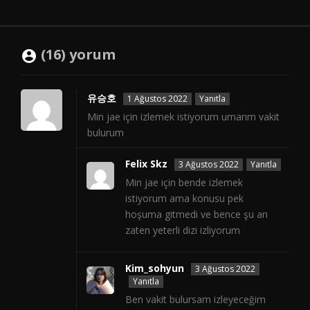
(16) yorum
유승호
1 Ağustos 2022
Yanıtla
Min jae için izlemek istiyorum umarım vakit
bulurum
Felix Skz
3 Ağustos 2022
Yanıtla
Min jae için bende izlemek
istiyorum ama konusu pek
hoşuma gitmedi ve bence şu an
zaten yeterli dizi izliyorum
Kim_sohyun
3 Ağustos 2022
Yanıtla
Ben vakit bulursam izleyeceğim