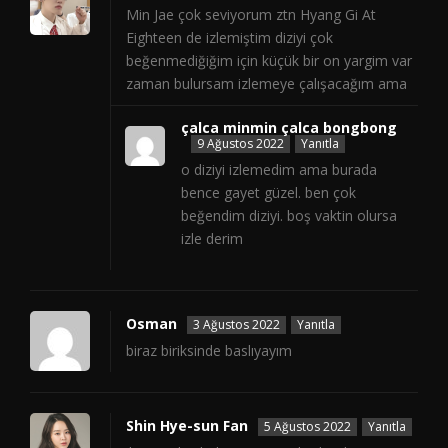
Min Jae çok seviyorum ztn Hyang Gi At
Eighteen de izlemiştim diziyi çok
beğenmediğiğim için küçük bir on yargim var
zaman bulursam izlemeye çalışacağım ama
çalca minmin çalca bongbong
9 Ağustos 2022
Yanıtla
o diziyi izlemedim ama burada
bence gayet güzel. ben çok
beğendim diziyi. boş vaktin olursa
izle derim
Osman
3 Ağustos 2022
Yanıtla
biraz biriksinde baslıyayım
Shin Hye-sun Fan
5 Ağustos 2022
Yanıtla