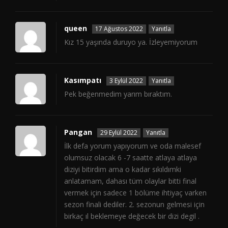
queen
17 Ağustos 2022
Yanıtla
Kız 15 yaşında duruyo ya. İzleyemiyorum
Kasımpatı
3 Eylül 2022
Yanıtla
Pek beğenmedim yarım bıraktım.
Pangan
29 Eylül 2022
Yanıtla
İlk defa yorum yapıyorum ve oda malesef
olumsuz olacak 6 -7 saatte atlaya atlaya
diziyi bitirdim ama o kadar sıkıldımki
anlatamam, dahası tüm olaylar bitti final
vermek için sadece 1 bölüme ihtiyaç varken
sezon finali dediler. 2. sezonun gelmesi için
birkaç ıl beklemeye değecek bir dizi degil .