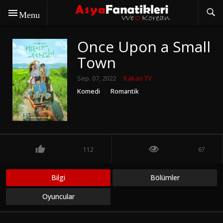
Menu
Once Upon a Small
Town
Sep. 07, 2022
Kakao TV
Komedi
Romantik
112
67
Bilgi
Bölümler
Oyuncular