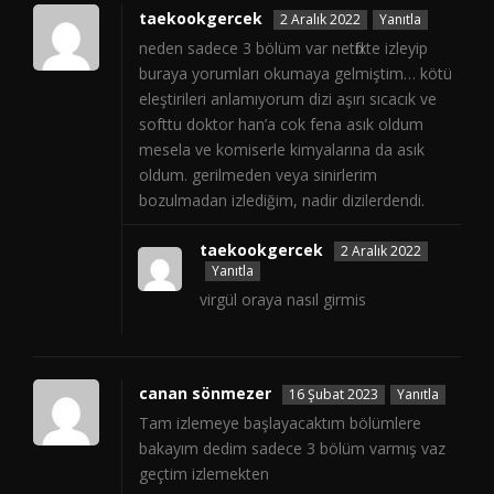
taekookgercek
2 Aralık 2022
Yanıtla
neden sadece 3 bölüm var netflixte izleyip
buraya yorumları okumaya gelmiştim… kötü
eleştirileri anlamıyorum dizi aşırı sıcacık ve
softtu doktor han’a cok fena asık oldum
mesela ve komiserle kimyalarına da asık
oldum. gerilmeden veya sinirlerim
bozulmadan izlediğim, nadir dizilerdendi.
taekookgercek
2 Aralık 2022
Yanıtla
virgül oraya nasıl girmis
canan sönmezer
16 Şubat 2023
Yanıtla
Tam izlemeye başlayacaktım bölümlere
bakayım dedim sadece 3 bölüm varmış vaz
geçtim izlemekten