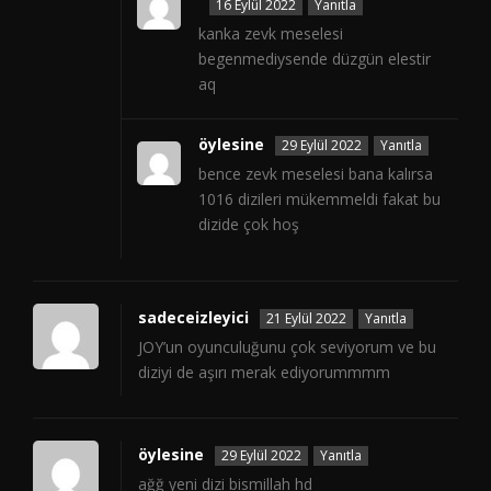
16 Eylül 2022
Yanıtla
kanka zevk meselesi
begenmediysende düzgün elestir
aq
öylesine
29 Eylül 2022
Yanıtla
bence zevk meselesi bana kalırsa
1016 dizileri mükemmeldi fakat bu
dizide çok hoş
sadeceizleyici
21 Eylül 2022
Yanıtla
JOY’un oyunculuğunu çok seviyorum ve bu
diziyi de aşırı merak ediyorummmm
öylesine
29 Eylül 2022
Yanıtla
ağğ yeni dizi bismillah hd