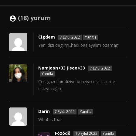
(18) yorum
Cigdem
7 Eylül 2022
Yanıtla
Yeni dizi degilmi..hadi baslayalim ozaman
Namjoon<33 Jisoo<33
7 Eylül 2022
Yanıtla
Çok güzel bir diziye benziyo dizi listeme
ekleyeceğim.
Darin
7 Eylül 2022
Yanıtla
What is that
Fözödö
10 Eylül 2022
Yanıtla