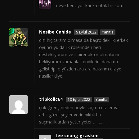
neye benziyor kanka ufak bir soru
Nesibe Cahide
9 Eylül 2022
Yanıtla
dizi hiç tarzım olmasa da başroldeki iki erkek
oyuncuyu da ilk rollerinden beri
destekliyorum ve ii birer aktör olmalarını
bekliyorum zamanla kendilerini daha da
geliştirip. o yüzden ara ara bakarım diziye
nasıllar diye.
tripkolic64
10 Eylül 2022
Yanıtla
çok iğrenç neden böyle saçma diziler var
artık güzel şeyler verin bıktık bu
saçmalıklardan yeter yeter ………….
lee seung gi askim