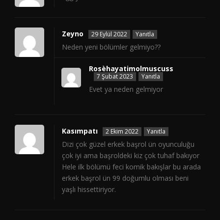
Zeyno
29 Eylül 2022
Yanıtla
Neden yeni bölümler gelmiyo??
Rosèhayatimolmuscuss
7 Şubat 2023
Yanıtla
Evet ya neden gelmiyor
Kasımpatı
2 Ekim 2022
Yanıtla
Dizi çok güzel erkek başrol ün oyunculuğu
çok iyi ama başroldeki kiz çok tuhaf bakıyor
Hele ilk bölümü feci komik bakışlar bu arada
erkek başrol ün 99 doğumlu olması beni
yaşlı hissettiriyor.