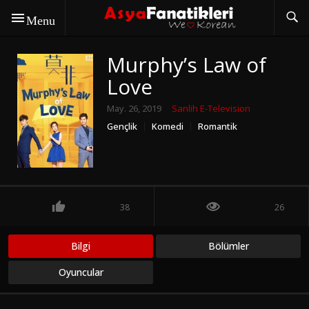
Menu
Murphy’s Law of
Love
May. 26, 2019
Sanlih E-Television
Gençlik
Komedi
Romantik
Tayvan Dizileri
38
26
Bilgi
Bölümler
Oyuncular