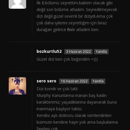
İlk 8.bölümü seyrettim.baktım olacak gibi
değil son bölüme atladım. Seyredilmeyecek
dizi değil.güzel sevimli bir diziydi.Ama çok
çok daha iyilerini seyrettiğim için biraz
durağan gelince finale atladım ben.
bozkurtlu52
3 Haziran 2022
Yanıtla
Güzel dizi ben çok beğendim =)))
sero sero
16 Haziran 2022
Yanıtla
Dizi komik ve çok tatlı.
Murphy Kanunlarına inanan baş kadın
karakterimiz; yaşadıklarına dayanarak buna
inanmaya başlıyor tabisi.
Kendisi aşk doktoru olarak isimlendirilen
kızımızın kendine hayrı yok ama başkalarına
faydası çok.