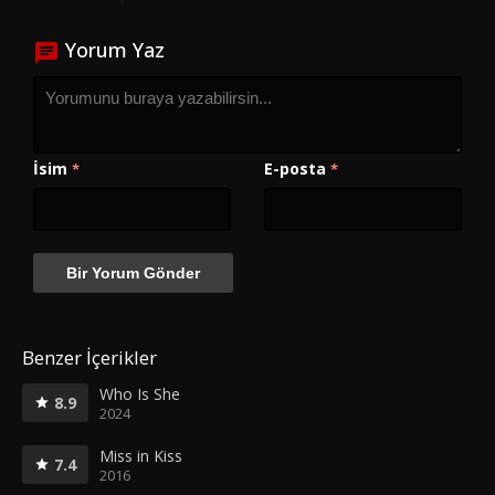
Yorum Yaz
İsim
E-posta
*
*
Benzer İçerikler
Who Is She
8.9
2024
Miss in Kiss
7.4
2016