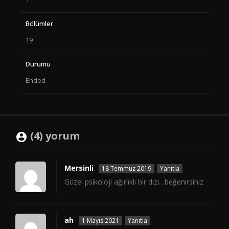
Bölümler
19
Durumu
Ended
(4) yorum
Mersinli
18 Temmuz 2019
Yanıtla
Güzel psikoloji ağırlıklı bir dizi…beğenirsiniz
ah
1 Mayıs 2021
Yanıtla