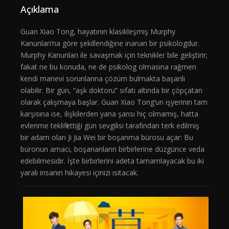
Açıklama
Guan Xiao Tong, hayatının klasikleşmiş Murphy
Kanunları’na göre şekillendiğine inanan bir psikologdur.
Murphy Kanunları ile savaşmak için teknikler bile geliştirir;
fakat ne bu konuda, ne de psikolog olmasına rağmen
kendi manevi sorunlarına çözüm bulmakta başarılı
olabilir. Bir gün, “aşk doktoru” sıfatı altında bir çöpçatan
olarak çalışmaya başlar. Guan Xiao Tong’un işyerinin tam
karşısına ise, ilişkilerden yana şansı hiç olmamış, hatta
evlenme teklifi ettiği gün sevgilisi tarafından terk edilmiş
bir adam olan Ji Jia Wei bir boşanma bürosu açar: Bu
büronun amacı, boşananların birbirlerine düzgünce veda
edebilmesidir. İşte birbirlerini adeta tamamlayacak bu iki
yaralı insanın hikayesi içinizi ısıtacak.