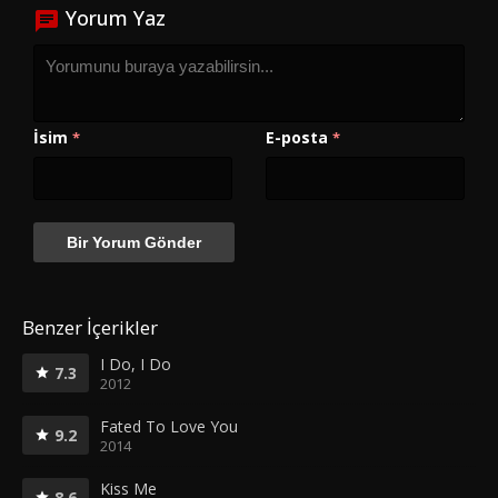
Yorum Yaz
İsim
E-posta
*
*
Benzer İçerikler
I Do, I Do
7.3
2012
Fated To Love You
9.2
2014
Kiss Me
8.6