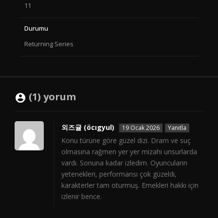
11
Durumu
Returning Series
(1) yorum
외즈귤 (öcıgyul)
19 Ocak 2026
Yanıtla
Konu türüne göre güzel dizi. Dram ve suç
olmasına rağmen yer yer mizahi unsurlarda
vardı. Sonuna kadar izledim. Oyuncuların
yetenekleri, performansı çok güzeldi,
karakterler tam oturmuş. Emekleri hakkı için
izlenir bence.