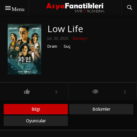
Menu
Low Life
Jul. 20, 2025
Disney+
Dram
Suç
5
2
Bilgi
Bölümler
Oyuncular