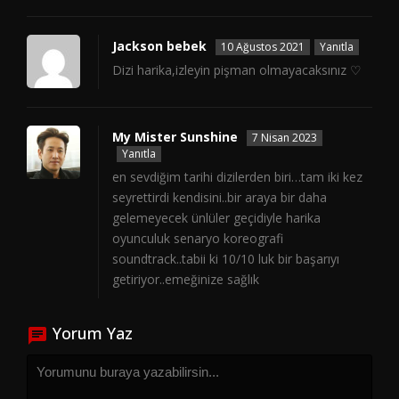
Jackson bebek
10 Ağustos 2021
Yanıtla
Dizi harika,izleyin pişman olmayacaksınız ♡
My Mister Sunshine
7 Nisan 2023
Yanıtla
en sevdiğim tarihi dizilerden biri…tam iki kez
seyrettirdi kendisini..bir araya bir daha
gelemeyecek ünlüler geçidiyle harika
oyunculuk senaryo koreografi
soundtrack..tabii ki 10/10 luk bir başarıyı
getiriyor..emeğinize sağlık
Yorum Yaz