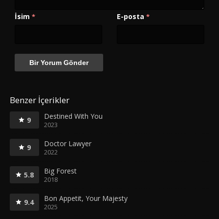
İsim
E-posta
*
*
Benzer İçerikler
Destined With You
9
2023
Doctor Lawyer
9
2022
Big Forest
5.8
2018
Bon Appetit, Your Majesty
9.4
2025