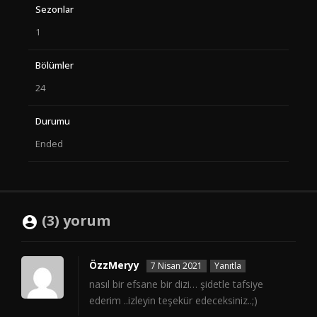
Sezonlar
1
Bölümler
24
Durumu
Ended
(3) yorum
ÖzzMeryy
7 Nisan 2021
Yanıtla
nasıl bir efsane bir dizi… şidetle tafsiye
ederim ..izleyin teşekür edeceksiniz..;)