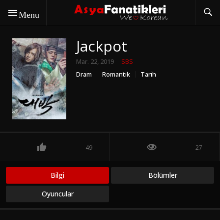
Menu
Jackpot
Mar. 22, 2019
SBS
Dram
Romantik
Tarih
49
27
Bilgi
Bölümler
Oyuncular