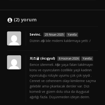
(2) yorum
Sevinc.
25 Nisan 2025
Yanıtla
Dizinin afişi bile midemi kaldırmaya yetti :/
외즈귤 (öcıgyul)
8 Haziran 2026
Yanıtla
Bence izlenmeli. Afişe yaşa falan takılmayın
konu ve oyuncuların özellikle yaşlı kadının
oyunculuğu rolüyle uyumu çok çok iyiydi .
Cennet ve cehennem olayı kimilerine saçma
gelebilir ama çıkarılacak dersler var. Dizi
komedi ve gizem dolu olsa da duygusal
ağırlığı fazla. Düşünmeden izleyin derim.