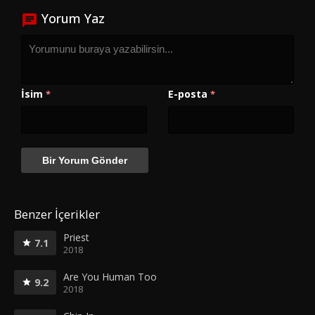
Yorum Yaz
İsim
E-posta
*
*
Benzer İçerikler
Priest
7.1
2018
Are You Human Too
9.2
2018