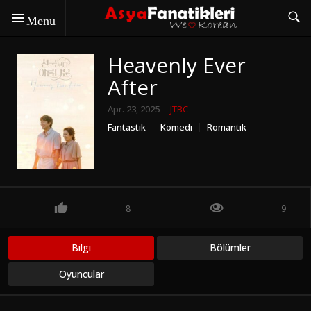
Menu
Heavenly Ever
After
Apr. 23, 2025
JTBC
Fantastik
Komedi
Romantik
8
9
Bilgi
Bölümler
Oyuncular