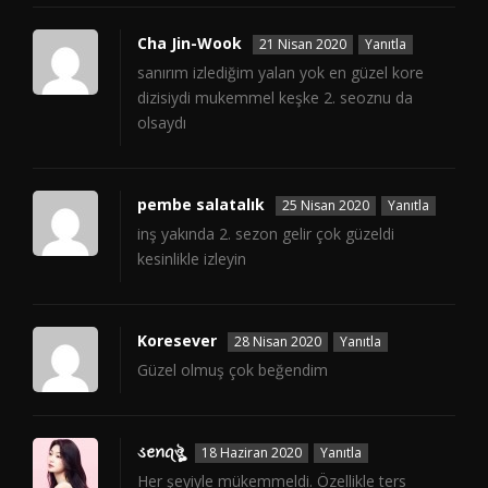
Cha Jin-Wook
21 Nisan 2020
Yanıtla
sanırım izlediğim yalan yok en güzel kore
dizisiydi mukemmel keşke 2. seoznu da
olsaydı
pembe salatalık
25 Nisan 2020
Yanıtla
inş yakında 2. sezon gelir çok güzeldi
kesinlikle izleyin
Koresever
28 Nisan 2020
Yanıtla
Güzel olmuş çok beğendim
ડꫀꪀꪖঔৣ
18 Haziran 2020
Yanıtla
Her şeyiyle mükemmeldi. Özellikle ters