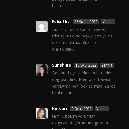
bakmalılar..
Felix Skz
28 Şubat 2022
Yanıtla
Bu diziyi bolca spoiler yiyerek
izlemiştim ama bayağı çok yine de
dizi hatırlarımda güzel bir dizi
olarak kaldı…
Sunshine
10 Eylül 2022
Yanıtla
Ben bu diziyi izlerken anlamadım
doğrusu.Biraz Memorist havası
vardı.Ama beni pek sarmadı.Yarida
bırakmıştım
Korean
2 Ocak 2023
Yanıtla
tam 1. bölüm yorumları
okuycaktım yorumunu gördüm