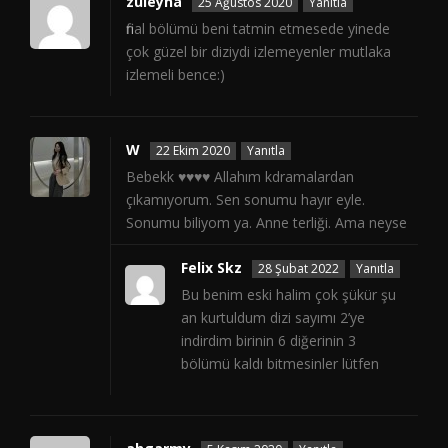
züleyha
25 Ağustos 2020
Yanıtla
final bölümü beni tatmin etmesede yinede
çok güzel bir diziydi izlemeyenler mutlaka
izlemeli bence:)
W
22 Ekim 2020
Yanıtla
Bebekk ♥️♥️♥️♥️ Allahım kdramalardan
çıkamıyorum. Sen sonumu hayır eyle.
Sonumu biliyom ya. Anne terliği. Ama neyse
Felix Skz
28 Şubat 2022
Yanıtla
Bu benim eski halim çok şükür şu
an kurtuldum dizi sayımı 2’ye
indirdim birinin 6 diğerinin 3
bölümü kaldı bitmesinler lütfen