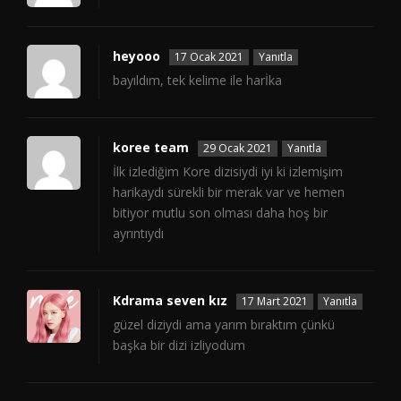
heyooo
17 Ocak 2021
Yanıtla
bayıldım, tek kelime ile harİka
koree team
29 Ocak 2021
Yanıtla
İlk izlediğim Kore dizisiydi iyi ki izlemişim
harikaydı sürekli bir merak var ve hemen
bitiyor mutlu son olması daha hoş bir
ayrıntıydı
Kdrama seven kız
17 Mart 2021
Yanıtla
güzel diziydi ama yarım bıraktım çünkü
başka bir dizi izliyodum