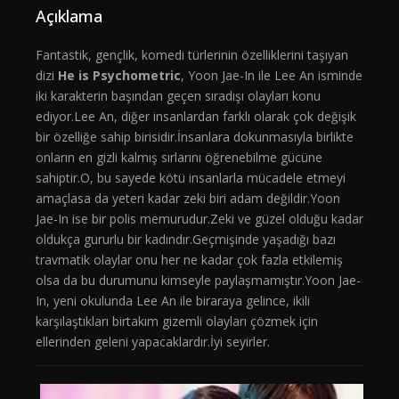
Açıklama
Fantastik, gençlik, komedi türlerinin özelliklerini taşıyan
dizi
He is Psychometric
, Yoon Jae-In ile Lee An isminde
iki karakterin başından geçen sıradışı olayları konu
ediyor.Lee An, diğer insanlardan farklı olarak çok değişik
bir özelliğe sahip birisidir.İnsanlara dokunmasıyla birlikte
onların en gizli kalmış sırlarını öğrenebilme gücüne
sahiptir.O, bu sayede kötü insanlarla mücadele etmeyi
amaçlasa da yeteri kadar zeki biri adam değildir.Yoon
Jae-In ise bir polis memurudur.Zeki ve güzel olduğu kadar
oldukça gururlu bir kadındır.Geçmişinde yaşadığı bazı
travmatik olaylar onu her ne kadar çok fazla etkilemiş
olsa da bu durumunu kimseyle paylaşmamıştır.Yoon Jae-
In, yeni okulunda Lee An ile biraraya gelince, ikili
karşılaştıkları birtakım gizemli olayları çözmek için
ellerinden geleni yapacaklardır.İyi seyirler.