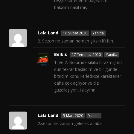
teşşekkür ederim başlıyalım
bakalım nasıl mış
Lala Land
16 Şubat 2020
Yanıtla
2. Sezon ne zaman hemen çıksın lütfen.
Belkıs
17 Temmuz 2020
Yanıtla
1. Ve 2. Bölümde sıkılıp bırakmıştım
dün tekrar başladım ve bir günde
bitirdim konu ilerledikçe karekterler
daha çok açılıyor ve dizi
güzelleşiyor . İzleyiinn
Lala Land
5 Mart 2020
Yanıtla
2.sezon ne zaman gelecek acaba