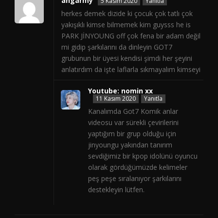
ahgarmy
5 Kasım 2020
Yanıtla
herkes demek dizide ki çocuk çok tatlı çok
yakışıklı kimse bilmemek kim guysss he is
PARK JİNYOUNG off çok fena bir adam değil
mi gidip şarkılarını da dinleyin GOT7
grubunun bir üyesi kendisi şimdi her şeyini
anlatırdım da işte laflarla sıkmayalım kimseyi
Youtube: nomin xx
11 Kasım 2020
Yanıtla
Kanalımda Got7 Komik anlar
videosu var sürekli çevirilerini
yaptığım bir grup olduğu için
jinyoungu yakından tanırım
sevdiğimiz bir kpop idolünü oyuncu
olarak gördüğümüzde kelimeler
peş peşe sıralanıyor şarkılarını
destekleyin lütfen.