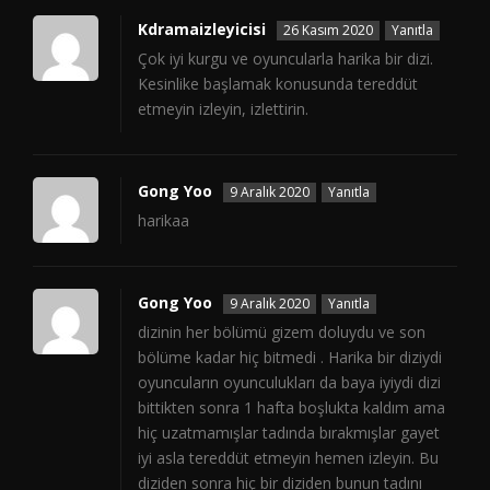
Kdramaizleyicisi
26 Kasım 2020
Yanıtla
Çok iyi kurgu ve oyuncularla harika bir dizi.
Kesinlike başlamak konusunda tereddüt
etmeyin izleyin, izlettirin.
Gong Yoo
9 Aralık 2020
Yanıtla
harikaa
Gong Yoo
9 Aralık 2020
Yanıtla
dizinin her bölümü gizem doluydu ve son
bölüme kadar hiç bitmedi . Harika bir diziydi
oyuncuların oyunculukları da baya iyiydi dizi
bittikten sonra 1 hafta boşlukta kaldım ama
hiç uzatmamışlar tadında bırakmışlar gayet
iyi asla tereddüt etmeyin hemen izleyin. Bu
diziden sonra hiç bir diziden bunun tadını