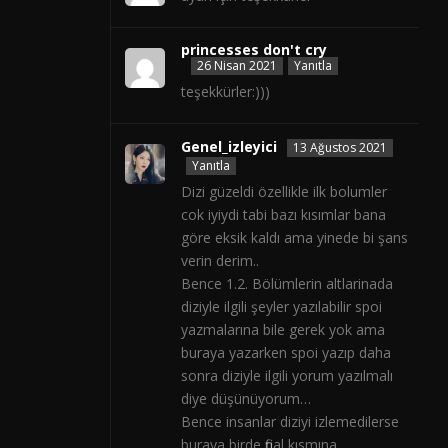
princesses don't cry
26 Nisan 2021
Yanıtla
teşekkürler:)))
Genel_izleyici
13 Ağustos 2021
Yanıtla
Dizi güzeldi özellikle ilk bolumler
cok iyiydi tabi bazı kısımlar bana
göre eksik kaldı ama yinede bi şans
verin derim..
Bence 1.2. Bölümlerin altlarinada
diziyle ilgili şeyler yazılabilir spoi
yazmalarına bile gerek yok ama
buraya yazarken spoi yazıp daha
sonra diziyle ilgili yorum yazılmalı
diye düşünüyorum…
Bence insanlar diziyi izlemedilerse
buraya birde final kısmına