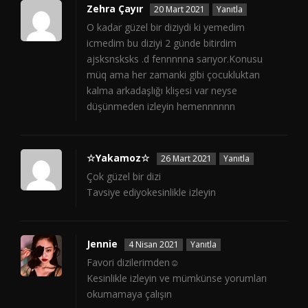
Zehra Çayır
20 Mart 2021
Yanıtla
O kadar güzel bir diziydi ki yemedim
icmedim bu diziyi 2 günde bitirdim
ajsksnsksks .d fennnnna sarıyor.Konusu
müq ama her zamanki gibi çocukluktan
kalma arkadaşlığı klişesi var neyse
düşünmeden izleyin hemennnnnn
☆Yakamoz☆
26 Mart 2021
Yanıtla
Çok güzel bir dizi
Tavsiye ediyokesinlikle izleyin
Jennie
4 Nisan 2021
Yanıtla
Favori dizilerimden☺
Kesinlikle izleyin ve mümkünse yorumları
okumamaya çalışın