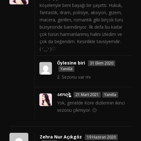
köşeleriyle beni bayağı bir şaşırttı. Hukuk,
fantastik, dram, polisiye, aksiyon, gizem,
macera, gerilim, romantik gibi birçok türü
bünyesinde barındırıyor. İlk defa bu kadar
çok türün harmanlanmış halini izledim ve
çok da beğendim. Kesinlikle tavsiyemdir.
( ◜‿◝ )♡
Öylesine biri
31 Ekim 2020
Yanıtla
2. Sezonu var mı
ડꫀꪀꪖঔৣ
21 Mart 2021
Yanıtla
Yok, genelde Kore dizilerinin ikinci
sezonu çıkmıyor. 🙂
Zehra Nur Açıkgöz
19 Haziran 2020