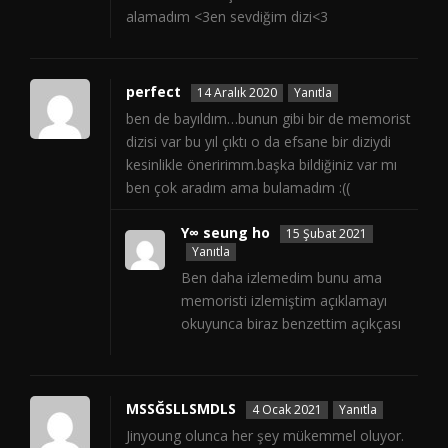
alamadım <3en sevdiğim dizi<3
perfect
14 Aralık 2020
Yanıtla
ben de bayıldım…bunun gibi bir de memorist
dizisi var bu yıl çıktı o da efsane bir diziydi
kesinlikle öneririmm.başka bildiğiniz var mı
ben çok aradım ama bulamadım :((
Y∞ seung ho
15 Şubat 2021
Yanıtla
Ben daha izlemedim bunu ama
memoristi izlemiştim açıklamayı
okuyunca biraz benzettim açıkçası
MSSĞSLLSMDLS
4 Ocak 2021
Yanıtla
Jinyoung olunca her şey mükemmel oluyor.