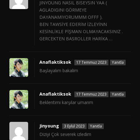
JINYOUNG NASIL BISEYSIN YAA (
AGLADIGINI GÖRMEYE
DAYANAMIYORUMMM OFFF ).
BEN TAWSİYE EDERİM İZLEYİNN
KESİNLİKLE PİŞMAN OLMAYACAKSINIZ .
GERCEKTEN BASROLLER HARİKA …
Anaflaktiksok
17 Temmuz 2023
Yanıtla
Başlayalım bakalim
Anaflaktiksok
17 Temmuz 2023
Yanıtla
Beklentimi karşılar umarım
Jinyoung
3 Eylül 2023
Yanıtla
Diziyi Çok severek izledim