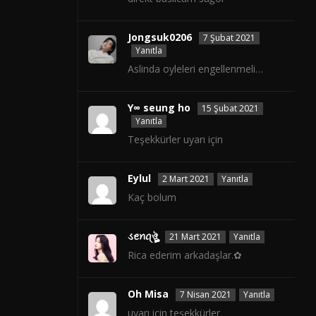
Jongsuk0206
7 Şubat 2021
Yanıtla
Aslinda oyleleri engellenmeli…
Y∞ seung ho
15 Şubat 2021
Yanıtla
Teşekkürler uyarı için
Eylul
2 Mart 2021
Yanıtla
Kaç bolum
ડꫀꪀꪖঔৣ
21 Mart 2021
Yanıtla
Rica ederim arkadaşlar.✿
Oh Misa
7 Nisan 2021
Yanıtla
uyarı için teşekkürler