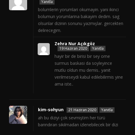
Yanıtla
bolumlerin yorumlari okumayin. yani ikinci
bolumun yorumlarina bakayim dedim. sag
olsunlar dizinin sonunu yazmışlar. gercekten
delirecegim.
Zehra Nur Açıkgöz
19 Haziran 2020
Yanıtla
hayir bir de birisi bir sey ome
surmus baskasi da soyleyince
mutlu oldun mu demis.. yanit
verilmeseydi kabul edilebilirmis yine
ama iste..
kim-sohyun
21 Haziran 2020
Yanıtla
ah bu diziyi çok sevmiştim her türü
barındıran sıkılmadan izlenebilecek bir dizi