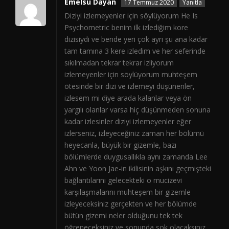
Emelsu Dayan
17 Temmuz 2020
Yanıtla
Diziyi izlemeyenler için söylüyorum He Is
Psychometric benim ilk izlediğim kore
dizisiydi ve bende yeri çok ayrı şu ana kadar
tam tamına 3 kere izledim ve her seferinde
sıkılmadan tekrar tekrar izliyorum
izlemeyenler için söylüyorum muhteşem
ötesinde bir dizi ve izlemeyi düşünenler,
izlesem mi diye arada kalanlar veya ön
yargılı olanlar varsa hiç düşünmeden sonuna
kadar izlesinler diziyi izlemeyenler eğer
izlerseniz, izleyeceğiniz zaman her bölümü
heyecanla, büyük bir gizemle, bazı
bölümlerde duygusallıkla aynı zamanda Lee
Ahn ve Yoon Jae-in ikilisinin aşkını geçmişteki
bağlantılarını gelecekteki o mucizevi
karşılaşmalarını muhteşem bir gizemle
izleyeceksiniz gerçekten ve her bölümde
bütün gizemi neler olduğunu tek tek
öğreneceksiniz ve sonunda şok olacaksınız