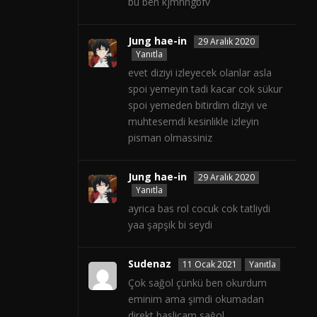
bu ben kjmhngbfv
Jung hae-in
29 Aralık 2020
Yanıtla
evet diziyi izleyecek olanlar asla
spoi yemeyin tadi kacar cok sükur
spoi yemeden bitirdim diziyi ve
muhtesemdi kesinlikle izleyin
pisman olmassiniz
Jung hae-in
29 Aralık 2020
Yanıtla
ayrica bas rol cocuk cok tatliydi
yaa şapşik bi seydi
Sudenaz
11 Ocak 2021
Yanıtla
Çok sağol çünkü ben okurdum
eminim ama şimdi okumadan
direkt baslicam sağol