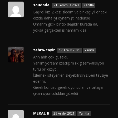
saudade
21 Temmuz 2021
Yanıtla
Başrol kızı 2 kez izledim ve bir kaç yıl önceki
dizide daha iyi oynamıştı nedense
Umarım gıcık bir tip değildir burada da,
yoksa gerçekten ısınamam kıza
zehra-cayir
17 Aralık 2021
Yanıtla
Ahh ahh çok güzeldi.
Yanılmıyorsam izlediğim ilk gizem-aksiyon
türlü bir diziydi.
İzlemek isteyenler izleyebilirsiniz.Ben tavsiye
ederim.
Gerek konusu,gerek oyuncuları ve ortaya
çıkan oyunculukları güzeldi
MERAL B
29 Aralık 2021
Yanıtla