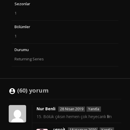
Sezonlar
1
Bölümler
1
Durumu
Returning Series
(60) yorum
Nur Benli
28 Nisan 2019
Yanıtla
15. Bölük çıksın hemen çok heyecanlı film
ડꫀꪀꪖঔৣ
18 Haziran 2020
Yanıtla