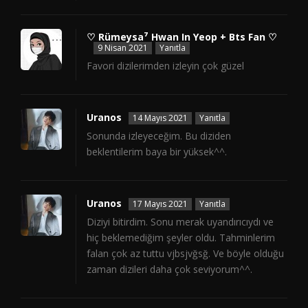
♡ Rümeysa⁷ Hwan In Yeop + Bts Fan ♡
9 Nisan 2021
Yanıtla
Favori dizilerimden izleyin çok güzel
Uranos
14 Mayıs 2021
Yanıtla
Sonunda izleyeceğim. Bu diziden
beklentilerim baya bir yüksek^^.
Uranos
17 Mayıs 2021
Yanıtla
Diziyi bitirdim. Sonu merak uyandırıcıydı ve
hiç beklemediğim şeyler oldu. Tahminlerim
falan çok az tuttu vjbsjvğsğ. Ve böyle olduğu
zaman dizileri daha çok seviyorum^^.