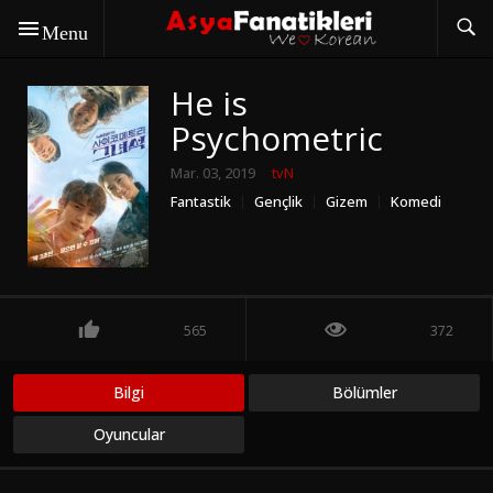
Menu
He is
Psychometric
Mar. 03, 2019
tvN
Fantastik
Gençlik
Gizem
Komedi
Romantik
565
372
Bilgi
Bölümler
Oyuncular