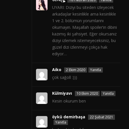
UYARI: Diziyi bu siteden izleyecek
arkadaşlar kesinlikle ama kesinlikle
1 ve 2. bölümün yorumlarını
okumayın. Maşallah spoiler’ın dibini
kazımış iki şahsiyet. Eğer okursanız
diziyi izlemek istemeyeceksiniz, bu
güzel dizi izlenmeyi çokça hak
ediyor…
Aiko
2 Ekim 2020
Yanıtla
çok sağoll :)))
Külmiyavı
10 Ekim 2020
Yanıtla
Kesin okurum ben
öykü demirbaşa
22 Şubat 2021
Yanıtla