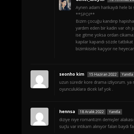
Aynen adam harikaydı hele bi 
**SPOI**
Bizim çocuğu kandırıp hapisha
yardım eden bir kadin var oh 
ise gitme yoksa ordan cikamazs
kapılar kapandı sözde tatbik
bizimkiside kaçıyor ne heyecanl
seonho kim
15 Haziran 2022
Yanıtla
uzun süredir kore drama izliyorum. ya 
oyunculuklara dicek laf yok .
hennsa
18 Aralık 2022
Yanıtla
diziye niye romantizm demışler alakası yo
suçlu var intikam alınıyor falan baydı fa