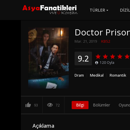
TÜRLER
DİZİ
Doctor Priso
Mar. 21, 2019
KBS2
9.2
120
Oyla
Dram
Medikal
Romantik
Bilgi
Bölümler
Oyunc
93
72
Açıklama