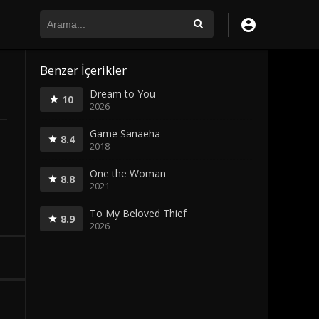
Benzer İçerikler
Dream to You
10
2026
Game Sanaeha
8.4
2018
One the Woman
8.8
2021
To My Beloved Thief
8.9
2026