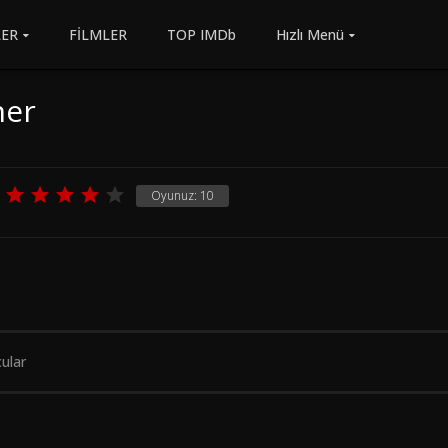
LER
FİLMLER
TOP IMDb
Hızlı Menü
ner
Oyunuz:
10
ular