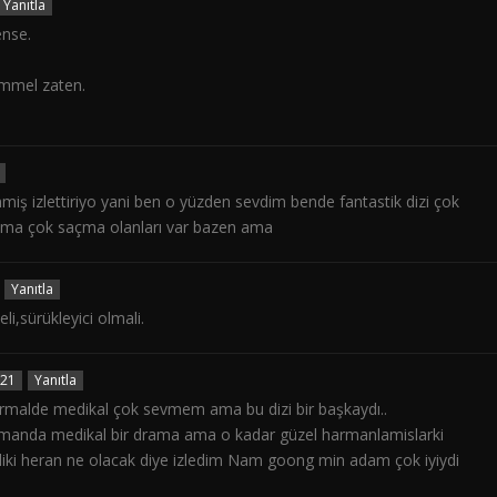
Yanıtla
nse.
mmel zaten.
enmiş izlettiriyo yani ben o yüzden sevdim bende fantastik dizi çok
ama çok saçma olanları var bazen ama
Yanıtla
eli,sürükleyici olmali.
021
Yanıtla
normalde medikal çok sevmem ama bu dizi bir başkaydı..
manda medikal bir drama ama o kadar güzel harmanlamislarki
iki heran ne olacak diye izledim Nam goong min adam çok iyiydi