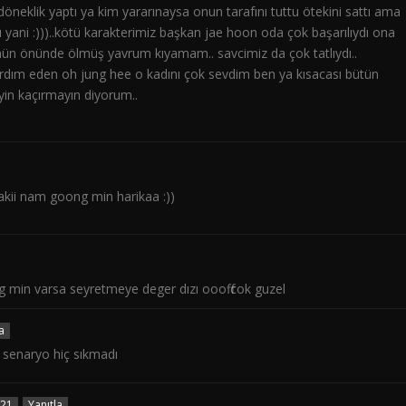
eklik yaptı ya kim yararınaysa onun tarafını tuttu ötekini sattı ama
ani :)))..kötü karakterimiz başkan jae hoon oda çok başarılıydı ona
ün önünde ölmüş yavrum kıyamam.. savcimiz da çok tatlıydı..
rdım eden oh jung hee o kadını çok sevdim ben ya kısacası bütün
eyin kaçırmayın diyorum..
akii nam goong min harikaa :))
 min varsa seyretmeye deger dızı oooff cok guzel
a
e senaryo hiç sıkmadı
021
Yanıtla