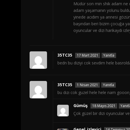
Müdür son min shik adam ne dön
adam yaşamanın yolunu buldu y
yinede acıdım ya annesi gözün
başından beri bizim çocuğa ya
oyuncular ve dizi harikaydı izl
35TC35
17 Mart 2021
Yanıtla
bedn bu diziyi cok sevdim hele basrold
35TC35
1 Nisan 2021
Yanıtla
bu dızı cok guzel hele hele nam gooong
Gümüş
18 Mayıs 2021
Yanıtl
Çok güzel bir dizi oyuncular v
Genel_izleyici
16 Temmuz 2