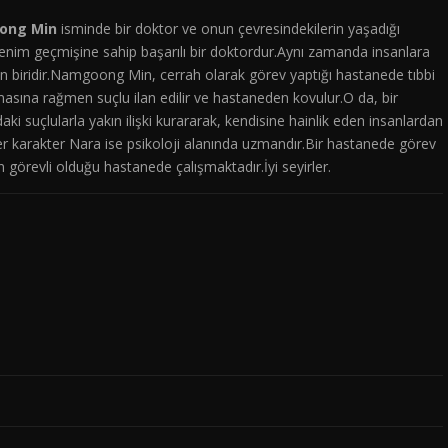
ong Min
isminde bir doktor ve onun çevresindekilerin yaşadığı
enim geçmişine sahip başarılı bir doktordur.Aynı zamanda insanlara
an biridir.Namgoong Min, cerrah olarak görev yaptığı hastanede tıbbi
masına rağmen suçlu ilan edilir ve hastaneden kovulur.O da, bir
ki suçlularla yakın ilişki kurararak, kendisine hainlik eden insanlardan
er karakter Nara ise psikoloji alanında uzmandır.Bir hastanede görev
örevli olduğu hastanede çalışmaktadır.İyi seyirler.