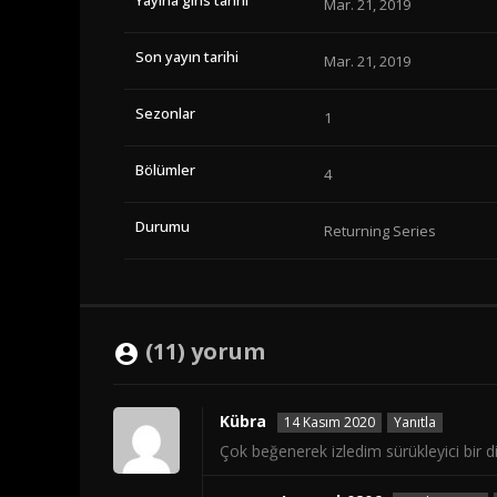
Mar. 21, 2019
Son yayın tarihi
Mar. 21, 2019
Sezonlar
1
Bölümler
4
Durumu
Returning Series
(11) yorum
Kübra
14 Kasım 2020
Yanıtla
Çok beğenerek izledim sürükleyici bir 