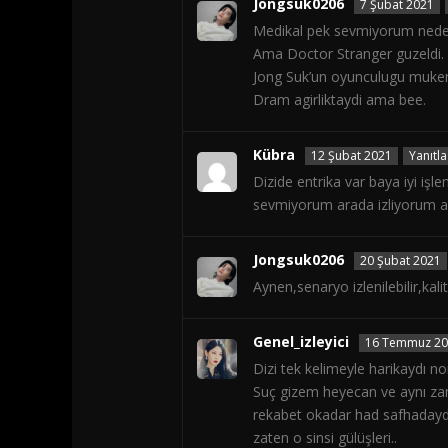
Jongsuk0206
7 Şubat 2021
Medikal pek sevmiyorum nede
Ama Doctor Stranger guzeldi.
Jong Suk’un oyunculugu muke
Dram agirliktaydi ama bee.
Kübra
12 Şubat 2021
Yanıtla
Dizide entrika var baya iyi işl
sevmiyorum arada izliyorum 
Jongsuk0206
20 Şubat 2021
Aynen,senaryo izlenilebilir,kalit
Genel_izleyici
16 Temmuz 2
Dizi tek kelimeyle harikaydı 
Suç gizem heyecan ve aynı za
rekabet okadar had safhadayd
zaten o sinsi gülüşleri..