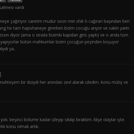
sahnesi vardı
neye çağiriyor sanirim mudür seon min shik ti cağiran başından beri
jung he tam hapishaneye girerken bizim cocuğu arıyor ve sakin yarin
sin diyor (ama o sirada bizimki kapidan giris yaptı) ve o anda tüm
at yapıyorlar bütün mahkumlar bizim çocuğun peşinden koşuyor
ıydı ya..
muhteşem bir diziydi her anından zevl alarak izledim. konu mütiş ve
k. beşinci bölume kadar izleyıp sıkılıp bıraktım. klişe olaylar işte.
rklı konu olmalı artık.