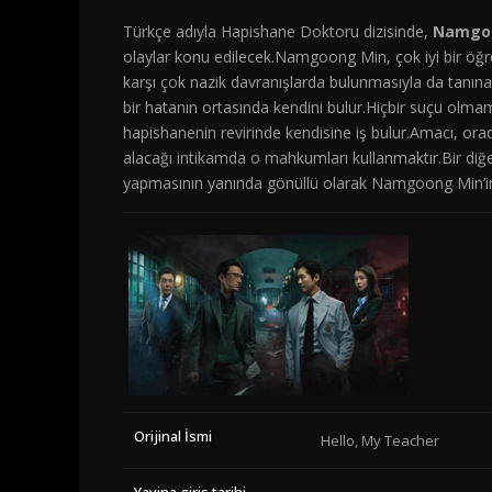
Türkçe adıyla Hapishane Doktoru dizisinde,
Namgo
olaylar konu edilecek.Namgoong Min, çok iyi bir öğr
karşı çok nazik davranışlarda bulunmasıyla da tanın
bir hatanın ortasında kendini bulur.Hiçbir suçu olma
hapishanenin revirinde kendisine iş bulur.Amacı, orada
alacağı intikamda o mahkumları kullanmaktır.Bir diğ
yapmasının yanında gönüllü olarak Namgoong Min’in g
Orijinal İsmi
Hello, My Teacher
Yayina giris tarihi