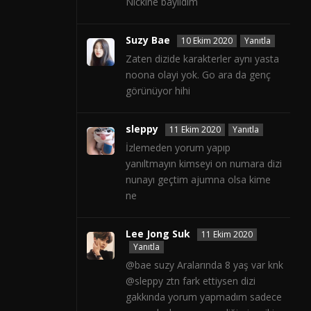
Nickine bayıldım
Suzy Bae
10 Ekim 2020
Yanıtla
Zaten dizide karakterler aynı yasta
noona olayi yok. Go ara da genç
görünüyor hihi
sleppy
11 Ekim 2020
Yanıtla
İzlemeden yorum yapıp
yanıltmayın kimseyi on numara dizi
nunayı geçtim ajumna olsa kime
ne
Lee Jong Suk
11 Ekim 2020
Yanıtla
@bae suzy Aralarında 8 yaş var knk
@sleppy ztn fark ettiysen dizi
gakkında yorum yapmadım sadece