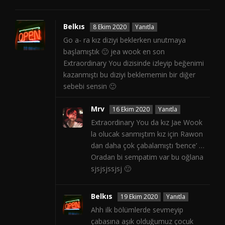
Belkıs
8 Ekim 2020
Yanıtla
Go a- ra kız diziyi beklerken unutmaya
başlamıştık 🙂 jea wook en son
Extraordinary You dizisinde izleyip beğenimi
kazanmıştı bu diziyi beklememin bir diğer
sebebi sensin 🙂
Mrv
16 Ekim 2020
Yanıtla
Extraordinary You da kız Jae Wook
la olucak sanmıştım kız için Rawon
dan daha çok çabalamıştı ‘bence’ …
Oradan bi sempatim var bu oğlana
sjsjsjssjsj 🙂
Belkıs
19 Ekim 2020
Yanıtla
Ahh ilk bölümlerde sevmeyip
çabasına aşık olduğumuz çocuk