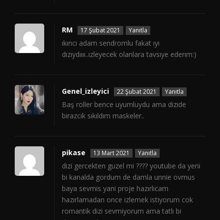
RM
17 Şubat 2021
Yanıtla
ıkıncı adam sendromlu fakat ıyı
dızıydıııı..ızleyecek olanlara tavsıye ederım:)
Genel_izleyici
22 Şubat 2021
Yanıtla
Baş roller bence uyumluydu ama dizide
birazcık sıkıldım maskeler..
pikase
13 Mart 2021
Yanıtla
dizi gercekten guzel mi ???? youtube da yeni
bi kanalda gordum de damla unnie ovmus
baya sevmis yani proje hazırlıcam
hazırlamadan once izlemek istiyorum cok
romantik dizi sevmiyorum ama tatlı bi