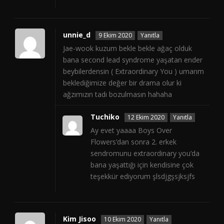
unnie_d
9 Ekim 2020
Yanıtla
Jae-wook kuzum bekle bekle ağaç olduk
bana second lead syndrome yaşatan ender
beybilerdensin ( Extraordinary You ) umarım
beklediğimize değer bir drama olur ki
ağzımızın tadı bozulmasın hahaha
Tuchiko
12 Ekim 2020
Yanıtla
Ay evet yaaaa Boys Over
Flowers’dan sonra 2. erkek
sendromunu extraordinary you’da
bana yaşattığı için kendisine çok
teşekkür ediyorum şlsdjgşsjksjfs
Kim Jisoo
10 Ekim 2020
Yanıtla