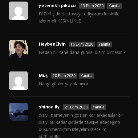
yetenekli pikaçu
13 Ekim 2020
Yanıtla
DİZİYİ şiddetle tavsiye ediyorum kesinlile
izlenmeli KESİNLİKLE
HeybenElvin
16 Ekim 2020
Yanıtla
Neden bir tane daha güncel dizim olmasın ki
Müş
20 Ekim 2020
Yanıtla
Hangi günler yayınlanıyor
shinoa ily
21 Ekim 2020
Yanıtla
diziyi izlemeyenin gözleri kör arkadaşlar bir
diziyi bu kadar şiddetle tavsiye edeceğimi
düşünmemiştim izleyelim izletelim
sufhjhadksj