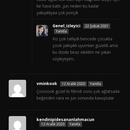
bir hava kattı ,jun neden bu kadar
yakışıklıyaa çok ponçik
Genel_izleyici
22 Şubat 2021
Yanıtla
Kız çok tatlıydı bencede çocukta
çook yakışıklı uyumları güzeldi ama
bu dizide biraz sıkıldım ne yalan
söyleyeyim..
vminkook
12 Aralık 2020
Yanıtla
Çoooook güzel bi filimdi sonu çok ağlatsada
beğendim rara ve jun sonunda kavuştular
kendinipidesananlahmacun
12 Aralık 2020
Yanıtla