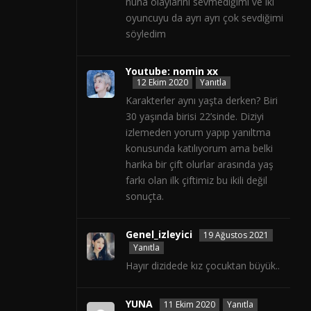
nuna olaylarını sevmediğimi ve iki
oyuncuyu da ayrı ayrı çok sevdiğimi
söyledim
Youtube: nomin xx
12 Ekim 2020
Yanıtla
Karakterler aynı yaşta derken? Biri
30 yaşında birisi 22’sinde. Diziyi
izlemeden yorum yapıp yanıltma
konusunda katılıyorum ama belki
harika bir çift olurlar arasında yaş
farkı olan ilk çiftimiz bu ikili değil
sonuçta.
Genel_izleyici
19 Ağustos 2021
Yanıtla
Hayır dizidede kız çocuktan büyük..
YUNA
11 Ekim 2020
Yanıtla