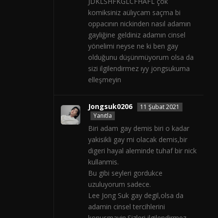
JDKLSHFKGLCFHAFL çok
komiksiniz aülıycam saçma bi
oppacının nickinden nasıl adamın
gayliğine geldiniz adamın cinsel
yönelimi neyse ne ki ben gay
olduğunu düşünmüyorum olsa da
sizi ilgilendirmez ıyy jongsukuma
elleşmeyin
Jongsuk0206
11 Şubat 2021
Yanıtla
Biri adam gay demis biri o kadar
yakisikli gay mi olacak demis,bir
digeri hayal aleminde tuhaf bir nick
kullanmis.
Bu gibi seyleri gordukce
uzuluyorum sadece.
Lee Jong Suk gay degil,olsa da
adamin cinsel tercihlerini
konusmayin.Sizleri ilgilendirmez.