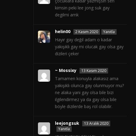
çocuklara kadar yazmışsın sen
kimsin peki lee jong suk gay
degilmi amk
helin00
2 Kasım 2020
Yanıtla
Hayır gay değil adam o kadar
yakışıklı gay mi olucak gay olsa gay
dizileri çeker
~ Mossixy
13 Kasım 2020
Tamamen konuyla alakasız ama
yakışıklı olunca gay olunmuyor mu?
ne alaka yani gay olsa bile bizi
ilgilendirmez ya da gay olsa bile
böyle dizilerde baş rol olabilir.
leejongsuk
13 Aralık 2020
Yanıtla