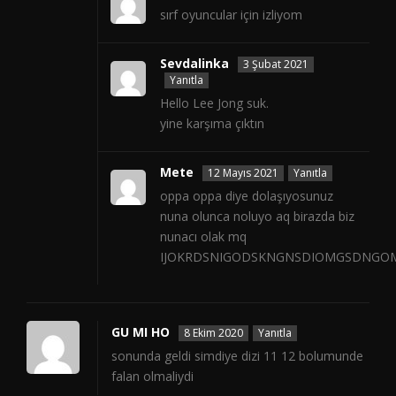
sırf oyuncular için izliyom
Sevdalinka
3 Şubat 2021
Yanıtla
Hello Lee Jong suk.
yine karşıma çıktın
Mete
12 Mayıs 2021
Yanıtla
oppa oppa diye dolaşıyosunuz
nuna olunca noluyo aq birazda biz
nunacı olak mq
IJOKRDSNIGODSKNGNSDIOMGSDNGO
GU MI HO
8 Ekim 2020
Yanıtla
sonunda geldi simdiye dizi 11 12 bolumunde
falan olmaliydi