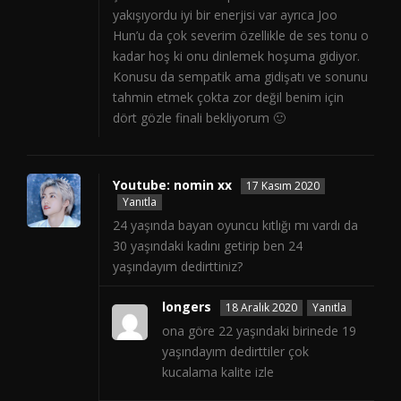
yakışıyordu iyi bir enerjisi var ayrıca Joo
Hun’u da çok severim özellikle de ses tonu o
kadar hoş ki onu dinlemek hoşuma gidiyor.
Konusu da sempatik ama gidişatı ve sonunu
tahmin etmek çokta zor değil benim için
dört gözle finali bekliyorum 🙂
Youtube: nomin xx
17 Kasım 2020
Yanıtla
24 yaşında bayan oyuncu kıtlığı mı vardı da
30 yaşındaki kadını getirip ben 24
yaşındayım dedirttiniz?
longers
18 Aralık 2020
Yanıtla
ona göre 22 yaşındaki birinede 19
yaşındayım dedirttiler çok
kucalama kalite izle