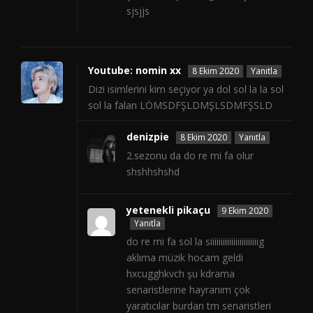
sjsjjs
Youtube: nomin xx
8 Ekim 2020
Yanıtla
Dizi isimlerini kim seçiyor ya dol sol la la sol
sol la falan LÖMSDFŞLDMŞLSDMFŞSLD
denizpie
8 Ekim 2020
Yanıtla
2.sezonu da do re mi fa olur
shshhshshd
yetenekli pikaçu
9 Ekim 2020
Yanıtla
do re mi fa sol la siiiiiiiiiiiiiiiiiiiiiiig
aklıma müzik hocam geldi
hxcugghkvch şu kdrama
senaristlerine hayranım çok
yaratıcılar burdan tm senaristleri