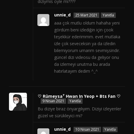
diziymis oyle mi????
unnie_d
25 Mart 2021
Yanıtla
aaa çok mutlu oldum hahaha yeni
gördüm beni izlediğin için çook
teşekkür ederimmm. evet mutlaka
izle çok seveceksin ya da izledin
bilemiyorum umarım sevmişsindir.
güncel dizi videosu da geliyor onu
da izlemeyi unutma bu arada
hatırlatayım dedim ^_^
♡ Rümeysa⁷ Hwan In Yeop + Bts Fan ♡
9 Nisan 2021
Yanıtla
Bu diziye biraz önyargılıyım. Diziyi izleyenler
güzel ve sürükleyici mi?
unnie_d
10 Nisan 2021
Yanıtla