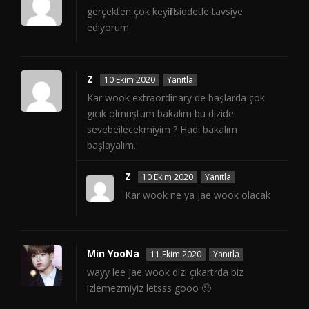
gerçekten çok keyifli siddetle tavsiye
ediyorum
Z
10 Ekim 2020
Yanıtla
Kar wook extraordinary de başlarda çok
gıcık olmuştum bakalım bu dizide
sevebeilecekmiyim ? Hadi bakalım
başlayalım..
Z
10 Ekim 2020
Yanıtla
Kar wook ne ya jae wook olacak
Min YooNa
11 Ekim 2020
Yanıtla
wayy lee jae wook dizi çıkartrda biz
izlemezmiyiz letsss gooo 🙂