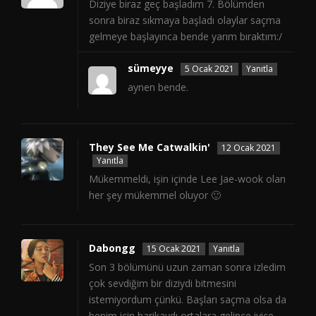
Diziye biraz geç başladım 7. Bölümden
sonra biraz sıkmaya başladı olaylar saçma
gelmeye başlayınca bende yarım bıraktım:/
sümeyye
5 Ocak 2021
Yanıtla
aynen bende.
They See Me Catwalkin'
12 Ocak 2021
Yanıtla
Mükemmeldi, işin içinde Lee Jae-wook olan
her şey mükemmel oluyor 🙂
Dabongg
15 Ocak 2021
Yanıtla
Son 3 bölümünü uzun zaman sonra izledim
çok sevdiğim bir diziydi bitmesini
istemiyordum çünkü. Başları saçma olsa da
benim için harikaydı ortalara gelince iyice