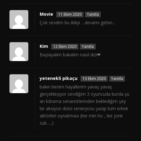
Movie
11 Ekim 2020
Yanıtla
Çok sevdim bu ikiliyi …devamı gelsin…
Kim
12 Ekim 2020
Yanıtla
Başlayalım bakalım nasıl dizi❤
yetenekli pikaçu
13 Ekim 2020
Yanıtla
bakın benim hayallerim yavaş yavaş
gerçekleşiyor sevdiğim 3 oyuncuda burda şu
an kdrama senaristlerinden beklediğim şey
bir aksiyon dizisi seneryosu yazıp tüm erkek
aktörleri oynatması (lee min ho , lee jonk
suk…..)