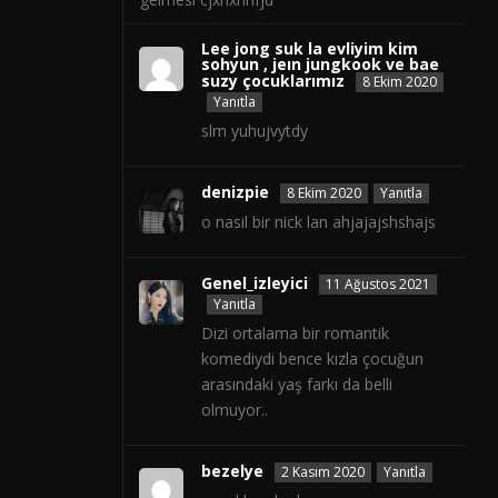
Lee jong suk la evliyim kim
sohyun , jeın jungkook ve bae
suzy çocuklarımız
8 Ekim 2020
Yanıtla
slm yuhujvytdy
denizpie
8 Ekim 2020
Yanıtla
o nasil bir nick lan ahjajajshshajs
Genel_izleyici
11 Ağustos 2021
Yanıtla
Dizi ortalama bir romantik
komediydi bence kızla çocuğun
arasındaki yaş farkı da belli
olmuyor..
bezelye
2 Kasım 2020
Yanıtla