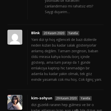
yasindaki bir karakteri
canlandirmasi mi rahatsiz etti?
Saygi duyarim…
Blink
20 Kasım 2020
Yanıtla
Yani dizi iyi hoş eğlenceli de bazi dizilerde
neden kızları bu kadar salak gösteriyorlar
anlamış değilim. Tamam zenginsin, baban
öldü mirasa kahya kondu borç içinde
gösterip, ama tum parayı da 1 günde
emlakciya kaptırıp hic tanımadığın bir
adamla bu kadar yakin olmak, tek göz
evinde yasamak cok mu hoş. Cok ilginç yani.
kim-sohyun
29 Kasım 2020
Yanıtla
dizi güzeldi raranın hep gülmesi ve bir o
kadar ağlaması kızın aşırı saflığı bile diziye ayrı