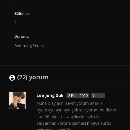
Bölümler
2
Durumu
Returning Series
(72) yorum
Lee Jong Suk
8 Ekim 2020
Yanıtla
Nuna olaylarını sevmiyorum ama iki
oyuncuyu ayrı ayrı çok seviyorum bu dizi en
son 26 ağustosta gelicekti setteki
çalışandan korona çıkması fln baya sürdü
gelmesi cjxnxhnfjd