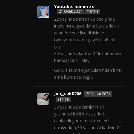
Youtube: nomin xx
21 Ocak 2021
Yanıtla
22 yaşındaki insan 19 dediğinde
inandırıcı oluyor daha bu diziden 1
sene öncede lise dizisinde
oynuyordu zaten gayet olağan bir
şey
30 yaşındaki kadına 24’lük denmesi
bambaşka bir olay
Go Ara favori oyuncularımdan birisi
ama bu dizide değil..
Jongsuk0206
20 Şubat 2021
Yanıtla
30 yasindaki adamlarin 17
yasindaki liseli karakterleri
canlandiriyor olmasi rahatsiz
etmiyorken,30 yasindaki kadinin 24