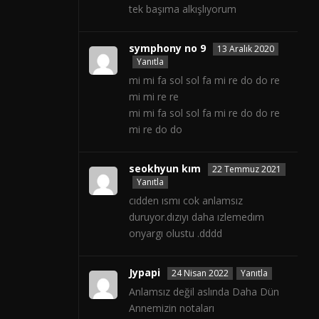
tek başıma alkışlıyorum
symphony no 9
13 Aralık 2020
Yanıtla
mi mi fa sol sol fa mi re do do re
mi mi re re
mi mi fa sol sol fa mi re do do re
mi re do do
seokhyun kım
22 Temmuz 2021
Yanıtla
cıdden ısmı cok anlamsız
duruyor.dızıyı daha ızlemedım
onyargı olustu .dddd
Jypapi
24 Nisan 2022
Yanıtla
Anlamsız değil aslında Daha Dün
Annemizin notaları