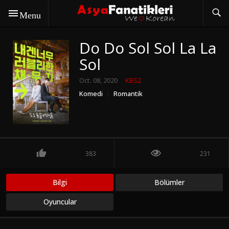
Menu
Do Do Sol Sol La La
Sol
Oct. 08, 2020
KBS2
Komedi
Romantik
383
231
Bilgi
Bölümler
Oyuncular