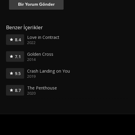
Benzer İçerikler
Love in Contract
8.4
2022
Golden Cross
7.1
2014
Crash Landing on You
9.5
2019
The Penthouse
8.7
2020