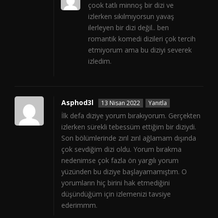
çook tatlı minnoş bir dizi ve
izlerken sıkılmıyorsun yavaş
ilerleyen bir dizi değil.. ben
romantik komedi dizileri çok tercih
etmiyorum ama bu diziyi severek
izledim.
Asphod3l
13 Nisan 2022
Yanıtla
İlk defa diziye yorum bırakıyorum. Gerçekten
izlerken sürekli tebessüm ettiğim bir diziydi.
Son bölümlerinde zırıl zırıl ağlamam dışında
çok sevdiğim dizi oldu. Yorum bırakma
nedenimse çok fazla ön yargılı yorum
yüzünden bu diziye başlayamamıştım. O
yorumların hiç birini hak etmediğini
düşündüğüm için izlemenizi tavsiye
ederimmm.