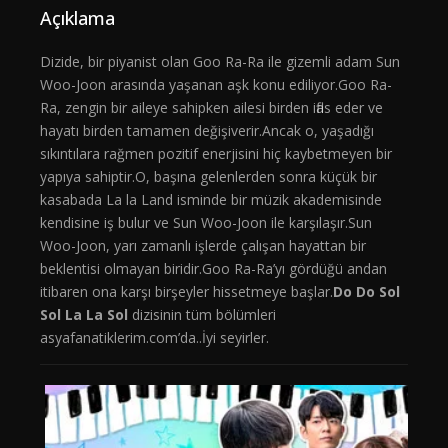
Açıklama
Dizide, bir piyanist olan Goo Ra-Ra ile gizemli adam Sun
Woo-Joon arasında yaşanan aşk konu ediliyor.Goo Ra-
Ra, zengin bir aileye sahipken ailesi birden iflas eder ve
hayatı birden tamamen değişiverir.Ancak o, yaşadığı
sıkıntılara rağmen pozitif enerjisini hiç kaybetmeyen bir
yapıya sahiptir.O, başına gelenlerden sonra küçük bir
kasabada La la Land isminde bir müzik akademisinde
kendisine iş bulur ve Sun Woo-Joon ile karşılaşır.Sun
Woo-Joon, yarı zamanlı işlerde çalışan hayattan bir
beklentisi olmayan biridir.Goo Ra-Ra’yı gördüğü andan
itibaren ona karşı birşeyler hissetmeye başlar.
Do Do Sol
Sol La La Sol
dizisinin tüm bölümleri
asyafanatiklerim.com’da..İyi seyirler.