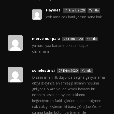
Hayalet
11 Aralık 2020
Yanıtla
çok ama çok katılıyorum sana knk
merve nur pala
24 Ekim 2020
Yanıtla
ya nasıl yaa banane o kadar küçük
olmamalıııı
sonelestirici
27 Ekim 2020
Yanıtla
Dizinin ismini ilk duyunca saçma geliyor ama
diziyi izleyince anlamlaşıp insanın hoşuna
gidiyor Go Ara ve Jae Wook hayranı bir
insanım ikisini de oyunculuklarını
beğeniyorum farklı görünmelerine rağmen
çok çok yakıştırdım ki bana göre Jae Wook
şu ana kadar bütün partnerleri ile