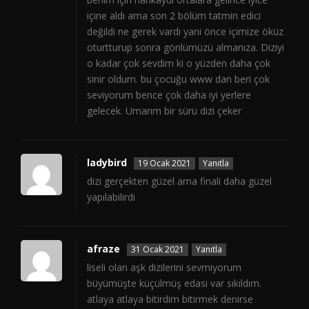
içine aldı ama son 2 bölüm tatmin edici
değildi ne gerek vardı yani önce içimize öküz
oturtturup sonra gönlümüzü almanıza. Diziyi
o kadar çok sevdim ki o yüzden daha çok
sinir oldum. bu çocuğu www dan beri çok
seviyorum bence çok daha iyi yerlere
gelecek. Umarım bir sürü dizi çeker
ladybird
19 Ocak 2021
Yanıtla
dizi gerçekten güzel ama finali daha güzel
yapılabilirdi
afraze
31 Ocak 2021
Yanıtla
liseli olan aşk dizilerini sevmiyorum
büyümüşte küçülmüş edası var sıkıldım.
atlaya atlaya bitirdim bitirmek denirse