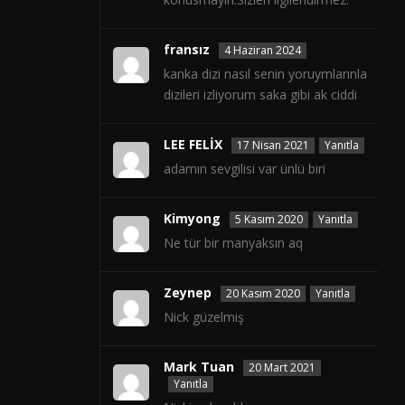
fransız
4 Haziran 2024
kanka dizi nasıl senin yoruymlarınla
dizileri izliyorum saka gibi ak ciddi
LEE FELİX
17 Nisan 2021
Yanıtla
adamın sevgilisi var ünlü biri
Kimyong
5 Kasım 2020
Yanıtla
Ne tür bir manyaksın aq
Zeynep
20 Kasım 2020
Yanıtla
Nick güzelmiş
Mark Tuan
20 Mart 2021
Yanıtla