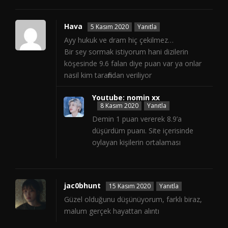
Hava
5 Kasım 2020
Yanıtla
Ayy hukuk ve dram hiç çekilmez…
Bir sey sormak istiyorum hani dizilerin
köşesinde 9.6 falan diye puan var ya onlar
nasil kim tarafindan veriliyor
Youtube: nomin xx
8 Kasım 2020
Yanıtla
Demin 1 puan vererek 8.9’a
düşürdüm puanı. Site içerisinde
oylayan kişilerin ortalaması
jac0bhunt
15 Kasım 2020
Yanıtla
Güzel olduğunu düşünüyorum, farklı biraz,
malum gerçek hayattan alıntı