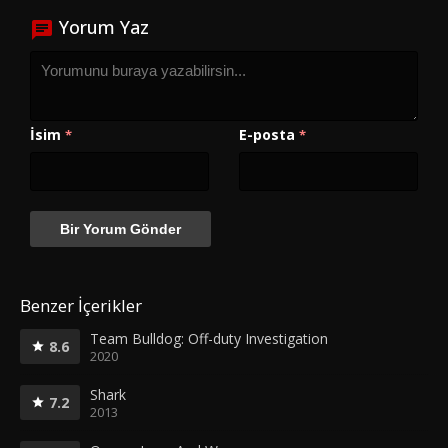
Yorum Yaz
İsim
E-posta
*
*
Benzer İçerikler
Team Bulldog: Off-duty Investigation
8.6
2020
Shark
7.2
2013