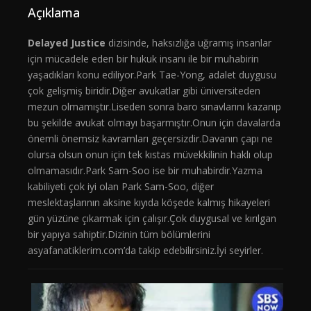
Açıklama
Delayed Justice
dizisinde, haksızlığa uğramış insanlar
için mücadele eden bir hukuk insanı ile bir muhabirin
yaşadıkları konu ediliyor.Park Tae-Yong, adalet duygusu
çok gelişmiş biridir.Diğer avukatlar gibi üniversiteden
mezun olmamıştır.Liseden sonra baro sınavlarını kazanıp
bu şekilde avukat olmayı başarmıştır.Onun için davalarda
önemli önemsiz kavramları geçersizdir.Davanın çapı ne
olursa olsun onun için tek kıstas müvekkilinin haklı olup
olmamasıdır.Park Sam-Soo ise bir muhabirdir.Yazma
kabiliyeti çok iyi olan Park Sam-Soo, diğer
meslektaşlarının aksine kıyıda köşede kalmış hikayeleri
gün yüzüne çıkarmak için çalışır.Çok duygusal ve kırılgan
bir yapıya sahiptir.Dizinin tüm bölümlerini
asyafanatiklerim.com’da takip edebilirsiniz.İyi seyirler.