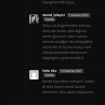
Bayagi temizdi jsjsjsj
Genel_izleyici
7 Haziran 2021
Yanıtla
Diziyi cok begenmedim acikcasi
ama tabi herkes ayni değil bu
benim görüşüm zaten aslında
izlemek istediğim dizi farklıydı(the
secret life of my secretary) nasil
olduda karıştırdım bilmiyorum
dalginligima geldi heralde:))..
Felix Skz
13 Haziran 2021
Yanıtla
Bende basrollere hastayım. Adamı
ilk defa başrol olarak burada
izlemistim. Kıza zaten bayılıyorum.