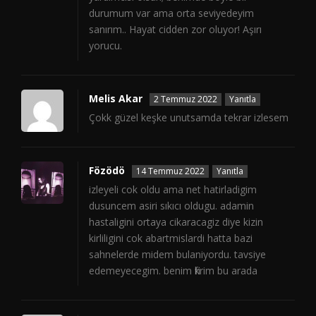
durumum var ama orta seviyedeyim
sanırım.. Hayat cidden zor oluyor! Aşırı
yorucu.
Melis Akar
2 Temmuz 2022
Yanıtla
Çokk güzel keşke unutsamda tekrar izlesem
Fözödö
14 Temmuz 2022
Yanıtla
izleyeli cok oldu ama net hatirladigim
dusuncem asiri sıkıcı oldugu. adamin
hastaligini ortaya cikaracagiz diye kizin
kirliligini cok abartmislardi hatta bazi
sahnelerde midem bulaniyordu. tavsiye
edemeyecegim. benim fikrim bu arada