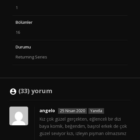
1
Bölümler
16
Durumu
Returning Series
(33) yorum
angelo
25 Nisan 2020
Yanıtla
Kız çok güzel gerçekten, eğlenceli bir dizi
baya komik, beğendim, başrol erkek de çok
güzel seviyor kızı, izleyin pişman olmazsınız