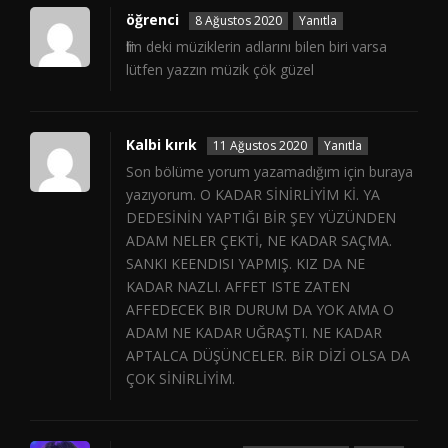
öğrenci
8 Ağustos 2020
Yanıtla
film deki müziklerin adlarını bilen biri varsa
lütfen yazzın müzik çök güzel
Kalbi kırık
11 Ağustos 2020
Yanıtla
Son bölüme yorum yazamadığım için buraya
yazıyorum. O KADAR SİNİRLİYİM Kİ. YA
DEDESİNİN YAPTIĞI BİR ŞEY YÜZÜNDEN
ADAM NELER ÇEKTİ, NE KADAR SAÇMA.
SANKI KEENDISI YAPMIŞ. KIZ DA NE
KADAR NAZLI. AFFET ISTE ZATEN
AFFEDECEK BIR DURUM DA YOK AMA O
ADAM NE KADAR UĞRAŞTI. NE KADAR
APTALCA DÜŞÜNCELER. BİR DİZİ OLSA DA
ÇOK SİNİRLİYİM.