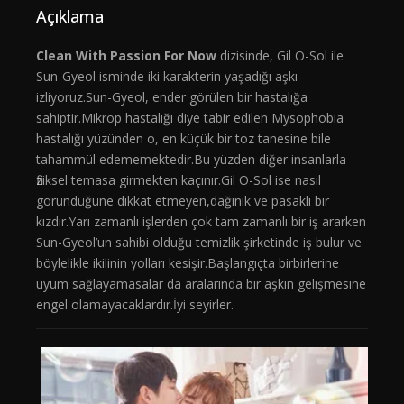
Açıklama
Clean With Passion For Now
dizisinde, Gil O-Sol ile
Sun-Gyeol isminde iki karakterin yaşadığı aşkı
izliyoruz.Sun-Gyeol, ender görülen bir hastalığa
sahiptir.Mikrop hastalığı diye tabir edilen Mysophobia
hastalığı yüzünden o, en küçük bir toz tanesine bile
tahammül edememektedir.Bu yüzden diğer insanlarla
fiziksel temasa girmekten kaçınır.Gil O-Sol ise nasıl
göründüğüne dikkat etmeyen,dağınık ve pasaklı bir
kızdır.Yarı zamanlı işlerden çok tam zamanlı bir iş ararken
Sun-Gyeol’un sahibi olduğu temizlik şirketinde iş bulur ve
böylelikle ikilinin yolları kesişir.Başlangıçta birbirlerine
uyum sağlayamasalar da aralarında bir aşkın gelişmesine
engel olamayacaklardır.İyi seyirler.