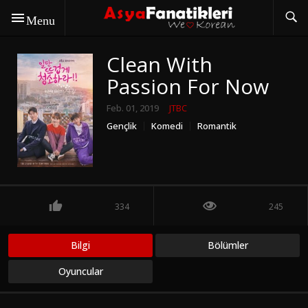
Menu
Clean With
Passion For Now
Feb. 01, 2019
JTBC
Gençlik
Komedi
Romantik
334
245
Bilgi
Bölümler
Oyuncular