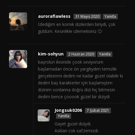
auroraflawless
31 Mayıs 2020
Yanıtla
İzlediğim en komik dizilerden biriydi, çok
güldüm. Kesinlikle izlemelisiniz 🙂
kim-sohyun
2 Haziran 2020
Yanıtla
başrolün ikisinide çook seviyorum
başlamadan önce ön yargılıydım temizlik
gerçektenmi dedim ne kadar güzel olabilir ki
dedim baş karakterler için başlamıştım
dizinim sonlarına doğru dizi hiç bitmesin
dedim bence çooook güzel bir diziydi
Jongsuk0206
7 Şubat 2021
Yanıtla
Gayet guzel diziydi.
Asklari cok saf,temizdi.