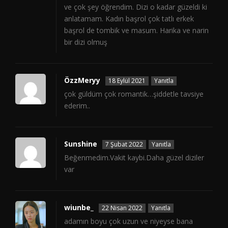
ve çok şey öğrendim. Dizi o kadar güzeldi ki
anlatamam. Kadın başrol çok tatlı erkek
başrol de tombik ve masum. Harika ve narin
bir dizi olmuş
ÖzzMeryy
18 Eylül 2021
Yanıtla
çok güldüm çok romantik…şiddetle tavsiye
ederim..
Sunshine
7 Şubat 2022
Yanıtla
Beğenmedim.Vakit kaybi.Daha güzel diziler
var
wiunbe_
22 Nisan 2022
Yanıtla
adamın boyu çok uzun ve niyeyse bana