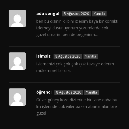
ada songul
5 Ağustos 2020
Yanıtla
ben bu dizinin kilibini izledim baya bir komikti
izlemeyi dusunuyorum yorumlarda cok
guzel umarim ben de begenirim…
isimsiz
8 Ağustos 2020
Yanıtla
İzlemenizi çok çok çok çok tavsiye ederim
mükemmel bir dizi.
öğrenci
8 Ağustos 2020
Yanıtla
Güzel güney kore dizilerine bir tane daha bu
film işlerinde cok iyiler bazen abartmaları bile
güzel