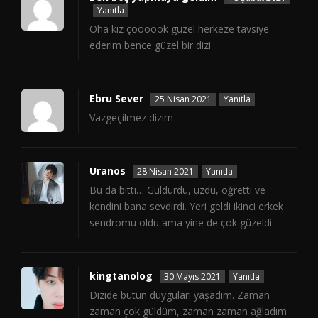
Yanıtla
Oha kız çoooook güzel herkeze tavsiye
ederim bence güzel bir dizi
Ebru Sever
25 Nisan 2021
Yanıtla
Vazgeçilmez dizim
Uranos
28 Nisan 2021
Yanıtla
Bu da bitti… Güldürdü, üzdü, öğretti ve
kendini bana sevdirdi. Yeri geldi ikinci erkek
sendromu oldu ama yine de çok güzeldi.
kingtanolog
30 Mayıs 2021
Yanıtla
Dizide bütün duyguları yaşadım. Zaman
zaman çok güldüm, zaman zaman ağladım