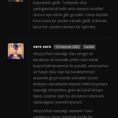
baya kilolu geldi. Türkiyede olsa
yadırganmazdı belki ama niyeyse koreliler
olunca aşırı kilolu gibi gözüktü. Onun dışında
konu bana bir yerden tanıdık geldi .d (bende
biraz her şeyden tiksinen bir tipimde)
sero sero
10 Haziran 2022
Yanıtla
Miz(s)ofobi hastalığı olan zengin ve
kendisine ait temizlik şirketi olan erkek
başrol kahramanımız ile pasaklı, umursamaz
ve hayat dolu olan kız karakterimizin
arasında geçen komik sahneleri içeren
ilerleyen zamanlarda ilişkinin farklı boyutlara
taşındığı dönemlere giren iki tuhaf bireyin
ilişkisi üzerine olan bu dizi bence izlenmeli.
Sıkılacağınızı zannetmiyorum.
Miz(s)ofobi hastalığı olanların Tanrı
yardımcısı olsun; benimde böyle bir