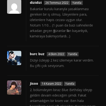
dizidizi
26 Temmuz 2022
Yanıtla
Bakanlar kurulu kararıyla yasaklanması
gereken bir iş olmuş. İzleyenlere para,
izletenlere hapis cezası uygun olur.
Notum 1/10… (1 puan da bazı sahnelerde
arkadan geçen figüranlar filan başarılıydı,
kameraya bakmıyorlardı…)
burc buz
4 Ekim 2022
Yanıtla
Diziyi özleyip 2 kez izlemeye karar verdim.
Bu çifti çok seviyorum.
Jisoo
14 Kasım 2022
Yanıtla
2. bölümdeyim biraz Blue Birthday izleyip
geldim devam edeceğim şimdi. Fakat
anlamadığım bir kısım var. Ben hala