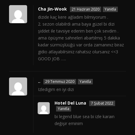
Cha Jin-Wook
21 Haziran 2020
Yanıtla
dizide kaç kere ağladım bilmiyorum .
2. sezon olabilrdi ama baya güzel bi dizi
şiddet ile tavsiye ederim ben çok sevdim .
ama öpüşme sahneleri abartılmış 5 dakika
kadar sürmüşlüüğü var orda zamanınız biraz
gidio atlayabilrsiniz rahatsız olursanız <<3
GOOD JOB …..
..
29 Temmuz 2020
Yanıtla
Izledigim en iyi dizi
Hotel Del Luna
7 Şubat 2022
Yanıtla
bi legend blue sea bi izle karaın
değişir eminim