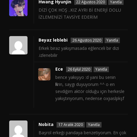
Hwang Hyunjin
22 Ağustos 2020
Yanıtla
DİZİ ÇOK HOŞ ..KIZ AYRI Bİ ENERJİ DOLU
İZLEMENİZİ TAVSİYE EDERİM
Beyaz leblebi
26 Ağustos 2020
Yanıtla
Erkek biraz yakışmasada eğlenceli bir dizi
.izlenebilir
Ece
26 Eylül 2020
Yanıtla
bence yakışıyo :d yani bu senin
fikrin, saygı duyuyorum ^^ o en
sevdiğim aktör olduğu için herkesle
yakıştırıyorum, nedense oxjıaslpkşf
Nobita
17 Aralık 2020
Yanıtla
Başrol erkeği pandaya benzetiyorum. En çok