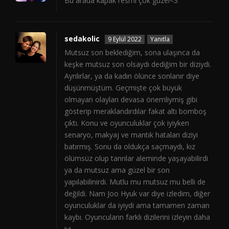
Bu arada kapak resmi çok güzel<3
sedakolic
9 Eylül 2022
Yanıtla
Mutsuz son beklediğim, sona ulaşınca da
keşke mutsuz son olsaydı dediğim bir diziydi.
Ayrılırlar, ya da kadın ölünce sonlanır diye
düşünmüştüm. Geçmişte çok büyük
olmayan olayları devasa önemliymiş gibi
gösterip meraklandırdılar fakat altı bomboş
çıktı. Konu ve oyunculuklar çok iyiyken
senaryo, makyaj ve mantık hataları diziyi
batırmış. Sonu da oldukça saçmaydı, kız
ölümsüz olup tanrılar aleminde yaşayabilirdi
ya da mutsuz ama güzel bir son
yapılabilinirdi. Mutlu mu mutsuz mu belli de
değildi. Nam Joo Hyuk var diye izledim, diğer
oyunculuklar da iyiydi ama tamamen zaman
kaybı. Oyuncuların farklı dizilerini izleyin daha
iyi.