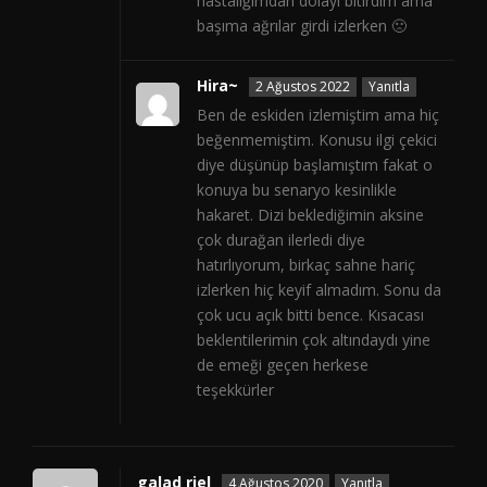
hastalığımdan dolayı bitirdim ama
başıma ağrılar girdi izlerken 🙁
Hira~
2 Ağustos 2022
Yanıtla
Ben de eskiden izlemiştim ama hiç
beğenmemiştim. Konusu ilgi çekici
diye düşünüp başlamıştım fakat o
konuya bu senaryo kesinlikle
hakaret. Dizi beklediğimin aksine
çok durağan ilerledi diye
hatırlıyorum, birkaç sahne hariç
izlerken hiç keyif almadım. Sonu da
çok ucu açık bitti bence. Kısacası
beklentilerimin çok altındaydı yine
de emeği geçen herkese
teşekkürler
galad riel
4 Ağustos 2020
Yanıtla