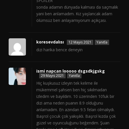
SPOİLER
sonda adamın dünyada kalması da saçmalık
yani ben anlamadım. Kız yaşlancak adam
ölümsüz ben anlayamıyorum açıkçası.
koresevdalısı
12 Mayıs 2021
Yanıtla
dizi harika bence deneyin
ismi napcan looooo dsgsdkjgskg
29 Mayıs 2021
Yanıtla
Hiç kuşkusuz izleyin tek kelime ile
mükemmel şahsen ben hiç sıkılmadan
izledim ve bayıldım. 10 üzerinden 10’luk bir
dizi ama neden puanın 8.9 olduğunu
anlamadım. En azından 9.5 felan olmalıydı.
Başrol çocuk çok yakışıklı. Başrol kızda çok
güzel ve oyunculuğunu beğendim. Şuan