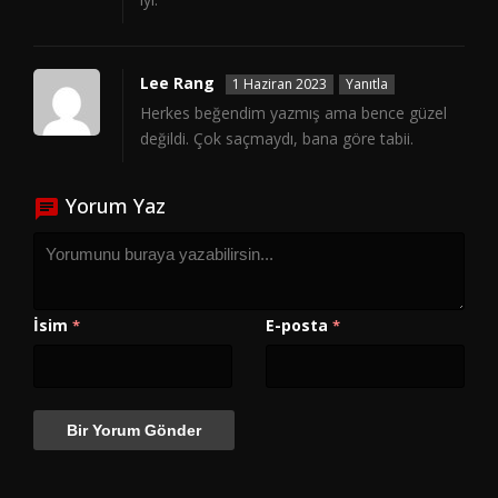
Lee Rang
1 Haziran 2023
Yanıtla
Herkes beğendim yazmış ama bence güzel
değildi. Çok saçmaydı, bana göre tabii.
Yorum Yaz
İsim
E-posta
*
*