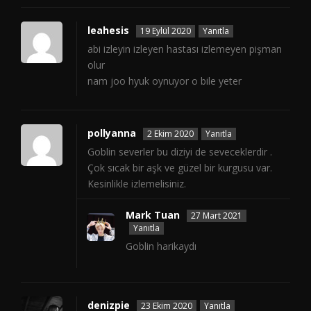
leahesis
19 Eylül 2020
Yanıtla
abi izleyin izleyen hastası izlemeyen pişman
olur
nam joo hyuk oynuyor o bile yeter
pollyanna
2 Ekim 2020
Yanıtla
Goblin severler bu diziyi de seveceklerdir .
Çok sıcak bir aşk ve güzel bir kurgusu var.
Kesinlikle izlemelisiniz.
Mark Tuan
27 Mart 2021
Yanıtla
Goblin harikaydı
denizpie
23 Ekim 2020
Yanıtla