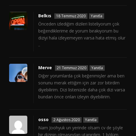
Belkıs
18 Temmuz 2020
Yanıtla
Önceden izlediğim dizileri listeliyorum çok
beğendiklerime de yorum bırakıyorum bu
diziyi hala izleyemeyen varsa hata etmiş olur
..
Merve
21 Temmuz 2020
Yanıtla
Diğer yorumlarda çok beğenmişler ama ben
sonunu merak ettiğim için zar zor bitirdim
diyebilirim. Dizi listenizde daha çok dizi varsa
bundan önce onları izleyin diyebilirim.
osso
2 Ağustos 2020
Yanıtla
Nam Joohyuk un yerinde olsam cv de şöyle
bir dizinin olmasından utanırdım. 1 bölüm