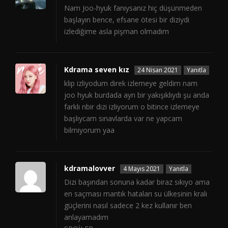
Nam Joo-hyuk fanıysanız hiç düşünmeden
başlayın bence, efsane ötesi bir diziydi
izlediğime asla pişman olmadım
Kdrama seven kız
24 Nisan 2021
Yanıtla
klip izliyodum direk izlemeye geldim nam
joo hyuk burdada ayrı bir yakışıklıydı şu anda
farklı nbir dizi izliyorum o bitince izlemeye
başlıycam sınavlarda var ne yapcam
bilmiyorum yaa
kdramalovver
4 Mayıs 2021
Yanıtla
Dizi başından sonuna kadar biraz sıkıyo ama
en saçması mantık hataları su ülkesinin kralı
güçlerini nasıl sadece 2 kez kullanır ben
anlayamadım