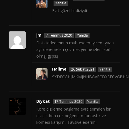
Yanıtla
Evtt güzel bi diziydi
jm
7 Temmuz 2020
Yanıtla
Dizi ciddeeennnn muhteşeem yicem yaaa
ayt denemeleri çözmek yerine izlenilebilir
olmşjlgşpsş
Halime
26 Şubat 2021
Yanıtla
SXDFCGHJMKMJNHBGVFCDXSFCVGBHN
Diykat
17 Temmuz 2020
Yanıtla
Kore dizilerine başlama evrelerimden bir
dizidir. ben çok beğendim fantastik ve
komedi karışımı. Tavsiye ederim.