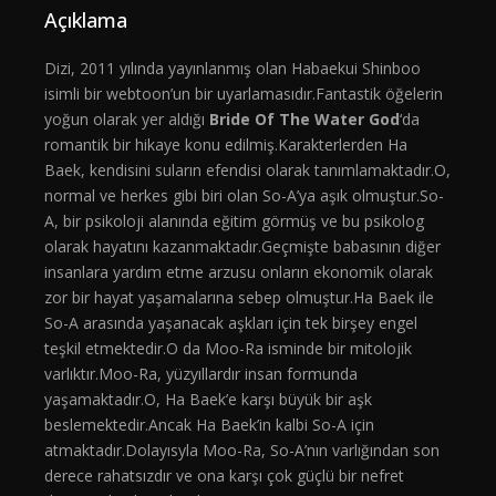
Açıklama
Dizi, 2011 yılında yayınlanmış olan Habaekui Shinboo
isimli bir webtoon’un bir uyarlamasıdır.Fantastik öğelerin
yoğun olarak yer aldığı
Bride Of The Water God
‘da
romantik bir hikaye konu edilmiş.Karakterlerden Ha
Baek, kendisini suların efendisi olarak tanımlamaktadır.O,
normal ve herkes gibi biri olan So-A’ya aşık olmuştur.So-
A, bir psikoloji alanında eğitim görmüş ve bu psikolog
olarak hayatını kazanmaktadır.Geçmişte babasının diğer
insanlara yardım etme arzusu onların ekonomik olarak
zor bir hayat yaşamalarına sebep olmuştur.Ha Baek ile
So-A arasında yaşanacak aşkları için tek birşey engel
teşkil etmektedir.O da Moo-Ra isminde bir mitolojik
varlıktır.Moo-Ra, yüzyıllardır insan formunda
yaşamaktadır.O, Ha Baek’e karşı büyük bir aşk
beslemektedir.Ancak Ha Baek’in kalbi So-A için
atmaktadır.Dolayısyla Moo-Ra, So-A’nın varlığından son
derece rahatsızdır ve ona karşı çok güçlü bir nefret