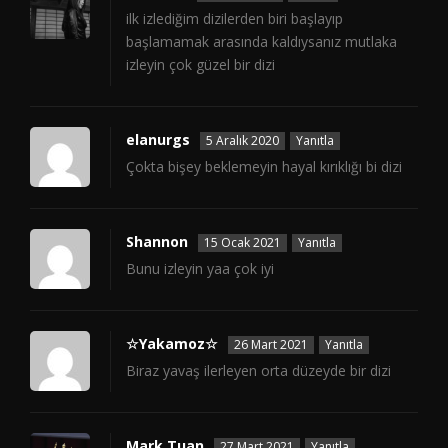
ilk izlediğim dizilerden biri başlayıp
başlamamak arasında kaldıysanız mutlaka
izleyin çok güzel bir dizi
elanurgs
5 Aralık 2020
Yanıtla
Çokta bişey beklemeyin hayal kırıklığı bi dizi
Shannon
15 Ocak 2021
Yanıtla
Bunu izleyin yaa çok iyi
☆Yakamoz☆
26 Mart 2021
Yanıtla
Biraz yavaş ilerleyen orta düzeyde bir dizi
Mark Tuan
27 Mart 2021
Yanıtla