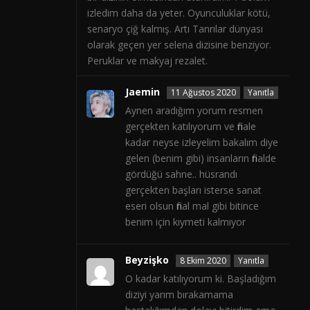
izledim daha da yeter. Oyunculuklar kötü,
senaryo çiğ kalmış. Artı Tanrılar dünyası
olarak geçen yer selena dizisine benziyor.
Peruklar ve makyaj rezalet.
Jaemin
11 Ağustos 2020
Yanıtla
Aynen aradığım yorum resmen
gerçekten katılıyorum ve finale
kadar neyse izleyelim bakalım diye
gelen (benim gibi) insanların finalde
gördüğü sahne.. hüsrandı
gerçekten başları isterse sanat
eseri olsun final mal gibi bitince
benim için kıymeti kalmıyor
Beyzişko
8 Ekim 2020
Yanıtla
O kadar katılıyorum ki. Başladığım
diziyi yarım bırakamama