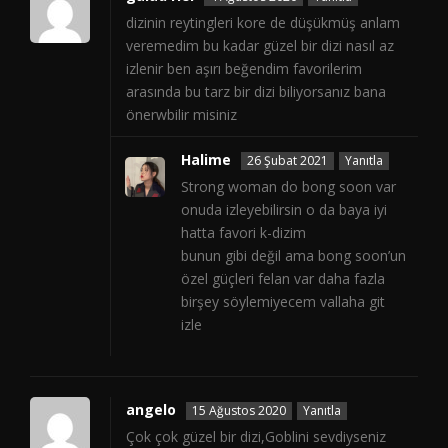
dizinin reytingleri kore de düşükmüş anlam
veremedim bu kadar güzel bir dizi nasıl az
izlenir ben aşırı beğendim favorilerim
arasında bu tarz bir dizi biliyorsanız bana
önerwbilir misiniz
Halime
26 Şubat 2021
Yanıtla
Strong woman do bong soon var
onuda izleyebilirsin o da baya iyi
hatta favori k-dizim
bunun gibi değil ama bong soon’un
özel güçleri felan var daha fazla
birşey söylemiyecem vallaha git
izle
angelo
15 Ağustos 2020
Yanıtla
Çok çok güzel bir dizi,Goblini sevdiyseniz