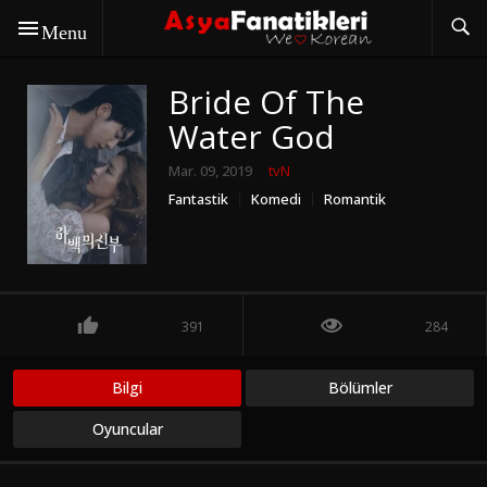
Menu
Bride Of The
Water God
Mar. 09, 2019
tvN
Fantastik
Komedi
Romantik
391
284
Bilgi
Bölümler
Oyuncular