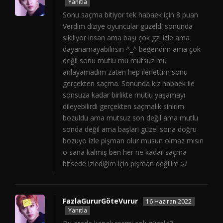
Yanıtla
Sonu saçma bitiyor tek habaek için 8 puan
Verdim diziye oyuncular güzeldi sonunda
sıkılıyor insan ama başı çok gzl izle ama
dayanamayabilirsin ^_^ beğendim ama çok
değil sonu mutlu mu mutsuz mu
anlayamadım zaten hep ilerlettim sonu
gerçekten saçma. Sonunda kız habaek ile
sonsuza kadar birlikte mutlu yaşamayı
dileyebilirdi gerçekten saçmalık sinirim
bozuldu ama mutsuz son değil ama mutlu
sonda değil ama başları güzel sona doğru
bozuyo izle pişman olur musun olmaz mısın
o sana kalmış ben her ne kadar saçma
bitsede izlediğim için pişman değilim :-/
FazlaGururGöteVurur
16 Haziran 2022
Yanıtla