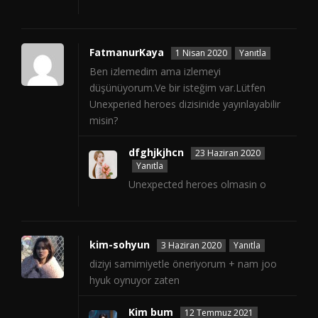
FatmanurKaya
1 Nisan 2020
Yanıtla
Ben izlemedim ama izlemeyi
düşünüyorum.Ve bir isteğim var.Lütfen
Unexperied heroes dizisinide yayınlayabilir
misin?
dfghjkjhcn
23 Haziran 2020
Yanıtla
Unexpected heroes olmasin o
kim-sohyun
3 Haziran 2020
Yanıtla
diziyi samimiyetle öneriyorum + nam joo
hyuk oynuyor zaten
Kim bum
12 Temmuz 2021