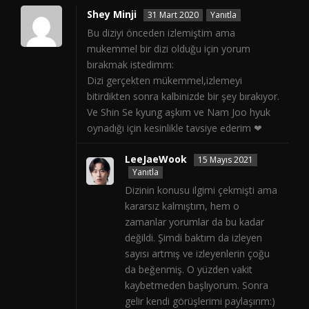
Shey Minji
31 Mart 2020
Yanıtla
Bu diziyi önceden izlemiştim ama
mukemmel bir dizi olduğu için yorum
bırakmak istedimm:
Dizi gerçekten mükemmel,izlemeyi
bitirdikten sonra kalbinizde bir şey bırakıyor.
Ve Shin Se kyung aşkım ve Nam Joo hyuk
oynadığı için kesinlikle tavsiye ederim ❤
LeeJaeWook
15 Mayıs 2021
Yanıtla
Dizinin konusu ilgimi çekmişti ama
kararsız kalmıştım, hem o
zamanlar yorumlar da bu kadar
değildi. Şimdi baktım da izleyen
sayısı artmış ve izleyenlerin çoğu
da beğenmiş. O yüzden vakit
kaybetmeden başlıyorum. Sonra
gelir kendi görüşlerimi paylaşırım:)