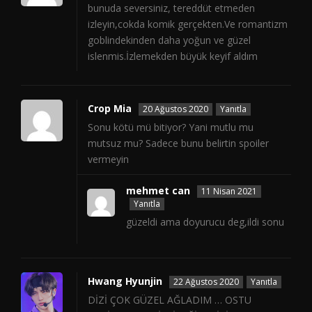
bunuda seversiniz, tereddüt etmeden
izleyin,cokda komik gerçekten.Ve romantizm
goblindekinden daha yoğun ve güzel
islenmis.İzlemekden büyük keyif aldım
Crop Mia
20 Ağustos 2020
Yanıtla
Sonu kötü mü bitiyor? Yani mutlu mu
mutsuz mu? Sadece bunu belirtin spoiler
vermeyin
mehmet can
11 Nisan 2021
Yanıtla
güzeldi ama doyurucu deg,ildi sonu
Hwang Hyunjin
22 Ağustos 2020
Yanıtla
DİZİ ÇOK GÜZEL AĞLADIM … OSTU