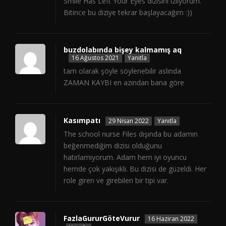
Smile Has Left Your Eyes dizisini izliyorum.
Bitince bu diziye tekrar başlayacağım :))
buzdolabında bişey kalmamış aq
16 Ağustos 2021
Yanıtla
tam olarak şöyle söylenebilir aslında
ZAMAN KAYBI en azından bana göre
Kasımpatı
29 Nisan 2022
Yanıtla
The school nurse Files dışında bu adamın
beğenmediğim dizisi olduğunu
hatırlamıyorum. Adam hem iyi oyuncu
hemde çok yakışıklı. Bu dizisi de güzeldi. Her
role giren ve girebilen bir tipi var.
FazlaGururGöteVurur
16 Haziran 2022