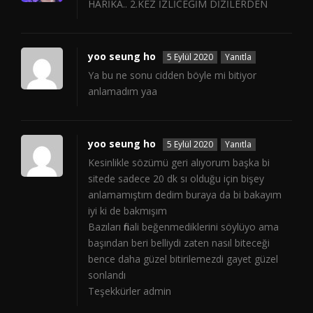
HARİKA.. 2.KEZ İZLİCEĞİM DİZİLERDEN
yoo seung ho
5 Eylül 2020
Yanıtla
Ya bu ne sonu cidden böyle mi bitiyor
anlamadım yaa
yoo seung ho
5 Eylül 2020
Yanıtla
Kesinlikle sözümü geri alıyorum başka bi
sitede sadece 20 dk sı olduğu için bişey
anlamamıştım dedim buraya da bi bakayım
iyi ki de bakmışım
Bazıları finali beğenmediklerini söylüyo ama
başından beri belliydi zaten nasıl biteceği
bence daha güzel bitirilemezdi gayet güzel
sonlandı
Teşekkürler admin