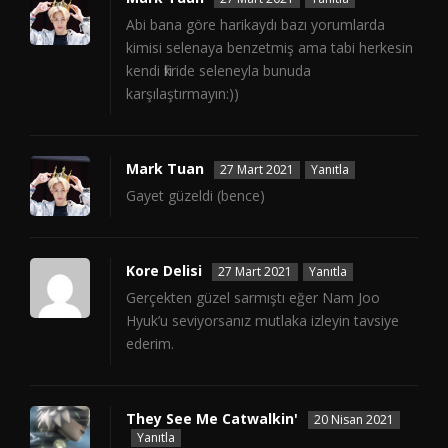
Abi bana göre harikaydı bazı yorumlarda
kimisi selenaya benzetmiş ama tabi herkesin
kendi fikride seleneyla bunuda
karşılaştırmayın:))
Mark Tuan
27 Mart 2021
Yanıtla
Gayet güzeldi (bence)
Kore Delisi
27 Mart 2021
Yanıtla
Gerçekten güzel sarmıştı eğer Nam Joo
Hyuk’u seviyorsanız mutlaka izleyin tavsiye
ederim.
They See Me Catwalkin'
20 Nisan 2021
Yanıtla