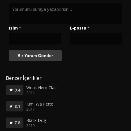
İsim
E-posta
*
*
Benzer İçerikler
Weak Hero Class
9.4
2022
Kimi Wa Petto
8.1
2017
Black Dog
7.8
2019