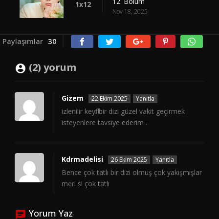
12. Bölüm
1x12
Nov 18, 2025
Paylaşımlar
30
(2) yorum
Gizem
22 Ekim 2025
Yanıtla
izlenilir keyfli bir dizi güzel vakit geçirmek
isteyenlere tavsiye ederim .
Kdrmadelisi
26 Ekim 2025
Yanıtla
Bence çok tatlı bir dizi olmuş çok yakışmışlar
meri si çok tatlı
Yorum Yaz