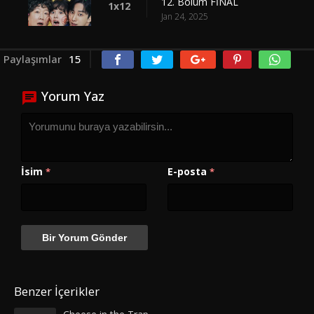
12. Bölüm FİNAL
1x12
Jan 24, 2025
Paylaşımlar
15
Yorum Yaz
İsim
E-posta
*
*
Benzer İçerikler