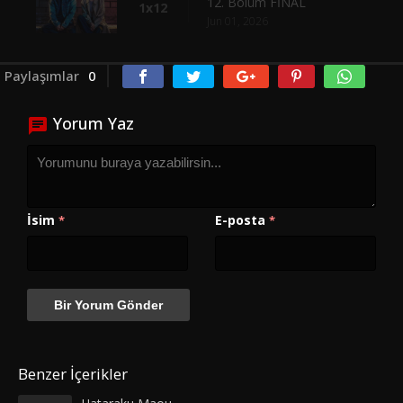
12. Bölüm FİNAL
1x12
Jun 01, 2026
Paylaşımlar
0
Yorum Yaz
İsim
E-posta
*
*
Benzer İçerikler