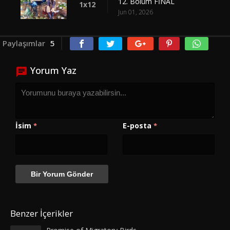
12. Bölüm FİNAL
1x12
Jun 01, 2026
Paylaşımlar
5
Yorum Yaz
İsim
E-posta
*
*
Benzer İçerikler