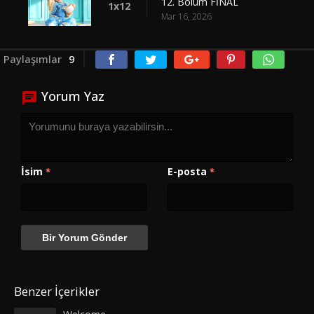
12. Bölüm FİNAL
1x12
Mar 16, 2026
Paylaşımlar
9
Yorum Yaz
İsim
E-posta
*
*
Benzer İçerikler