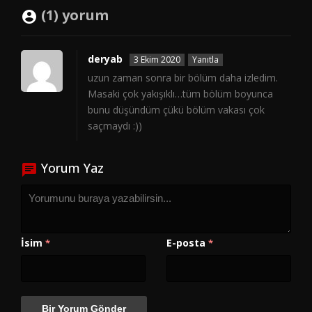
(1) yorum
deryab
3 Ekim 2020
Yanıtla
uzun zaman sonra bir bölüm daha izledim.
Masaki çok yakışıklı…tüm bölüm boyunca
bunu düşündüm çükü bölüm vakası çok
saçmaydı :))
Yorum Yaz
İsim
E-posta
*
*