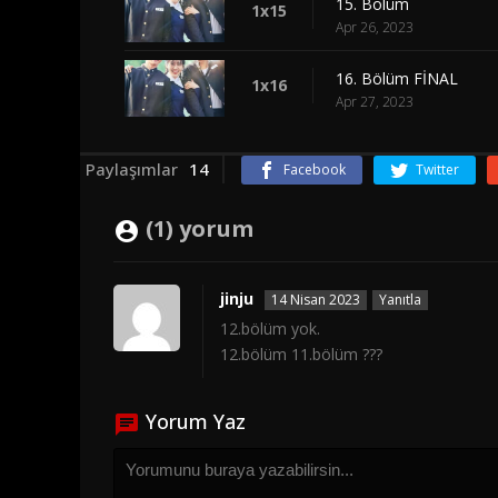
15. Bölüm
1x15
Apr 26, 2023
16. Bölüm FİNAL
1x16
Apr 27, 2023
Paylaşımlar
14
Facebook
Twitter
(1) yorum
jinju
14 Nisan 2023
Yanıtla
12.bölüm yok.
12.bölüm 11.bölüm ???
Yorum Yaz