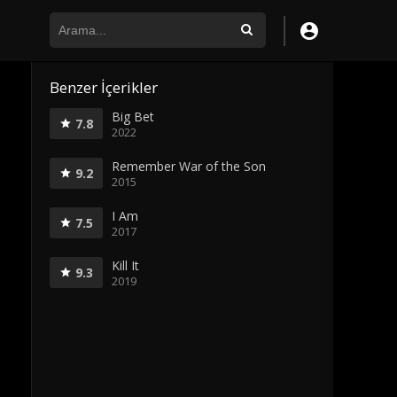
Benzer İçerikler
Big Bet
7.8
2022
Remember War of the Son
9.2
2015
I Am
7.5
2017
Kill It
9.3
2019