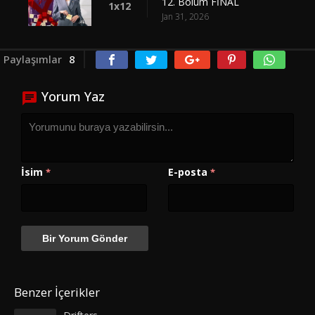
12. Bölüm FİNAL
1x12
Jan 31, 2026
Paylaşımlar
8
Yorum Yaz
İsim
E-posta
*
*
Benzer İçerikler