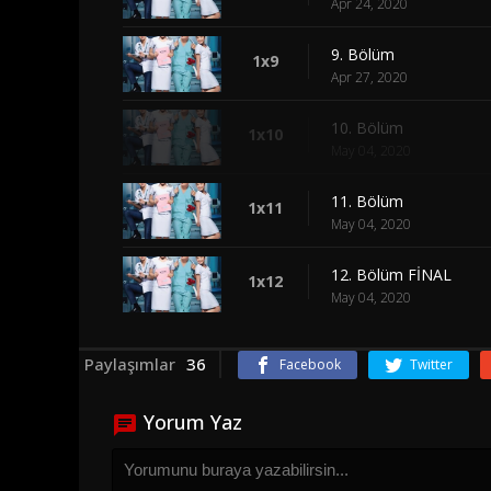
Apr 24, 2020
9. Bölüm
1x9
Apr 27, 2020
10. Bölüm
1x10
May 04, 2020
11. Bölüm
1x11
May 04, 2020
12. Bölüm FİNAL
1x12
May 04, 2020
Paylaşımlar
36
Facebook
Twitter
Yorum Yaz