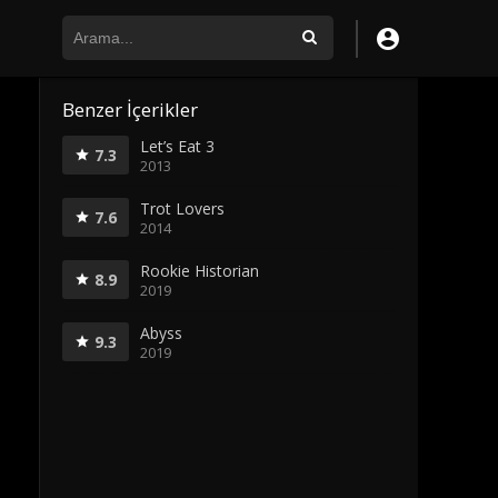
Benzer İçerikler
Let’s Eat 3
7.3
2013
Trot Lovers
7.6
2014
Rookie Historian
8.9
2019
Abyss
9.3
2019